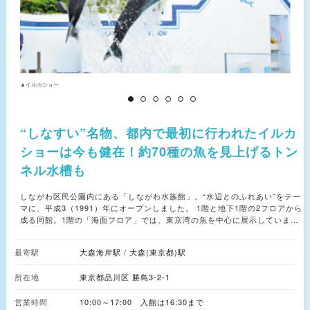
▲イルカショー
▲
“しなすい”名物、都内で最初に行われたイルカ
ショーは今も健在！約70種の魚を見上げるトン
ネル水槽も
しながわ区民公園内にある「しながわ水族館」。“水辺とのふれあい”をテー
マに、平成3（1991）年にオープンしました。 1階と地下1階の2フロアから
成る同館。1階の「海面フロア」では、東京湾の魚を中心に展示していま
す。「イルカ・アシカスタジアム」で開催しているイルカショーは、開館当
初から続く“しな水”の代名詞的なイベント。都内で初めて行われたイルカシ
最寄駅
大森海岸駅 / 大森(東京都)駅
ョーは今も健在です。 地下1階の「海底フロア」には、クラゲと一緒に写真
が撮れる水槽もある「クラゲたちの世界」や、熱帯の海に広がるサンゴ礁の
所在地
東京都品川区 勝島3-2-1
世界を再現した「海の宝石箱」などが存在。水中で泳ぐイルカの姿を確認で
きる「イルカの窓」も人気です。 中でも見どころは長さ22mという大迫力
営業時間
の「トンネル水槽」。約70種・400点もの魚たちが泳ぎ回る姿を下から観る
10:00～17:00 入館は16:30まで