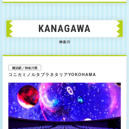
たちに囲まれた空間を楽しめます。 敷地の北西部に広がる「聖なる森」に
は、重要文化財の「聖観世音菩薩像」、京都御所にあったとされる「聖門」
など貴重な見どころが多数。仏教の開祖「釈迦」のお骨（仏舎利）と髪の毛
（聖髪）を安置する「釈迦如来殿（パゴダ）」も必見です。 各所を楽しん
だ後は、敷地内にある日帰り温泉施設「よみうりランド眺望温泉 花景（カ
KANAGAWA
ケイ）の湯」へ。地下1,750mから湧出する黒いお湯の天然温泉で疲れを癒
やせます。 なお、井戸水が流れる小川を有する同パーク内では、初夏にな
るとゲンジボタルやヘイケボタルを観ることが可能。例年5月下旬～7月上旬
神奈川
ごろにほたる観賞イベントが開催されるほか、ほたるの優先観賞券付きプラ
ンなども登場します。
横浜駅／神奈川県
コニカミノルタプラネタリアYOKOHAMA