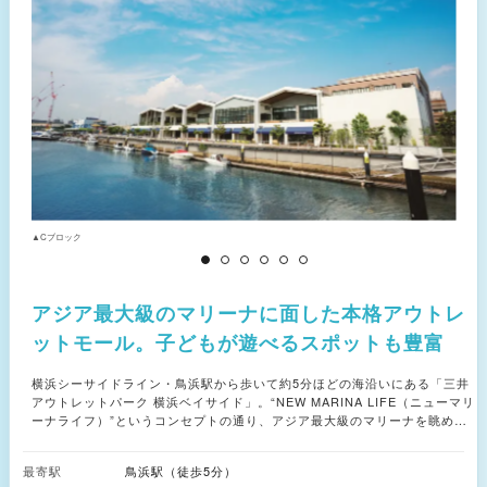
▲Cブロック
▲
アジア最大級のマリーナに面した本格アウトレ
ットモール。子どもが遊べるスポットも豊富
横浜シーサイドライン・鳥浜駅から歩いて約5分ほどの海沿いにある「三井
アウトレットパーク 横浜ベイサイド」。“NEW MARINA LIFE（ニューマリ
ーナライフ）”というコンセプトの通り、アジア最大級のマリーナを眺めな
がらショッピングや食事を楽しめるアウトレットモールです。 3階建ての建
物（Aブロック）内には、国内外の有名メーカーやブランド・セレクトショ
最寄駅
鳥浜駅（徒歩5分）
ップが多数入居。アウトレット価格で購入できるため、おトクに買い物がで