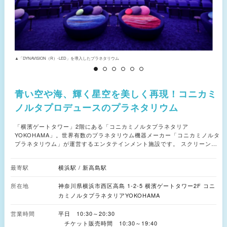
▲「DYNAVISION（R）-LED」を導入したプラネタリウム
▲
青い空や海、輝く星空を美しく再現！コニカミ
ノルタプロデュースのプラネタリウム
「横濱ゲートタワー」2階にある「コニカミノルタプラネタリア
YOKOHAMA」。世界有数のプラネタリウム機器メーカー「コニカミノルタ
プラネタリウム」が運営するエンタテインメント施設です。 スクリーンに
は、自発光するLED素子を利用した映像システム「DYNAVISION（R）-
LED」を導入。高輝度、広色域の表現が可能で、抜けるような青い空や海、
最寄駅
横浜駅 / 新高島駅
真っ赤な夕焼け、キラキラと輝く星空などを美しく再現しています。 より
特別な時間を過ごしたいなら、プラネタリウム前方の限定4席プレミアムシ
所在地
神奈川県横浜市西区高島 1-2-5 横濱ゲートタワー2F コニ
ート「プラネットシート」がオススメ。シートに身を預ければ、宇宙空間に
体が浮かんでいるような感覚を味わえると評判です。 館内にあるカフェ
カミノルタプラネタリアYOKOHAMA
「Cafe Planetaria」では、惑星をイメージしたアイスクリームや宇宙をイ
メージしたカクテル・ノンアルコールカクテルなどを販売。ここで購入した
営業時間
平日 10:30～20:30
商品はプラネタリウム内にも持ち込めるので、星空の下でのカフェタイムを
チケット販売時間 10:30～19:40​