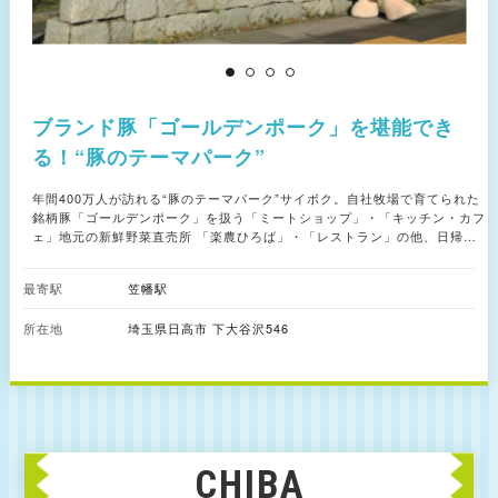
ブランド豚「ゴールデンポーク」を堪能でき
る！“豚のテーマパーク”
年間400万人が訪れる“豚のテーマパーク”サイボク。自社牧場で育てられた
銘柄豚「ゴールデンポーク」を扱う「ミートショップ」・「キッチン・カフ
ェ」地元の新鮮野菜直売所 「楽農ひろば」・「レストラン」の他、日帰り
天然温泉「花鳥風月」が併設。「サイボクの森 」(有料アスレチック）で
は、子どもたちが思いっきり遊べ一日中楽しめる。
最寄駅
笠幡駅
所在地
埼玉県日高市 下大谷沢546
CHIBA