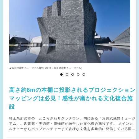
▲角川武蔵野ミュージアム外観（提供：角川武蔵野ミュージアム）
▲
高さ約8mの本棚に投影されるプロジェクション
マッピングは必見！感性が磨かれる文化複合施
設
埼玉県所沢市の「ところざわサクラタウン」内にある「角川武蔵野ミュージ
アム」。図書館・美術館・博物館が融合した文化複合施設です。 メインカ
ルチャーからポップカルチャーまで多様な文化を多角的に発信している同施
設。建築家・隈研吾（クマケンゴ）氏がデザイン監修を手掛けた建物は、70
㎜もの厚みの岩を約2万枚用いた外壁が印象的です。 4階建ての館内には、