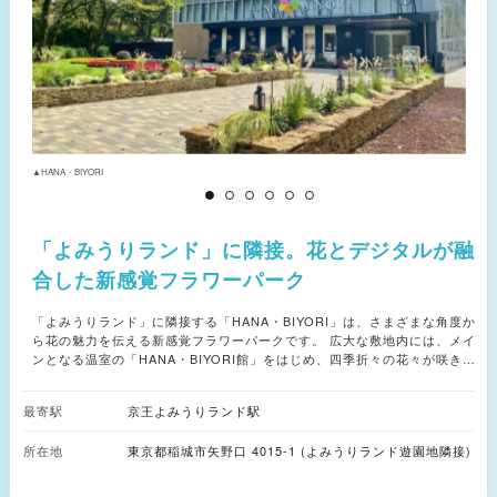
▲HANA・BIYORI
▲
「よみうりランド」に隣接。花とデジタルが融
合した新感覚フラワーパーク
「よみうりランド」に隣接する「HANA・BIYORI」は、さまざまな角度か
ら花の魅力を伝える新感覚フラワーパークです。 広大な敷地内には、メイ
ンとなる温室の「HANA・BIYORI館」をはじめ、四季折々の花々が咲き乱
れる「彩りの小路」、重要文化財の仏像を見られる「聖なる森」など個性あ
ふれるエリアが点在。 「HANA・BIYORI館」では、ベゴニアやペチュニア
最寄駅
京王よみうりランド駅
など300鉢を超えるフラワーシャンデリアが天井を飾ります。館内ではプロ
ジェクションマッピングによる花とデジタルのアートショーのほか、オリジ
所在地
東京都稲城市矢野口 4015-1 (よみうりランド遊園地隣接)
ナル水槽でカクレクマノミなど約50種の魚たちが泳ぐ様子を観ることもでき
ます。 また、“STARBUCKS”のサイネージを日本で初めて本物の植栽で表
現したカフェスペースもあり、写真映えすると話題。花と緑と水の生きもの