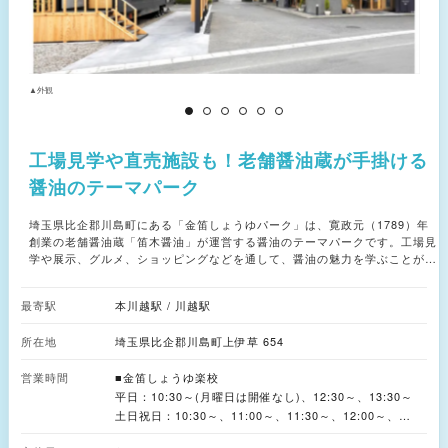
▲外観
▲
工場見学や直売施設も！老舗醤油蔵が手掛ける
醤油のテーマパーク
埼玉県比企郡川島町にある「金笛しょうゆパーク」は、寛政元（1789）年
創業の老舗醤油蔵「笛木醤油」が運営する醤油のテーマパークです。工場見
学や展示、グルメ、ショッピングなどを通して、醤油の魅力を学ぶことがで
きます。 敷地内には、工場見学施設「金笛しょうゆ楽校」をはじめ、「金
笛ミニ・ミュージアム」、レストラン、直売店などが点在。見て、学んで、
最寄駅
本川越駅 / 川越駅
味わって、買って楽しめるのが魅力です。 「金笛しょうゆ楽校」では、大
豆や小麦、麹菌などの原料に触れたり、もろみの香りを体感したりしなが
所在地
埼玉県比企郡川島町上伊草 654
ら、醤油づくりの工程を学ぶことが可能。「前蔵」では醤油の歴史や川島町
に関する説明を受け、「麹蔵」では原料が変化する様子を見学できます。
営業時間
「仕込み蔵」では発酵の仕組みや奥深さを体感できます。イベント開催時に
■金笛しょうゆ楽校
は、もろみをかき混ぜたり、しぼったりすることもできます。 「金笛ミ
平日：10:30～(月曜日は開催なし)、12:30～、13:30～
ニ・ミュージアム」は、醤油づくりの工程を映像や展示で紹介しているエリ
土日祝日：10:30～、11:00～、11:30～、12:00～、
ア。大豆・小麦・塩といった原料や、麹菌、しょうゆ麹、もろみが発酵によ
13:00～、13:30～、14:00～、14:30～、15:00～、15:30
って変化していく様子をわかりやすく学べます。 「しょうゆ蔵のレストラ