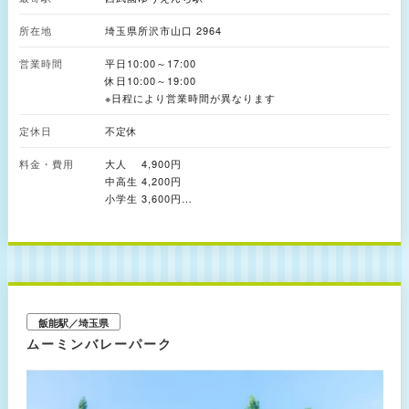
る映画館「夕陽館」では、「ゴジラ・ザ・ライド」など話題のプログラムを
上映。土・日曜、祝日には、観客自身が物語の登場人物・当事者となって巻
所在地
埼玉県所沢市山口 2964
き込まれる没入型アトラクション「豪華列車はミステリーを乗せて」も楽し
めます。 夕陽館の麓には、海外の移動式遊園地をイメージした「夕陽の丘
営業時間
プレイランド」が。子どもと一緒になって大はしゃぎできるゲームやアトラ
平日10:00～17:00
クションのほか、フォトスポットも満載です。 そのほかにも、メリーゴー
休日10:00～19:00
ラウンドや回転空中ブランコなど昔ながらのアトラクションが集まるエリア
※日程により営業時間が異なります
や、「鉄腕アトム」や「ジャングル大帝」のキャラクターと行く冒険アトラ
クションなどを楽しめる「レッツゴー！レオランド」といったエリアも。
定休日
不定休
約150品種・1,400株のさまざまな品種のバラが咲き誇る「バラエン」、夏
季限定プールなど季節ごとの注目スポットもそろっています。
料金・費用
大人 4,900円
中高生 4,200円
小学生 3,600円
未就学児(3歳～) 1,900円
※税込
※入園とアトラクションを利用できるフリーパスです
※特定日は料金が変更となります
※一部アトラクション等は追加料金の支払いが必要です
飯能駅／埼玉県
ムーミンバレーパーク