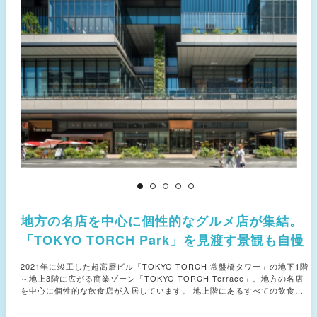
地方の名店を中心に個性的なグルメ店が集結。
「TOKYO TORCH Park」を見渡す景観も自慢
2021年に竣工した超高層ビル「TOKYO TORCH 常盤橋タワー」の地下1階
～地上3階に広がる商業ゾーン「TOKYO TORCH Terrace」。地方の名店
を中心に個性的な飲食店が入居しています。 地上階にあるすべての飲食店
には、パークを望むテラス席を設置。都心の風を感じる開放的な空間で食事
を楽しむことができます。 各店ではテイクアウト商品も提供しているの