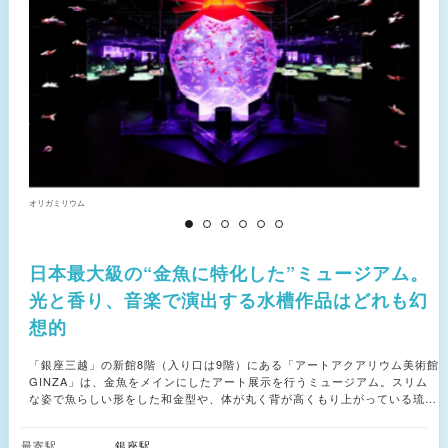
オリガミリウム
お
日本最大級の“金魚に特化した”ミュージアム。
光と香り、音楽で演出する水槽作品はどれも幻
想的
「銀座三越」の新館8階（入り口は9階）にある「アートアクアリウム美術館
GINZA」は、金魚をメインにしたアート展示を行うミュージアム。スリム
な姿で魚らしい形をした和金型や、体が丸く背が高くもり上がっている琉金
型、大きな体でゆっくりと泳ぐ姿が優雅ならんちゅう型など、さまざまな種
類の金魚を展示しています。 金魚が泳ぐ水槽作品では、光と音楽による演
最寄駅
銀座駅