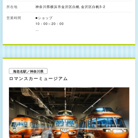
きると人気です。 道路を挟んだ海沿いには、フードマーケットやフードコ
所在地
神奈川県横浜市金沢区白帆 金沢区白帆5-2
ートを備えた建物（Cブロック）が立地。建物内にある約600㎡の吹き抜け
のイベントスペース「くじらの大屋根広場」では、休日を中心に多彩なイベ
営業時間
ントが催されています。 また、公園一体型の大型店舗「ユニクロ PARK 横
■ショップ
浜ベイサイド店」と隣接しているほか、マリーナ付近には浅瀬などもあり、
10：00～20：00
レジャーシートを広げて余暇を楽しむファミリーなどの姿も多く見られま
す。
■レストラン
11：00～21：00
※ラストオーダーは店舗により異なります。
※店舗により営業時間が異なります。
■フードコート
10：30～21：00
海老名駅／神奈川県
※ラストオーダー20：30
ロマンスカーミュージアム