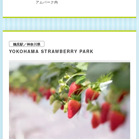
ます。 各テントも間隔がかなりあいておりますので、コロナ禍でも安心で
アムパーク内
す。 夜はライトアップされ幻想的な世界観が広がります。 ▼WONDER
FIELD 春～秋の期間限定のエリアになっております。 BBQのスタート時間
が決まっておりませんので食材の在庫があれば入場後すぐにBBQをお楽しみ
頂けます。 遮るものが無くお子様が駆け回ったりできる開放的なエリアで
す。今後アウトドアにまつわる イベント等も計画中です。
鶴見駅／神奈川県
YOKOHAMA STRAWBERRY PARK