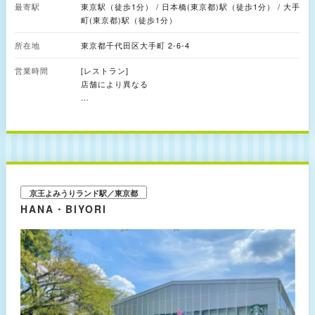
最寄駅
東京駅（徒歩1分） / 日本橋(東京都)駅（徒歩1分） / 大手
で、眼下に広がる「TOKYO TORCH Park」内にあるデッキスペースやベ
町(東京都)駅（徒歩1分）
ンチで購入品をいただくのもオススメです。
所在地
東京都千代田区大手町 2-6-4
営業時間
[レストラン]
店舗により異なる
[カフェ]
店舗により異なる
[ショップ]
店舗により異なる
京王よみうりランド駅／東京都
HANA・BIYORI