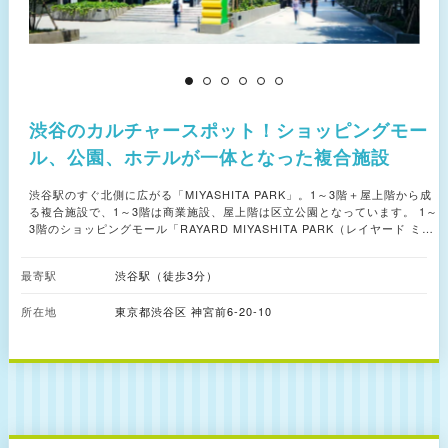
渋谷のカルチャースポット！ショッピングモー
ル、公園、ホテルが一体となった複合施設
渋谷駅のすぐ北側に広がる「MIYASHITA PARK」。1～3階＋屋上階から成
る複合施設で、1～3階は商業施設、屋上階は区立公園となっています。 1～
3階のショッピングモール「RAYARD MIYASHITA PARK（レイヤード ミヤ
シタ パーク）」には、渋谷と親和性の高いラグジュアリーブランドやスト
リートブランドなどが入居。1階には「渋谷横丁」が設けられており、全長
最寄駅
渋谷駅（徒歩3分）
100mのエリアに和洋中の飲食店、居酒屋、ミュージックバーなど約20の飲
食店が軒を連ねています。 屋上階には、かつてこの地にあった「渋谷区立
所在地
東京都渋谷区 神宮前6-20-10
宮下公園」を移設。緑のアーチをまとった「芝生ひろば」は、渋谷のビル群
を眺めながら自由気ままにくつろげる憩いの場として親しまれています。ま
た、渋谷ストリートの象徴として親しまれてきたスケート場やボルダリング
ウォールに加え、ビーチバレーやビーチサッカーなどのサンドスポーツ全般
を楽しめる多目的運動施設（サンドコート）を併設しています。 屋上階の
原宿側には、宿泊施設「sequence MIYASHITA PARK」も。渋谷駅すぐと
いう好立地を生かし、観光やビジネスの拠点として利用されています。5階
のレストラン＆バーでは、どこか懐かしさを感じるアメリカンイタリアン料