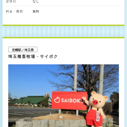
定休日
なし
～
ン」では、出汁と醤油の美味しさを生かした料理を提供。店内で製麺する
100％埼玉県産小麦・全粒粉の自家製うどんをはじめ、埼玉県産米を使った
料金・費用
無料
■ショップ
メニューなどを味わえます。 敷地内には「本店」と「江戸蔵店」の2つの直
10:00～17:00
売店もあります。木桶仕込み醤油や再仕込み醤油、唐辛子醤油などのこだわ
りの商品が並ぶほか、バウムクーヘンやしょうゆソフトクリーム、お煎餅、
お漬物なども販売されています。 その他、実際に仕込みに使われていた木
■しょうゆ蔵のレストラン
桶を背景に写真が撮れるフォトスポットや、ハンモックやデイベッドでくつ
11:00～17:00(麺がなくなり次第終了)
ろげる「のんびり広場」、ブランコや一本橋、木桶のツリーハウスを備えた
「わんぱく広場」もあります。 [金笛しょうゆ楽校所要時間] 所要時間：約
30分 見学料金：無料（当日受付可能・予約優先）
笠幡駅／埼玉県
埼玉種畜牧場・サイボク