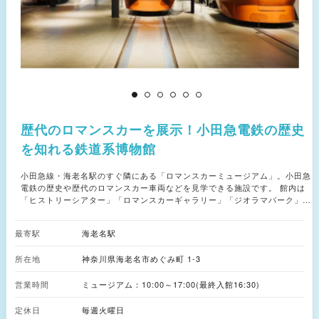
▲
歴代のロマンスカーを展示！小田急電鉄の歴史
を知れる鉄道系博物館
小田急線・海老名駅のすぐ隣にある「ロマンスカーミュージアム」。小田急
電鉄の歴史や歴代のロマンスカー車両などを見学できる施設です。 館内は
「ヒストリーシアター」「ロマンスカーギャラリー」「ジオラマパーク」
「キッズロマンスカーパーク」の4つのゾーンで構成されています。 まずは
1階の出入り口すぐに広がる「ロマンスカーギャラリー」で、歴代ロマンス
最寄駅
海老名駅
カー車両の数々に圧倒。一部車両は内部にも入れるようになっています。隣
接する「ヒストリーシアター」では、開業当時の車両が停車するプラットフ
所在地
神奈川県海老名市めぐみ町 1-3
ォームで、小田急電鉄の歴史をたどるムービーを上映しています。 2階「ジ
オラマパーク」では、新宿から小田原・箱根までの沿線を鉄道ジオラマで再
営業時間
現。引退したロマンスカーを含む数々の模型車両が走行する様子を眺められ
ミュージアム：10:00～17:00(最終入館16:30)
るほか、模型車両の運転体験も楽しめます。 小さい子ども連れには、ロマ
ンスカーの形をしたアスレチック遊具や運転シミュレーターのある2階「キ
定休日
毎週火曜日