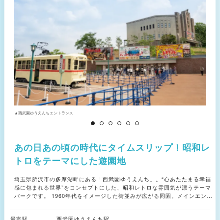
▲西武園ゆうえんちエントランス
▲
あの日あの頃の時代にタイムスリップ！昭和レ
トロをテーマにした遊園地
埼玉県所沢市の多摩湖畔にある「西武園ゆうえんち」。“心あたたまる幸福
感に包まれる世界”をコンセプトにした、昭和レトロな雰囲気が漂うテーマ
パークです。 1960年代をイメージした街並みが広がる同園。メインエント
ランスをくぐると目の前に現れる「夕日の丘商店街」には、団子屋や純喫
茶、和洋菓子など約30のお店が軒を連ねます。 商店街を見下ろす高台にあ
最寄駅
西武園ゆうえんち駅