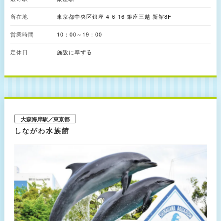
出や、アロマの香りによる演出で幻想的なアート空間へと昇華。手毬や提
灯、折り紙などの“和”を想起させる作品をはじめ、着物や江戸切子、浮世絵
所在地
東京都中央区銀座 4-6-16 銀座三越 新館8F
など日本を代表する伝統工芸を題材としたコラボ作品も多数存在していま
す。 幻想的な写真が撮れる“映えスポット”としても知られており、女性客か
営業時間
らも人気。優雅に泳ぐ金魚たちはもちろん、空間自体もカメラに納めたくな
10：00～19：00
る美しさ。ホームページでは映える写真を撮るコツなども紹介しているの
で、事前にチェックしてみて。
定休日
施設に準ずる
大森海岸駅／東京都
しながわ水族館