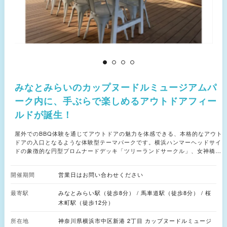
みなとみらいのカップヌードルミュージアムパ
ーク内に、手ぶらで楽しめるアウトドアフィー
ルドが誕生！
屋外でのBBQ体験を通じてアウトドアの魅力を体感できる、本格的なアウト
ドアの入口となるような体験型テーマパークです。横浜ハンマーヘッドサイ
ドの象徴的な円型プロムナードデッキ「ツリーランドサークル」、女神橋サ
イドの森林を活かしたグランピング体験エリア「ファイヤーフォレスト」、
両エリアに挟まれた多目的フィールドの「ワンダーフィールド」というコン
開催期間
営業日はお問い合わせください
セプトの異なる3つのエリアに分かれ、それぞれに違った楽しみ方をご提案
しています。 ▼TREE LAND CIRCLE 受付やカフェ、様々な食材を取り揃
最寄駅
みなとみらい駅（徒歩8分） / 馬車道駅（徒歩8分） / 桜
えるミートショップのBUTCHERS MEAT CLUBがありDREAM DOOR
YOKOHAMA HAMMERHEADのメインエリアになります。 特に海の眺めが
木町駅（徒歩12分）
一番いいエリアとなっており2Fのお席は2名様からご利用いただけます。
▼FIRE FOREST 都心部にいながら森の中でキャンプ気分をお楽しみ頂け
所在地
神奈川県横浜市中区新港 2丁目 カップヌードルミュージ