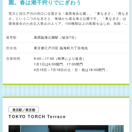
園。春は潮干狩りでにぎわう
荒川と旧江戸川の河口に位置する「葛西海浜公園」。「東なぎさ」「西なぎ
さ」という二つのなぎさと、海域から成る海上公園です。 「東なぎさ」は
環境保全のため立入禁止のエリア。100種類以上の鳥類をはじめ、魚類・
貝・カニ・プランクトンなど沢山の生きものが生息しています。その豊かな
生態環境から、東なぎさの全域を含む園内の367haはラムサール条約湿地
最寄駅
葛西臨海公園駅（徒歩7分）
（※）に登録されています。 「西なぎさ」は、葛西渚橋を渡った先にある入
園可能なエリア。広い砂浜の目の前には東京湾が広がります。年間を通して
所在地
東京都江戸川区 臨海町六丁目地先
完全予約制バーベキュー広場「なぎさBBQ」を利用できるほか、夏季限定で
「海水浴体験」も可能。釣りやスポーツカイトなどのレクリエーションを楽
営業時間
しむこともできます。 例年4～6月には、西なぎさの干潟で潮干狩りを楽し
9:00～17:00（時季により延長）
むことも。シオフキガイ、ハマグリ、ヤマトシジミ、マテガイなどが採れ、
1月1日は6:00開門、17:00閉門
潮干狩りシーズンには多くの人々でにぎわいます。なお、同園は、最寄りの
4月15日～7月19日の土・日・祝は18:00閉門
葛西臨海公園駅から徒歩でアクセスすることができます。 ※水鳥の生息地と
7月20日～8月15日は19:00閉門
して国際的に重要な湿地に関する条約。1971年、イランの都市ラムサール
8月16日～8月31日は18:00閉門
で開催された国際会議で採択されました ■潮干狩りについて ・資源保護の
（場合により変更あり）
ため、稚貝（アサリの場合は殻長2.5cm＝ほぼ10円硬貨の大きさ以下、ハマ
グリの場合は殻長4cm以下のもの）の採取は禁止されています ・貝は撒い
ておりません ・牡蠣殻が落ちていることがありますので、履物をご用意く
ださい 【設備情報】 トイレあり、足洗い場あり、自動販売機 【レンタル用
品】 双眼鏡、スコープ（無料） 【販売】 潮干狩りグッズなど
東京駅／東京都
TOKYO TORCH Terrace