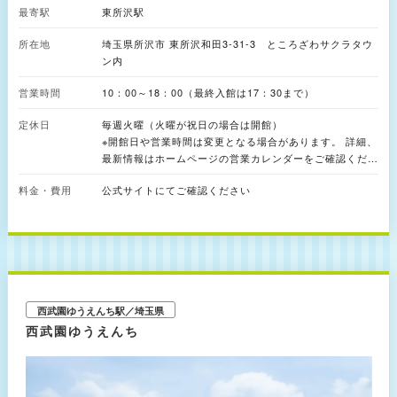
最寄駅
東所沢駅
ユニークなメッセージを伝える実験的な企画展示室、日本が世界に誇るアニ
メ文化を独自の切り口で紹介するフロアなどの見どころが多数。4階では、
所在地
埼玉県所沢市 東所沢和田3-31-3 ところざわサクラタウ
編集工学者・松岡正剛氏の監修のもと、25,000冊もの本が50mの通りに配
架されている「エディットタウン-ブックストリート」、屋根裏的階段空間
ン内
に荒俣宏氏の蔵書から約3,000冊を厳選して配架した「アティックステッ
プ」などが展開されています。 中でも圧巻なのが、高さ約8mの巨大本棚に
営業時間
10：00～18：00（最終入館は17：30まで）
約20,000冊が配架された図書空間「本棚劇場」（4階）。プロジェクション
マッピングも上映され、本の内容が表紙の外に飛び出してくるような音と映
定休日
毎週火曜（火曜が祝日の場合は開館）
像の体験が味わえます。
※開館日や営業時間は変更となる場合があります。 詳細、
最新情報はホームページの営業カレンダーをご確認くださ
い
料金・費用
公式サイトにてご確認ください
西武園ゆうえんち駅／埼玉県
西武園ゆうえんち