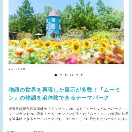
▲ムーミン屋敷
▲
物語の世界を再現した展示が多数！『ムーミ
ン』の物語を追体験できるテーマパーク
埼玉県飯能市宮沢湖畔の「メッツァ」内にある「ムーミンバレーパーク」。
フィンランドの小説家トーベ・ヤンソンが生んだ『ムーミン』の物語の世界
を追体験できるテーマパークです。 4つのエリアに分かれたパーク内には、
北欧とムーミンの物語の世界観を融合したメニューを楽しめるレストラン、
世界最大級の売り場面積、商品数をほこるムーミングッズを取り扱うショッ