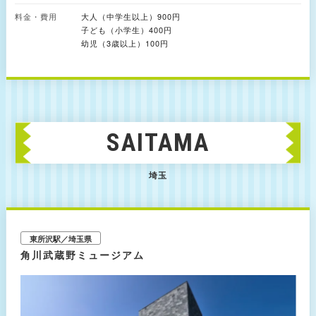
ッズロマンスカーパーク」がオススメです。 屋上の「ステーションビュー
テラス」は、その名の通り小田急線海老名駅を⼀望できる展望スペース。隣
料金・費用
大人（中学生以上）900円
接した海老名検車区の様子を眺めることもできます。
子ども（小学生）400円
幼児（3歳以上）100円
SAITAMA
埼玉
東所沢駅／埼玉県
角川武蔵野ミュージアム