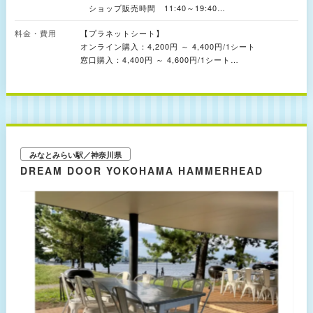
満喫できます。
ショップ販売時間 11:40～19:40​
カフェ販売時間 10:30～19:40
料金・費用
【プラネットシート】
オンライン購入：4,200円 ～ 4,400円/1シート
土日祝日 10:00～21:00
窓口購入：4,400円 ～ 4,600円/1シート
チケット販売時間 10:00～20:15​
ショップ販売時間 10:00～21:00
※プラネットシートについて
カフェ販売時間 10:00～20:15
・1シートの料金に2名様分の鑑賞料金を含んでいます。
・定員は、小学生以上2名様となります。
・小学生就学前のお子様は1名様まで定員に含まずご利用
いただけます。
・プラネットシートは、お友達同士やご家族、カップルシ
みなとみらい駅／神奈川県
ートとしてもご利用いただけます。
DREAM DOOR YOKOHAMA HAMMERHEAD
【一般シート】
オンライン購入：大人(中学生以上)1,600円/1人 こども
(4歳以上)1,000円/1人
窓口購入：大人(中学生以上)1,800円/1人 こども(4歳以
上)1,200円/1人