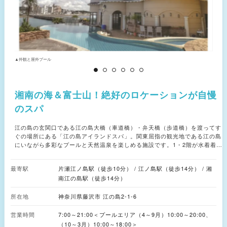
▲外観と屋外プール
▲
湘南の海＆富士山！絶好のロケーションが自慢
のスパ
江の島の玄関口である江の島大橋（車道橋）・弁天橋（歩道橋）を渡ってす
ぐの場所にある「江の島アイランドスパ」。関東屈指の観光地である江の島
にいながら多彩なプールと天然温泉を楽しめる施設です。1・2階が水着着
用・男女共用のプールエリア、3階が男女別の温泉（裸浴）エリアとなって
おり、4階にレストランとトリートメントスパを備えています。 2階の屋内
最寄駅
片瀬江ノ島駅（徒歩10分） / 江ノ島駅（徒歩14分） / 湘
スパエリア「天陽泉」は、吹き抜けから光が差し込む解放感あふれる空間で
南江の島駅（徒歩14分）
す。夜になると、世界最大規模のウォーターパール・システムを採用した音
と光と水による幻想的なショーも楽しめます。同じフロアにある屋外のイン
所在地
フィニティプールでは、湘南の海や富士山など、絶好の眺望を満喫しながら
神奈川県藤沢市 江の島2-1-6
癒やしの時間を過ごせます。（屋外プールは10～3月クローズ） 専用エレベ
ーターで1階へ下りると「江の島岩屋」を模した造りの洞窟プールエリア
営業時間
7:00～21:00＜プールエリア（4～9月）10:00～20:00、
が。また、半屋外プール「露天泉」と男女共用サウナもあります。 3階の
（10～3月）10:00～18:00＞