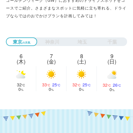
ゴールデンウィーク（GW）におすすめのドライブスポットをコ
ースでご紹介。さまざまなスポットに気軽に立ち寄れる、ドライ
ブならではのおでかけプランを計画してみては！
東京
神奈川
埼玉
千葉
6
7
8
9
(木)
(金)
(土)
(日)
32
33
25
32
25
32
26
0
0
0
0