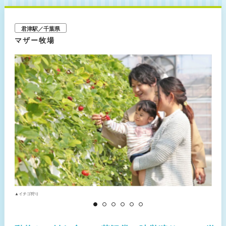
君津駅／千葉県
マザー牧場
▲イチゴ狩り
▲