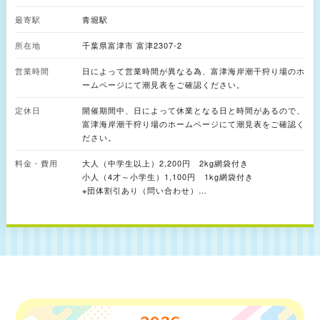
ています。 また、周辺にはジャンボプールやキャンプ場を備える「富津公
最寄駅
青堀駅
園」のほか、海水浴場やテニスコートなども点在。夏場に行きたい家族のお
でかけスポットとしてもオススメです。 【採れる貝の種類】 アサリ、ハマ
所在地
千葉県富津市 富津2307-2
グリ 【設備情報】 トイレあり、シャワーあり、レンタル用品あり（団体の
み）
営業時間
日によって営業時間が異なる為、富津海岸潮干狩り場のホ
ームページにて潮見表をご確認ください。
定休日
開催期間中、日によって休業となる日と時間があるので、
富津海岸潮干狩り場のホームページにて潮見表をご確認く
ださい。
料金・費用
大人（中学生以上）2,200円 2kg網袋付き
小人（4才～小学生）1,100円 1kg網袋付き
※団体割引あり（問い合わせ）
※採取量の超過料金あり 1kgにつき1,100円