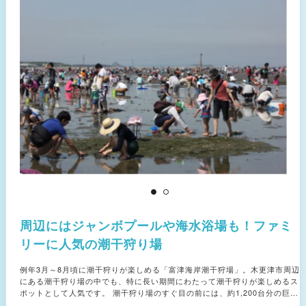
周辺にはジャンボプールや海水浴場も！ファミ
リーに人気の潮干狩り場
例年3月～8月頃に潮干狩りが楽しめる「富津海岸潮干狩場」。木更津市周辺
にある潮干狩り場の中でも、特に長い期間にわたって潮干狩りが楽しめるス
ポットとして人気です。 潮干狩り場のすぐ目の前には、約1,200台分の巨大
駐車場があって初心者には何かと便利。休憩所やコインシャワーも完備され