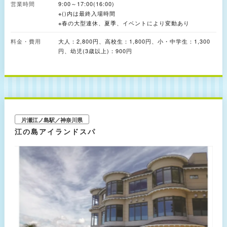
営業時間
ケーションでイルカのパフォーマンスを実施。スタジアム地下1階にある
9:00～17:00(16:00)
「タッチプール」では、相模湾や江の島の磯にすむ生き物に直接触れること
※()内は最終入場時間
ができます。 また、敷地内には湘南のなぎさと触れ合い、なぎさの大切さ
※春の大型連休、夏季、イベントにより変動あり
を学べる体験学習施設「なぎさの体験学習館」もあります。
料金・費用
大人：2,800円、高校生：1,800円、小・中学生：1,300
円、幼児(3歳以上)：900円
片瀬江ノ島駅／神奈川県
江の島アイランドスパ