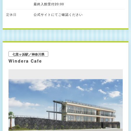
「富士海湯（フジミユ）」は、地下1,500mから湧き出る天然温泉を使用し
最終入館受付20:00
た温浴エリア。雄大に広がる相模湾と、天気が良ければ富士山を眺めながら
湯浴みが楽しめます。浴室内には高温サウナと水風呂も完備されています。
定休日
公式サイトにてご確認ください
正面玄関を入って目の前にあるカフェと、湘南の絶景を一望できる4階のレ
ストランは温泉・プール利用者以外でも入店可能。江の島散策の途中に立ち
寄る休憩スポットとしてもオススメの施設です。
七里ヶ浜駅／神奈川県
Windera Cafe