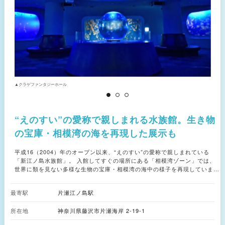
▲クラゲファンタジーホール
▲
“えのすい”の愛称で親しまれる水族館。生き物
の宝庫・相模湾の海を再現した展示も
平成16（2004）年のオープン以来、“えのすい”の愛称で親しまれている
「新江ノ島水族館」。 入館してすぐの場所にある「相模湾ゾーン」では、
世界に類を見ない多様な生物の宝庫・相模湾の海中の様子を再現していま
す。 続く「深海Ⅰ」では、水深200m以深の世界を観察できるほか、「しん
かい2000」の実物を見ることも。半ドーム式の空間で幻想的なクラゲの世
最寄駅
片瀬江ノ島駅
界に没入できる「クラゲファンタジーホール」へと続きます。 「太平洋」
では相模湾から先に広がる北の冷たい海と、南の暖かい海に生息する生き物
所在地
神奈川県藤沢市片瀬海岸 2-19-1
たちを展示。ウミガメやカピバラ、カワウソたちの様子も観察できます。
屋外の「イルカショースタジアム」では、江の島や富士山、相模湾を望むロ