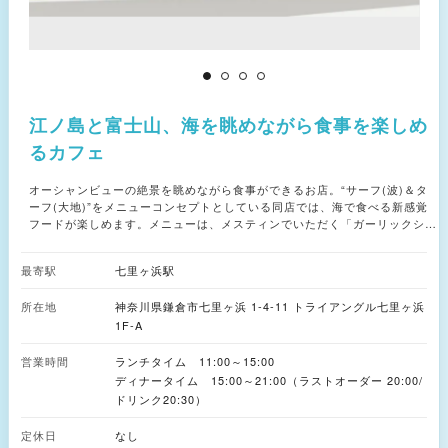
江ノ島と富士山、海を眺めながら食事を楽しめ
るカフェ
オーシャンビューの絶景を眺めながら食事ができるお店。“サーフ(波)＆タ
ーフ(大地)”をメニューコンセプトとしている同店では、海で食べる新感覚
フードが楽しめます。メニューは、メスティンでいただく「ガーリックシュ
リンプ」や、「熟成肉のランプグリル」などシーフードと肉料理が楽しめま
す。
最寄駅
七里ヶ浜駅
所在地
神奈川県鎌倉市七里ヶ浜 1-4-11 トライアングル七里ヶ浜
1F-A
営業時間
ランチタイム 11:00～15:00
ディナータイム 15:00～21:00（ラストオーダー 20:00/
ドリンク20:30）
定休日
なし