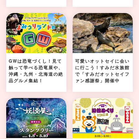
GWは恐竜づくし！見て
可愛いオットセイに会い
触って学べる恐竜展や、
に行こう！すみだ水族館
沖縄・九州・北海道の絶
で「すみだオットセイフ
品グルメ集結！
ァン感謝祭」開催中