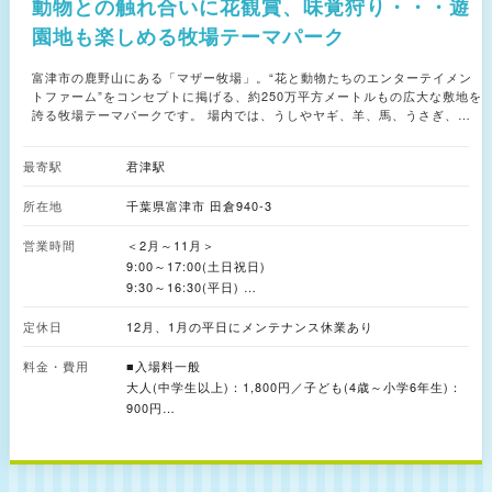
動物との触れ合いに花観賞、味覚狩り・・・遊
園地も楽しめる牧場テーマパーク
富津市の鹿野山にある「マザー牧場」。“花と動物たちのエンターテイメン
トファーム”をコンセプトに掲げる、約250万平方メートルもの広大な敷地を
誇る牧場テーマパークです。 場内では、うしやヤギ、羊、馬、うさぎ、カ
ピバラなどさまざまな動物が暮らしています。動物たちの様子を間近で観察
できるほか、触れ合うこともできます。また、乳牛の手しぼりや馬のエサや
最寄駅
君津駅
り体験などの動物ふれあいイベントが場内各所で毎日開催されているのもう
れしいポイント。 中でも、約200頭の羊たちが放牧地を駆け抜ける「ひつじ
所在地
千葉県富津市 田倉940-3
の大行進」は必見のイベント。場内の「アグロドーム」では、世界各国から
集まった10種以上の羊や、羊の毛刈りパフォーマンスが圧巻の「シープショ
営業時間
ー」もオススメです。 また、広大な場内には一年を通して花の見どころが
＜2月～11月＞
多数。季節によって、菜の花やネモフィラ、ペチュニア、コキアなどの群生
9:00～17:00(土日祝日)
の様子を観賞できます。 冬から春にかけてのイチゴ狩りを筆頭に、ブルー
9:30～16:30(平日)
ベリー摘みやキウイフルーツ狩り、サツマイモ堀りなど季節の味覚狩りがで
＜12月～1月＞
きるのも魅力の一つです。 場内中央に広がる「山の上エリア」には、標高
定休日
12月、1月の平日にメンテナンス休業あり
9:30～16:00(土日祝日)
330mの眺望バツグンの観覧車やファミリーコースター、メリーゴーランド
10:00～16:00(平日)
などのアトラクションがそろう「わくわくランド（遊園地）」があり、小さ
料金・費用
■入場料一般
い子どもがいる家族も楽しめます。ほかにもアトラクション好きの人は房総
大人(中学生以上)：1,800円／子ども(4歳～小学6年生)：
の山並みを望むジップラインや高さ21mのバンジージャンプにも挑戦できま
900円
す。 場内には宿泊施設があり、非日常的な宿泊体験と合わせて、泊りがけ
■障がいをお持ちの方
で満喫することもできます。
大人(中学生以上)：900円／子ども(4歳～小学6年生)：
450円
※付き添いは障害者1名につき1名まで900円