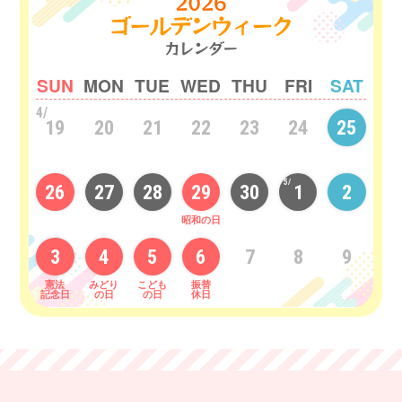
SUN
MON
TUE
WED
THU
FRI
SAT
4/
19
20
21
22
23
24
25
5/
26
27
28
29
30
1
2
昭和の日
3
4
5
6
7
8
9
憲法
みどり
こども
振替
記念日
の日
の日
休日