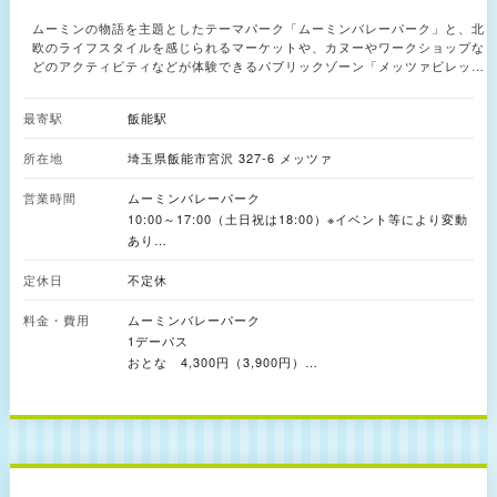
を提供します。
ムーミンの物語を主題としたテーマパーク「ムーミンバレーパーク」と、北
欧のライフスタイルを感じられるマーケットや、カヌーやワークショップな
どのアクティビティなどが体験できるパブリックゾーン「メッツァビレッ
ジ」の２つのゾーンがあります。metsa（メッツァ）では、北欧時間が流れ
る森と湖での体験を通じて「こころの豊かさ」の本質に気づき、日常生活へ
最寄駅
飯能駅
と持ち帰ることができます。
所在地
埼玉県飯能市宮沢 327-6 メッツァ
営業時間
ムーミンバレーパーク
10:00～17:00（土日祝は18:00）※イベント等により変動
あり
定休日
不定休
メッツァビレッジ
10:00～18:00（土日祝は19:00）
料金・費用
ムーミンバレーパーク
1デーパス
おとな 4,300円（3,900円）
こども（4歳～高校生）1,000円（1,300円）
※（）内は前売料金