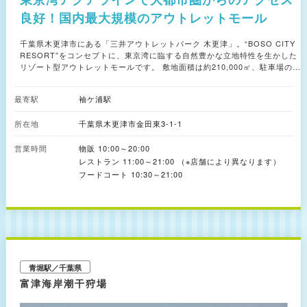
良好！国内最大規模のアウトレットモール
千葉県木更津市にある「三井アウトレットパーク 木更津」。“BOSO CITY
RESORT”をコンセプトに、東京湾に臨する自然豊かな立地特性を生かした
リゾート型アウトレットモールです。 敷地面積は約210,000㎡、駐車場の収
容台数は約6,000台と、アウトレットモールとして国内屈指の規模を誇る同
施設。国内外の有名メーカー＆ブランドなどのアパレル店舗を中心に、雑貨
最寄駅
袖ケ浦駅
や家具、スポーツ用品、食料品、飲食店などさまざまなジャンルの店舗が約
300軒連なっています。中には日本初出店や旗艦店も多く出店しています。
所在地
千葉県木更津市金田東3-1-1
海沿いならではの開放的な雰囲気に包まれた同施設内には、緑に囲まれた
「ガーデンテラス」や、愛犬と一緒に食事も可能な芝生エリア「房総ガーデ
営業時間
ン」といったゆったり憩える空間も。各所にヤシの木が植栽されており、ま
物販 10:00～20:00
るで海外のリゾート地を訪れたような気分でショッピングを楽しめます。
レストラン 11:00～21:00 （※店舗により異なります）
東京湾アクアライン・木更津金田ICから車ですぐの場所にあるため、東京や
フードコート 10:30～21:00
川崎、横浜といった大都市圏からのアクセスも◎。2025年夏には第4期開業
を予定しており、アウトレットモールとしては国内最大規模の店舗数となる
約330店舗に拡大される予定です。
青堀駅／千葉県
富津海岸潮干狩場