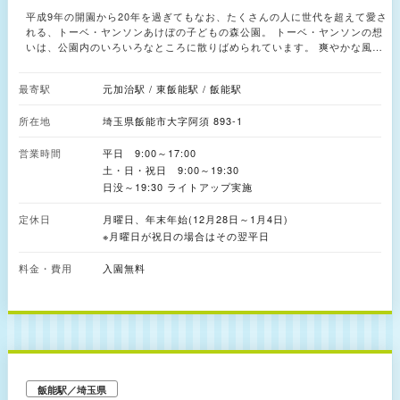
平成9年の開園から20年を過ぎてもなお、たくさんの人に世代を超えて愛さ
れる、トーベ・ヤンソンあけぼの子どもの森公園。 トーベ・ヤンソンの想
いは、公園内のいろいろなところに散りばめられています。 爽やかな風や
木漏れ日を感じながら、誰もがそれぞれくつろげる空間。子どもも大人も、
生き物も草花も、それぞれがお互いを受け入れ、自由に時間を過ごす。そん
最寄駅
元加治駅 / 東飯能駅 / 飯能駅
な空間が、トーベ・ヤンソンあけぼの子どもの森公園です。 四季折々、そ
れぞれの季節によって異なる雰囲気が楽しめるのも魅力の一つです。
所在地
埼玉県飯能市大字阿須 893-1
営業時間
平日 9:00～17:00
土・日・祝日 9:00～19:30
日没～19:30 ライトアップ実施
定休日
月曜日、年末年始(12月28日～1月4日)
※月曜日が祝日の場合はその翌平日
料金・費用
入園無料
飯能駅／埼玉県