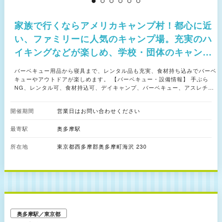
家族で行くならアメリカキャンプ村！都心に近
い、ファミリーに人気のキャンプ場。充実のハ
イキングなどが楽しめ、学校・団体のキャンプ
にも選ばれています。
バーベキュー用品から寝具まで、レンタル品も充実、食材持ち込みでバーベ
キューやアウトドアが楽しめます。 【バーベキュー・設備情報】 手ぶら
NG、レンタル可、食材持込可、デイキャンプ、バーベキュー、アスレチッ
ク、宿泊施設、釣堀 ※諸状況により、掲載しております電話番号や料金が変
更になる場合があります。事前に施設・店舗までお問合せいただくか、公式
開催期間
営業日はお問い合わせください
サイト等で最新情報をご確認ください。
最寄駅
奥多摩駅
所在地
東京都西多摩郡奥多摩町海沢 230
奥多摩駅／東京都