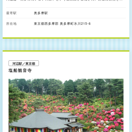
じることができます。湖畔の美しさはもちろんのこと、湖にかかったドラ
ム缶が浮かぶ橋「ドラム缶橋」はゆらゆら揺れるスリルが子どもたちを中
最寄駅
奥多摩駅
心に人気。奥多摩湖の中央に突き出た水の守り神を祀る「小河内神社」や
キャニオリング、カヌーといった水上アクティビティも充実しているので
所在地
東京都西多摩郡 奥多摩町氷川215-6
一日中楽しめます。
河辺駅／東京都
塩船観音寺