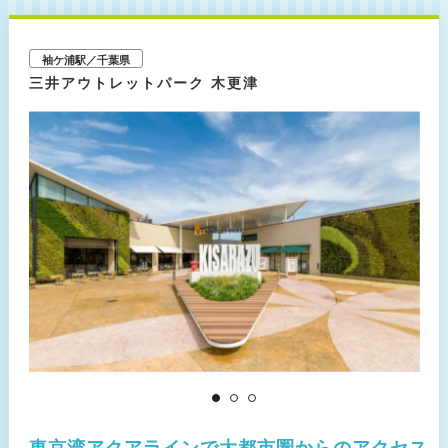
※ご利用の際は障害者手帳をご提示ください（電子手帳
可）
■同伴犬
袖ケ浦駅／千葉県
1頭700円
三井アウトレットパーク 木更津
※補助犬(盲導犬・介助犬・聴導犬)は入場無料です
※入場の際は利用規約への署名が必要となります
※巻き取り式リードは利用不可
東京湾アクアラインで大都市圏からのアクセス