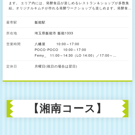
ます。 エリア内には、発酵食品が楽しめるレストラン＆ショップが多数集
結。オリジナルキムチが作れる発酵ワークショップも楽しめます。発酵食品
を味わって、学んで、体験することで、その魅力に触れられます。 先人の
知恵が凝縮された発酵食品は、まるで「魔法」のようです。ぜひ、“食の魔
最寄駅
飯能駅
法”を楽しんでみてはいかがでしょうか。
所在地
埼玉県飯能市 飯能1333
営業時間
八幡屋 10:00～17:00
POCO-POCO 10:00～17:00
Femy_ 11:00～14:30（LO 14:00）／17:00～
21:00（LO 20:30）
定休日
月曜日(祝日の場合は翌日)
パリシャキ研究所 ワークショップにより異なる
【湘南コース】