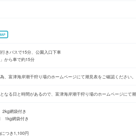
MAP
園行きバスで15分、公園入口下車
」から車で約15分
る為、富津海岸潮干狩り場のホームページにて潮見表をご確認ください。
となる日と時間があるので、富津海岸潮干狩り場のホームページにて潮
 2kg網袋付き
円 1kg網袋付き
）
につき1,100円