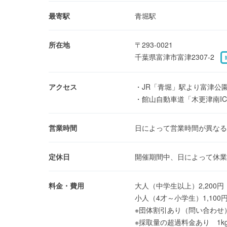
最寄駅
青堀駅
所在地
〒293-0021
千葉県富津市富津2307-2
アクセス
・JR「青堀」駅より富津公
・館山自動車道「木更津南IC
営業時間
日によって営業時間が異な
定休日
開催期間中、日によって休業
料金・費用
大人（中学生以上）2,200円
小人（4才～小学生）1,100
※団体割引あり（問い合わせ
※採取量の超過料金あり 1kg