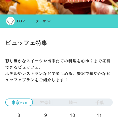
テーマ
ビュッフェ特集
彩り豊かなスイーツや出来たての料理を心ゆくまで堪能
できるビュッフェ。
ホテルやレストランなどで楽しめる、贅沢で華やかなビ
ュッフェプランをご紹介します！
東京
神奈川
埼玉
千葉
8
9
10
11