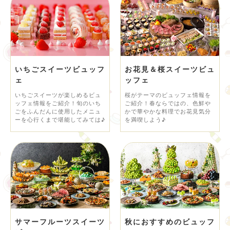
いちごスイーツビュッフ
お花見＆桜スイーツビュ
ェ
ッフェ
いちごスイーツが楽しめるビュ
桜がテーマのビュッフェ情報を
ッフェ情報をご紹介！旬のいち
ご紹介！春ならではの、色鮮や
ごをふんだんに使用したメニュ
かで華やかな料理でお花見気分
ーを心行くまで堪能してみては♪
を満喫しよう♪
サマーフルーツスイーツ
秋におすすめのビュッフ