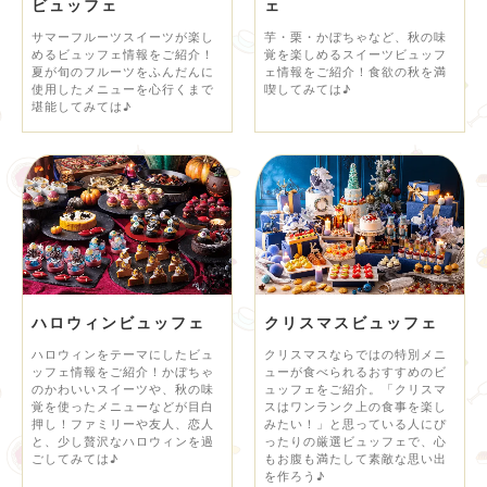
ビュッフェ
ェ
サマーフルーツスイーツが楽し
芋・栗・かぼちゃなど、秋の味
めるビュッフェ情報をご紹介！
覚を楽しめるスイーツビュッフ
夏が旬のフルーツをふんだんに
ェ情報をご紹介！食欲の秋を満
使用したメニューを心行くまで
喫してみては♪
堪能してみては♪
ハロウィンビュッフェ
クリスマスビュッフェ
ハロウィンをテーマにしたビュ
クリスマスならではの特別メニ
ッフェ情報をご紹介！かぼちゃ
ューが食べられるおすすめのビ
のかわいいスイーツや、秋の味
ュッフェをご紹介。「クリスマ
覚を使ったメニューなどが目白
スはワンランク上の食事を楽し
押し！ファミリーや友人、恋人
みたい！」と思っている人にぴ
と、少し贅沢なハロウィンを過
ったりの厳選ビュッフェで、心
ごしてみては♪
もお腹も満たして素敵な思い出
を作ろう♪