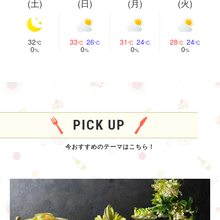
(土)
(日)
(月)
(火)
32
33
26
31
24
28
24
0
0
0
0
PICK UP
今おすすめのテーマはこちら！