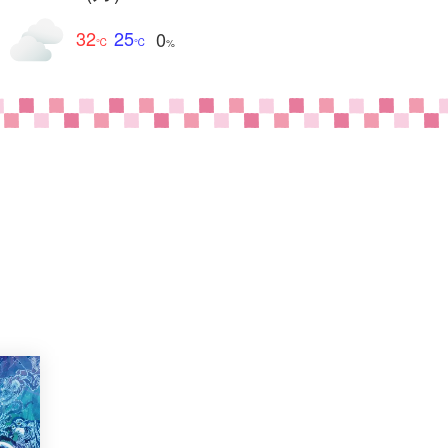
32
25
0