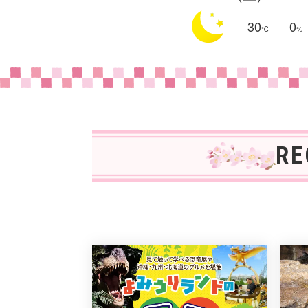
30
0
R