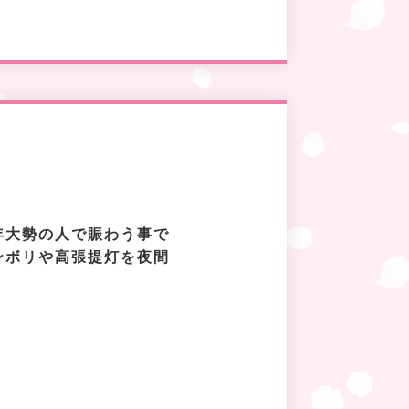
年大勢の人で賑わう事で
ンボリや高張提灯を夜間
目