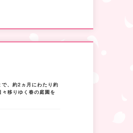
まで、約2ヵ月にわたり約
。日々移りゆく春の庭園を