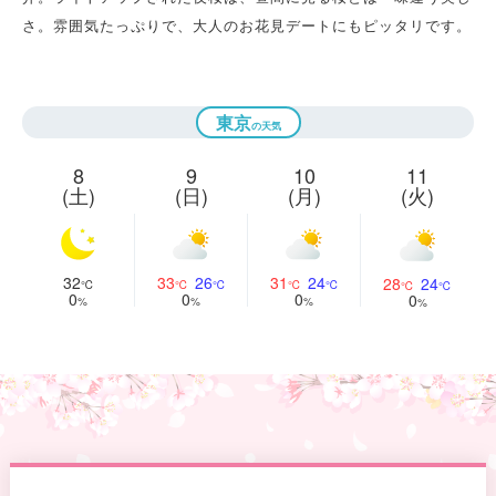
さ。雰囲気たっぷりで、大人のお花見デートにもピッタリです。
東京
8
9
10
11
(土)
(日)
(月)
(火)
32
33
26
31
24
28
24
0
0
0
0