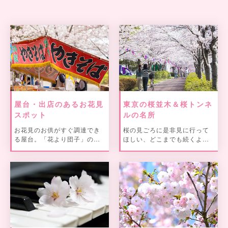
屋台・出店のあるお花見
東京の桜並木＆桜トンネ
スポット
ルの名所
お花見のお供がすぐ調達でき
桜の見ごろに是非見に行って
る屋台。「花より団子」の方
ほしい、どこまでも続くよう
への耳より情報！？
な長い桜並木や桜のトンネル
をピックアップしてご紹介。