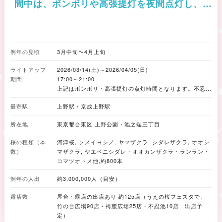
間中は、ボンボリや高張提灯を夜間点灯し、夜
桜の雰囲気を醸し出す。
例年の見頃
3月中旬〜4月上旬
ライトアップ
2026/03/14(土)～2026/04/05(日)
期間
17:00～21:00
上記はボンボリ・高張提灯の点灯時間となります。不忍池
沿いの桜ライトアップ：3/14〜4/12 点灯時間：17:00か
最寄駅
上野駅 / 京成上野駅
ら22:00予定
所在地
東京都台東区 上野公園・池之端三丁目
桜の種類（本
河津桜, ソメイヨシノ, ヤマザクラ, シダレザクラ, オオシ
数）
マザクラ, ヤエベニシダレ・オオカンザクラ・ランラン・
コマツオトメ他,約800本
例年の人出
約3,000,000人（目安）
露店数
屋台・露店の出店あり 約125店（うえの桜フェスタで、
竹の台広場90店・袴腰広場25店・不忍池10店 出店予
定）