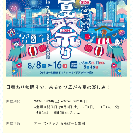
日替わり盆踊りで、来るたび広がる夏の楽しみ！
開催期間
2026/08/08(土)〜2026/08/16(日)
※盆踊り開催日は8月8日(土)・9日(日)・11日(火・祝)・
15日(土)・16日(日)のみ。
※縁日およびキッチンカーについては期間中の全日程営業
開催場所
アーバンドック ららぽーと豊洲
予定。
※開催コンテンツは日によって異なります。