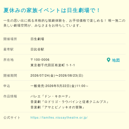
夏休みの家族イベントは日生劇場で！
一生の思い出に残る本格的な観劇体験を、お手頃価格で楽しめる！ 唯一無二の
美しい劇場空間が、みなさまをお待ちしています。
開催場所
日生劇場
最寄駅
日比谷駅
所在地
〒100-0006
地図
東京都千代田区有楽町 1-1-1
開催期間
2026/07/24(金)〜2026/08/23(日)
申込
一般発売:2026年5月22日(金)11:00～
作品情報
バレエ『ドン・キホーテ』
音楽劇『ロドリゴ・ラウバインと従者クニルプス』
音楽劇『アヤとピノッキオの冒険』
公式サイト
https://famifes.nissaytheatre.or.jp/