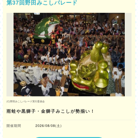
第37回野田みこしパレード
(C)野田みこしパレード実行委員会
雨蛙や黒獅子・金獅子みこしが勢揃い！
開催期間
2026/08/08(土)