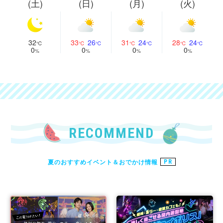
(土)
(日)
(月)
(火)
32
33
26
31
24
28
24
0
0
0
0
RECOMMEND
夏のおすすめイベント＆おでかけ情報
PR