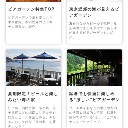
ビアガーデン特集TOP
東京近郊の海が見えるビ
アガーデン
ビアガーデンで夏を楽しもう！
東京都内、都内近郊のビアガー
海を見ながらビールで乾杯！夏
デン情報をご紹介。
を満喫できる東京近郊にある海
が見えるビアガーデンをご紹
介。
夏期限定！ビールと楽し
猛暑でも快適に楽しめ
みたい海の家
る”涼しい”ビアガーデン
江ノ島、由比ガ浜、茅ケ崎、逗
プールサイドなどの水辺や室内
子海岸などの湘南エリアを中心
の快適＆開放的な空間、猛暑対
に海とビールを楽しめる、今ど
策ができている"涼しい"ビアガー
きのおしゃれな「海の家」を要
デンをピックアップ。
チェック！