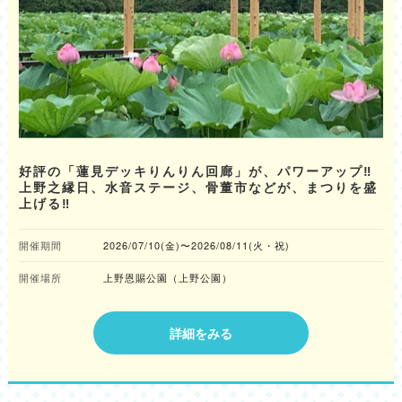
好評の「蓮見デッキりんりん回廊」が、パワーアップ‼
上野之縁日、水音ステージ、骨董市などが、まつりを盛
上げる‼
開催期間
2026/07/10(金)〜2026/08/11(火・祝)
開催場所
上野恩賜公園（上野公園）
詳細をみる