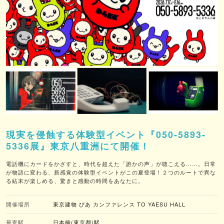
現実を侵蝕する体験型イベント『050-5893-
5336展』東京八重洲にて開催！
電話機にカードをかざすと、時代を超えた「誰かの声」が聴こえる……。日常
が物語に変わる、新感覚の体験型イベントがこの夏登場！２つのルートで異な
る結末が楽しめる、驚きと感動の時間をあなたに。
開催場所
東京建物 ぴあ カンファレンス TO YAESU HALL
最寄駅
日本橋(東京都)駅