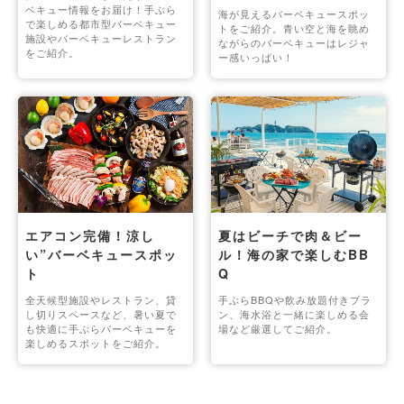
ベキュー情報をお届け！手ぶら
海が見えるバーベキュースポッ
で楽しめる都市型バーベキュー
トをご紹介。青い空と海を眺め
施設やバーベキューレストラン
ながらのバーベキューはレジャ
をご紹介。
ー感いっぱい！
エアコン完備！涼し
夏はビーチで肉＆ビー
い”バーベキュースポッ
ル！海の家で楽しむBB
ト
Q
全天候型施設やレストラン、貸
手ぶらBBQや飲み放題付きプラ
し切りスペースなど、暑い夏で
ン、海水浴と一緒に楽しめる会
も快適に手ぶらバーベキューを
場など厳選してご紹介。
楽しめるスポットをご紹介。