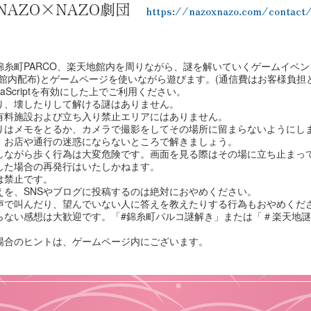
NAZO×NAZO劇団
https://nazoxnazo.com/contact
錦糸町PARCO、楽天地館内を周りながら、謎を解いていくゲームイベン
(館内配布)とゲームページを使いながら遊びます。(通信費はお客様負担
vaScriptを有効にした上でご利用ください。
り、壊したりして解ける謎はありません。
有料施設および立ち入り禁止エリアにはありません。
りはメモをとるか、カメラで撮影をしてその場所に留まらないようにし
、お店や通行の迷惑にならないところで解きましょう。
しながら歩く行為は大変危険です。画面を見る際はその場に立ち止まっ
した場合の再発行はいたしかねます。
は禁止です。
えを、SNSやブログに投稿するのは絶対におやめください。
声で叫んだり、望んでいない人に答えを教えたりする行為もおやめくだ
らない感想は大歓迎です。「#錦糸町パルコ謎解き」または「＃楽天地
場合のヒントは、ゲームページ内にございます。