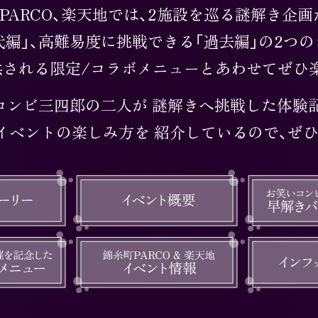
PARCO、楽天地では、
2施設を巡る謎解き企画
編」、
高難易度に挑戦できる「過去編」の
2つの
供される限定/コラボメニューと
あわせてぜひ
コンビ三四郎の二人が
謎解きへ挑戦した体験
イベントの楽しみ方を
紹介しているので、ぜひ