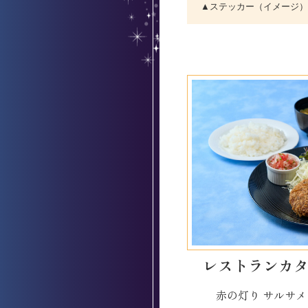
▲ステッカー（イメージ）
レストランカ
赤の灯り サルサメン