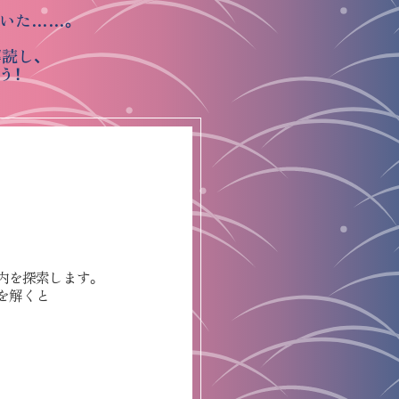
いた……。
読し、
う！
内を探索します。
を解くと