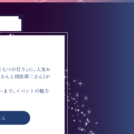
た七つの灯り』に、人気お
さんと相田周二さん）が
ーまで、イベントの魅力
ちら