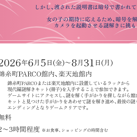
しかし、渡された説明書は暗号で書かれて
女の子の期待に応えるため、暗号を解
カメラを起動させる謎解きに挑も
2026
6
5
8
31
年
月
日(金)
〜
月
日(月)
錦糸町PARCO館内、
楽天地館内
1
錦糸町PARCOまたは楽天地館内に設置しているラックから
現代編謎解きキット(冊子)を入手することで参加できます。
2
ゲームサイトにアクセスし、謎を解く手がかりを探しながら館
キットと見つけた手がかりをあわせて謎を解き進め、最後の謎
エンディングとなりゲームクリアです。
無料
2〜3時間程度
※お食事、ショッピングの時間含む