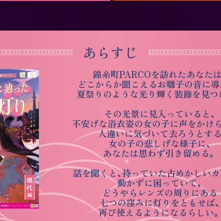
あらすじ
錦糸町PARCOを訪れたあなたは
どこからか聞こえるお囃子の音に導
夏祭りのような光り輝く装飾を見つ
その光景に見入っていると、
不安げな浴衣姿の女の子に声をかけ
人違いに気づいて去ろうとす
女の子の悲しげな様子に、
あなたは思わず引き留める。
話を聞くと、持っていた古めかしいカ
動かずに困っていて、
どうやらレンズの周りにある
七つの窪みに灯りをともせば、
再び使えるようになるらしい。