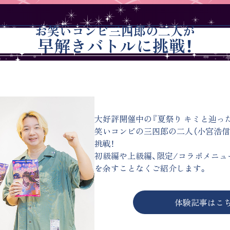
お笑いコンビ三四郎の二人が
早解きバトルに挑戦！
大好評開催中の『夏祭り キミと辿っ
笑いコンビの三四郎の二人（小宮浩信
挑戦！
初級編や上級編、限定/コラボメニュ
を余すことなくご紹介します。
体験記事はこ