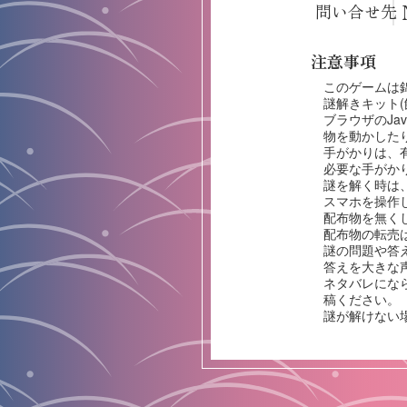
問い合せ先
注意事項
このゲームは
謎解きキット
ブラウザのJa
物を動かした
手がかりは、
必要な手がか
謎を解く時は
スマホを操作
配布物を無く
配布物の転売
謎の問題や答
答えを大きな
ネタバレにな
稿ください。
謎が解けない