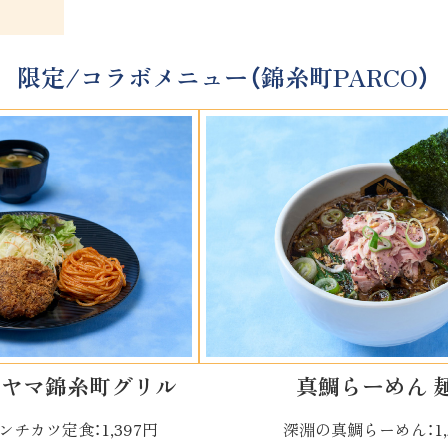
限定/コラボメニュー
（錦糸町PARCO）
タヤマ錦糸町グリル
真鯛らーめん 
チカツ定食：1,397円
深淵の真鯛らーめん：1,