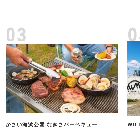
03
0
かさい海浜公園 なぎさバーベキュー
WIL