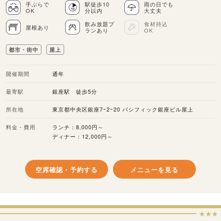
手ぶらで
駅徒歩10
雨の日でも
OK
分以内
大丈夫
飲み放題プ
食材持込
屋根あり
ランあり
OK
都市・街中
屋上
開催期間
通年
最寄駅
銀座駅 徒歩5分
所在地
東京都中央区銀座7ｰ2ｰ20 パシフィック銀座ビル屋上
料金・費用
ランチ：8,000円～
ディナー：12,000円～
空席確認・予約する
メニューを見る
★★★