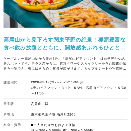
高尾山から見下ろす関東平野の絶景！種類豊富な
食べ飲み放題とともに、開放感あふれるひととき
を満喫。
ケーブルカー高尾山駅から徒歩1分、「高尾山ビアマウント」は自然豊かな絶
景スポットです。テラス席からは、東京タワーやスカイツリーを含む関東の風
景を一望でき、夜にはきらめく夜景が広がります。カップルシートや写真映え
するフォトスポットもあり、屋内席にはエアコンも完備。「食べ飲み放題90
分」は、アルコール4500円、ソフトドリンク3800円。（アルコールプランは
開催期間
2026/03/19(木)～2026/11/30(月)
120分5,000円もあり）。4大ビールメーカーのビールが飲み放題になるほか、
※春のビアマウント３/19～５/24、高尾山ビアマウント５/30
ノンアルコールカクテルも充実しています。夏にはフラダンスやタヒチダンス
などのイベントも開催され、賑やかな雰囲気のなかでお食事を味わえます。 ■
～11/30
暑さ対策 エアコン ミストシャワー グリーンウォール 大型扇風機 ■バーベキュ
ーのスタイル 手ぶらバーベキュー ■取り扱いビール アサヒ キリン サントリー
最寄駅
高尾山口駅
サッポロ オリオン ■ビールカクテル 2種 ■ノンアルコールカクテル 4種 ■ノン
アルコールビール 2種 ■予約受付 WEB予約あり 予約なしOK（当日席あり） ■
所在地
東京都八王子市 高尾町2205
座席数 500席（屋外席400） ※1組当たりの最大収容人数500人 ■雨天対応 屋
内に移動 ※室内席100席、屋根付き席180席、その他テント使用で30席 ■対応
料金・費用
■一人当たりのおおよそ価格
している支払方法 クレジットカード,電子マネー,現金
昼)4,500～5,000円 夜)4,500～5,000円