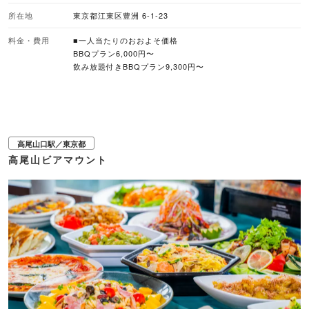
ができるのも魅力です。 同施設に併設しているカフェではジューシーなハンバ
ーガーやホットドッグ、チュロスなどの単品メニューも楽しめるので、BBQ以
所在地
東京都江東区豊洲 6-1-23
外にも気軽に立ち寄れます。 ■暑さ対策 冷暖房設備（TRAILER付きサイト）
■バーベキューのスタイル 手ぶらバーベキュー, 食材持ち込み可, ドリンク持ち
料金・費用
■一人当たりのおおよそ価格
込み可 ■予約受付 WEB予約あり 当日予約席あり（電話受付） ■座席数 サイト
BBQプラン6,000円〜
により異なる ※1組当たりの最大収容人数36人（シーサイドエリア パーティー
飲み放題付きBBQプラン9,300円〜
シェード3） ■雨天対応 テント・パーティーシェード使用し屋外で実施 ※悪天
候時の対応は公式サイト利用規約をご確認ください。 ■ペット同伴 可 ※詳細は
公式サイトでご確認ください
高尾山口駅／東京都
高尾山ビアマウント