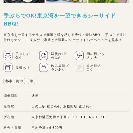
手ぶらでOK!東京湾を一望できるシーサイド
BBQ!
東京湾を一望するテラスで潮風と緑を感じる爽快・豪快BBQ！ 手ぶらで後片
付けもナシ！ ご友人やご家族と大満足のシーサイドバーベキューを是非！
手ぶらで
駅徒歩10
雨の日でも
OK
分以内
大丈夫
飲み放題プ
食材持込
屋根あり
ランあり
OK
都市・街中
海
開催期間
通年
最寄駅
日の出駅 徒歩4分、浜松町駅 徒歩9分
所在地
東京都港区海岸２丁目７-１０３ Hi-NODE 1F
料金・費用
平均予算：6,600円