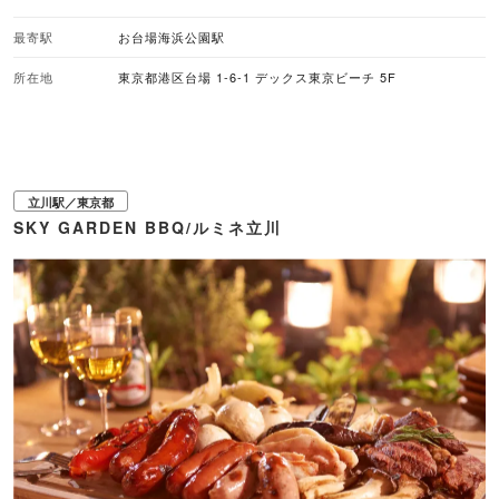
内なので、気温が高い日や雨の日でも快適に過ごせるのがうれしいポイント。
本場アメリカの最新電気BBQを採用しており、煙が少なく火起こしの手間もあ
最寄駅
お台場海浜公園駅
りません。店内は広々としており、夜景が見えるカウンター席も用意されてい
ます。料理は手軽なライトプランから、国産サーロイン付きのプレミアム、海
所在地
東京都港区台場 1-6-1 デックス東京ビーチ 5F
鮮付きのプランまで豊富。2日前までの予約でアニバーサリープレートも対応
しています。飲み物はアルコールとソフトドリンク共にセルフ制の飲み放題。
友人や家族の集まりはもちろん、大人数での貸切にも対応しているので、シー
ンに合わせて利用できます。 ■暑さ対策 エアコン完備 ■バーベキューのスタイ
ル 手ぶらバーベキュー ■予約受付 WEB予約あり 要事前予約 ※貸切等は要問合
せ ■座席数 最大80〜85名（着席時77名） ■雨天対応 全天候型・屋内施設
立川駅／東京都
SKY GARDEN BBQ/ルミネ立川