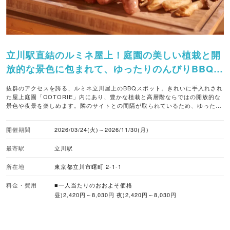
立川駅直結のルミネ屋上！庭園の美しい植栽と開
放的な景色に包まれて、ゆったりのんびりBBQを
楽しめる。
抜群のアクセスを誇る、ルミネ立川屋上のBBQスポット。きれいに手入れされ
た屋上庭園「COTORIE」内にあり、豊かな植栽と高層階ならではの開放的な
景色や夜景を楽しめます。隣のサイトとの間隔が取られているため、ゆったり
とくつろげるのが魅力です。 お肉や季節の野菜がセットになったリーズナブル
な「スタンダードセット」やキッズメニューも用意。「オールドリンク飲み放
開催期間
2026/03/24(火)～2026/11/30(月)
題（50種90分サイト利用料含1名様4,070円～）」のほか、ノンアルコールカ
クテルも充実しており、お酒を飲まない方も大満足のひとときを過ごせます。
最寄駅
立川駅
■暑さ対策 エアコン ※エレベーターホールのドリンクブース ■バーベキューの
スタイル 手ぶらバーベキュー ■取り扱いビール アサヒ ■ビールカクテル 3種
■ノンアルコールカクテル 8種 ■ノンアルコールビール 1種 ■予約受付 WEB予
所在地
東京都立川市曙町 2-1-1
約あり ■座席数 77席（屋外席77） ※1組当たりの最大収容人数77人 ※1サイト
7名様まで利用可 サイト数11サイト ■雨天対応 タープ・パラソルなど使用し
料金・費用
■一人当たりのおおよそ価格
屋外で実施 ※荒天時は営業中止 ■対応している支払方法 クレジットカード 二
昼)2,420円～8,030円 夜)2,420円～8,030円
次元コード 電子マネー 現金