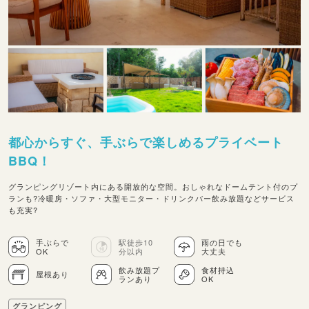
都心からすぐ、手ぶらで楽しめるプライベート
BBQ！
グランピングリゾート内にある開放的な空間。おしゃれなドームテント付のプ
ランも?冷暖房・ソファ・大型モニター・ドリンクバー飲み放題などサービス
も充実?
手ぶらで
駅徒歩10
雨の日でも
OK
分以内
大丈夫
飲み放題プ
食材持込
屋根あり
ランあり
OK
グランピング