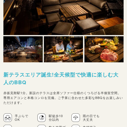
新テラスエリア誕生!全天候型で快適に楽しむ大
人のBBQ
赤坂見附駅1分。新設のテラスは全席ソファー仕様のくつろげる半個室空間。
専用エアコンと本格コンロを完備。ご予算に合わせた多彩なBBQをお楽しみい
ただけます。
手ぶらで
駅徒歩10
雨の日でも
OK
分以内
大丈夫