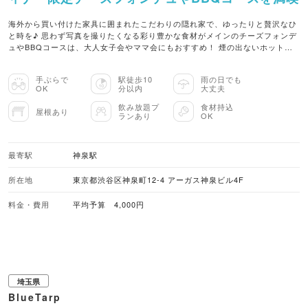
海外から買い付けた家具に囲まれたこだわりの隠れ家で、ゆったりと贅沢なひ
と時を♪ 思わず写真を撮りたくなる彩り豊かな食材がメインのチーズフォンデ
ュやBBQコースは、大人女子会やママ会にもおすすめ！ 煙の出ないホットプ
レートを使用しているので、匂いを気にせず室内でグランピング気分が楽しめ
ます。 豊富なカクテルは自分好みの味を作れるのも嬉しいポイント♪ 要予約で
手ぶらで
駅徒歩10
雨の日でも
バースデープレートのご用意や、貸切利用も可能です◎
OK
分以内
大丈夫
飲み放題プ
食材持込
屋根あり
ランあり
OK
最寄駅
神泉駅
所在地
東京都渋谷区神泉町12-4 アーガス神泉ビル4F
料金・費用
平均予算 4,000円
埼玉県
BlueTarp