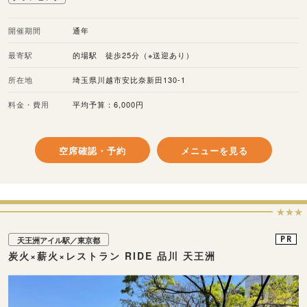
開催期間
通年
最寄駅
的場駅 徒歩25分（※送迎あり）
所在地
埼玉県川越市安比奈新田130-1
料金・費用
平均予算：6,000円
空席確認・予約
メニューを見る
★★★
PR
天王洲アイル駅／東京都
炭火×薪火×レストラン RIDE 品川 天王洲