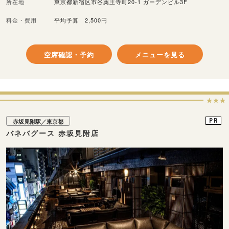
所在地
東京都新宿区市谷薬王寺町20-1 ガーデンビル3F
料金・費用
平均予算 2,500円
空席確認・予約
メニューを見る
★★★
PR
赤坂見附駅／東京都
バネバグース 赤坂見附店