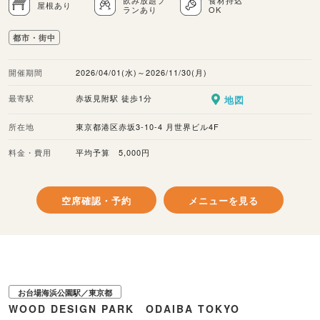
飲み放題プ
食材持込
屋根あり
ランあり
OK
都市・街中
開催期間
2026/04/01(水)～2026/11/30(月)
最寄駅
赤坂見附駅 徒歩1分
地図
所在地
東京都港区赤坂3-10-4 月世界ビル4F
料金・費用
平均予算 5,000円
空席確認・予約
メニューを見る
お台場海浜公園駅／東京都
WOOD DESIGN PARK ODAIBA TOKYO