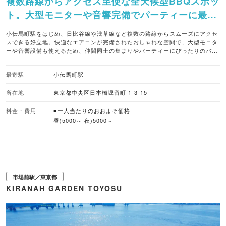
複数路線からアクセス至便な全天候型BBQスポッ
ト。大型モニターや音響完備でパーティーに最適
です。
小伝馬町駅をはじめ、日比谷線や浅草線など複数の路線からスムーズにアクセ
スできる好立地。快適なエアコンが完備されたおしゃれな空間で、大型モニタ
ーや音響設備も使えるため、仲間同士の集まりやパーティーにぴったりのバー
ベキュー場です。 手ぶらでの利用はもちろん、好みの食材やドリンクの持ち込
みも可能。スタッフが調理・サーブしてくれるスタイルも選べるため、ゆった
最寄駅
小伝馬町駅
りと食事に集中できます。こだわりの海鮮バーベキューを味わいながら、120
分制のアルコール＆ソフトドリンク飲み放題（2,000円～/一名）を満喫でき、
所在地
東京都中央区日本橋堀留町 1-3-15
別料金でワインやシャンパンを追加して少し贅沢な夜を演出するのもおすすめ
です。 ■暑さ対策 エアコン ■バーベキューのスタイル 手ぶらバーベキュー、
スタッフが調理・サーブするバーベキュー、食材持ち込み可、ドリンク持ち込
料金・費用
■一人当たりのおおよそ価格
み可 ■取り扱いビール アサヒ ■クラフトビール取り扱い ブラックタイドブリ
昼)5000～ 夜)5000～
ューイングなど、6種 ■予約受付 WEB予約あり ■座席数 30席（屋外席なし）
※1組当たりの最大収容人数50人 ※30名以上は立席となります。 ■雨天対応 天
候影響なく実施可能（全天候型） ■ペット同伴 可 ※屋内席で同伴 ■対応してい
る支払方法 クレジットカード、二次元コード、電子マネー
市場前駅／東京都
KIRANAH GARDEN TOYOSU