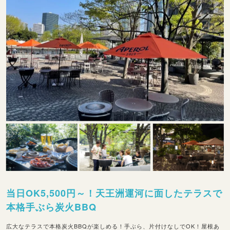
当日OK5,500円～！天王洲運河に面したテラスで
本格手ぶら炭火BBQ
広大なテラスで本格炭火BBQが楽しめる！手ぶら、片付けなしでOK！屋根あ