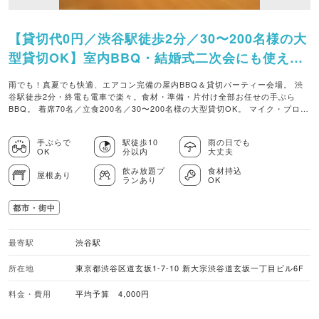
【貸切代0円／渋谷駅徒歩2分／30〜200名様の大
型貸切OK】室内BBQ・結婚式二次会にも使える
マルチスペース
雨でも！真夏でも快適、エアコン完備の屋内BBQ＆貸切パーティー会場。 渋
谷駅徒歩2分・終電も電車で楽々。食材・準備・片付け全部お任せの手ぶら
BBQ。 着席70名／立食200名／30〜200名様の大型貸切OK。 マイク・プロジ
ェクター・音響・カラオケ・横断幕すべて無料、強力換気で服・髪ににおい残
りなし。 結婚式二次会・歓送迎会・忘年会・キックオフ・同窓会・推し会まで
手ぶらで
駅徒歩10
雨の日でも
対応。
OK
分以内
大丈夫
飲み放題プ
食材持込
屋根あり
ランあり
OK
都市・街中
最寄駅
渋谷駅
所在地
東京都渋谷区道玄坂1-7-10 新大宗渋谷道玄坂一丁目ビル6F
料金・費用
平均予算 4,000円