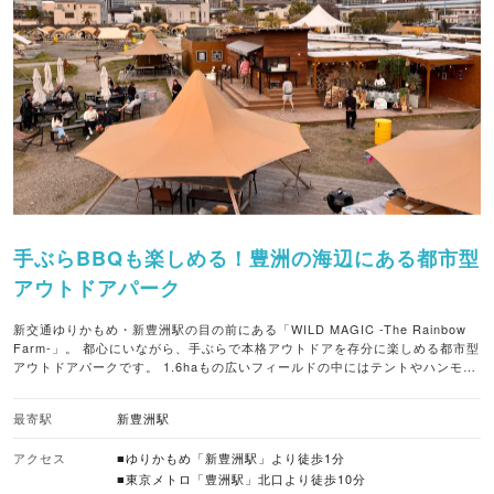
手ぶらBBQも楽しめる！豊洲の海辺にある都市型
アウトドアパーク
新交通ゆりかもめ・新豊洲駅の目の前にある「WILD MAGIC -The Rainbow
Farm-」。 都心にいながら、手ぶらで本格アウトドアを存分に楽しめる都市型
アウトドアパークです。 1.6haもの広いフィールドの中にはテントやハンモッ
クが設置され、アウトドアをより身近に感じ、都会の真ん中とは思えないよう
な非日常を体験することができます。 焚き火やプール、白砂など東京湾の海風
最寄駅
新豊洲駅
を感じられる「シーサイドエリア」、焚き火を囲んでキャンプ気分を楽しめる
「ファイヤーピットエリア」、白砂やプールがあるお子様連れに人気の「ビー
アクセス
■ゆりかもめ「新豊洲駅」より徒歩1分
チラグーンエリア」、少人数から利用可能でカップルにもおすすめの「ギャザ
リングエリア」など、最高のロケーションの中、お気に入りのスポットでBBQ
■東京メトロ「豊洲駅」北口より徒歩10分