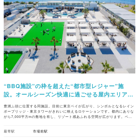
“BBQ施設”の枠を超えた“都市型レジャー”施
設。オールシーズン快適に過ごせる屋内エリア
と、開放的な屋外エリア、リゾート感あふれるプ
豊洲ふ頭に位置する同施設。目前に東京ベイが広がり、シンボルとなるレイン
ールエリアを備えています。
ボーブリッジ・東京タワーがきれいに映えるロケーションです。都内にありな
がら7,000平方mの敷地を有し、リゾート感あふれる空間が広がります。ペッ
ト大歓迎、一部のエリアを除き、ペットと飼い主様が一緒にBBQやアクティビ
ティを楽むことができます。屋根と四方をガラスに囲まれた屋内BBQエリアで
最寄駅
市場前駅
はオールシーズン快適に過ごすことができます。 都会の喧騒を忘れさせる非日
常の空間で、家族や友人と素敵なひとときを楽しんでみてはいかがでしょう