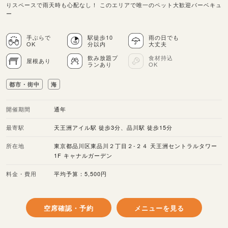
りスペースで雨天時も心配なし！ このエリアで唯一のペット大歓迎バーベキュ
ー
手ぶらで
駅徒歩10
雨の日でも
OK
分以内
大丈夫
飲み放題プ
食材持込
屋根あり
ランあり
OK
都市・街中
海
開催期間
通年
最寄駅
天王洲アイル駅 徒歩3分、品川駅 徒歩15分
所在地
東京都品川区東品川２丁目２-２４ 天王洲セントラルタワー
1F キャナルガーデン
料金・費用
平均予算：5,500円
空席確認・予約
メニューを見る