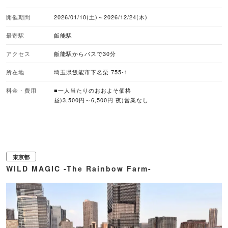
級BBQインストラクターが運営しており、本格的なアメリカンBBQを体験でき
るのが大きな特徴。「スカイデッキBBQ」などの手ぶらプランで、こだわりの
開催期間
2026/01/10(土)～2026/12/24(木)
味を気軽に堪能できます。 おしゃれな空間には、テラス席やカップルシートを
用意。エアコンや大型扇風機による暑さ対策に加え、秋冬期用のヒーター席も
最寄駅
飯能駅
完備しています。 ■注目メニュー ・スカイデッキBBQ（1人前 5,500円） ・
アルコール＆ソフトドリンク飲み放題 120分（1人 2,500円） ■暑さ対策 エア
コン、大型扇風機 ■バーベキューのスタイル 手ぶらバーベキュー ■取り扱いビ
アクセス
飯能駅からバスで30分
ール キリン ■クラフトビール取り扱い 1種 ■ノンアルコールビール 1種 ■予約
受付 WEB予約あり ■座席数 34席（屋外席26） ※1組当たりの最大収容人数34
所在地
埼玉県飯能市下名栗 755-1
人 ■雨天対応 屋外だが屋根があり実施可能 ■ペット同伴 可 ※屋外席で同伴 ■
対応している支払方法 クレジットカード、二次元コード、電子マネー、現金
料金・費用
■一人当たりのおおよそ価格
昼)3,500円～6,500円 夜)営業なし
東京都
WILD MAGIC -The Rainbow Farm-