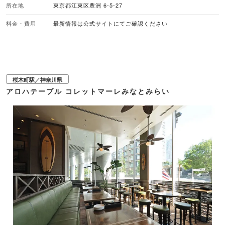
所在地
東京都江東区豊洲 6-5-27
か。 ■暑さ対策 冷暖房設備（屋内エリア） ■バーベキューのスタイル 手ぶら
バーベキュー, BBQ食材持ち込み可 ■予約受付 WEB予約あり、当日席あり
（要電話予約） ■座席数 BBQ施設700席 レストラン100席 ■雨天対応 荒天に
料金・費用
最新情報は公式サイトにてご確認ください
より営業中止の場合あり ※詳細は公式サイトにてご確認ください ■ペット同伴
可 ※一部エリアのみ
桜木町駅／神奈川県
アロハテーブル コレットマーレみなとみらい