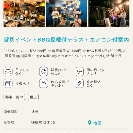
貸切イベントBBQ屋根付テラス＋エアコン付室内
2~50名ぐらい！持込900円/h~希望者飲放+800円/h･BBQ料理6品+3000円/人
(延長可)無制限可･2次会移動10秒カラオケ/プロジェクター/推し活/誕生日
手ぶらで
駅徒歩10
雨の日でも
OK
分以内
大丈夫
飲み放題プ
食材持込
屋根あり
ランあり
OK
都市・街中
屋上
開催期間
通年
最寄駅
曙橋駅 徒歩5分
地図