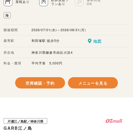
屋根あり
ランあり
OK
海
開催期間
2026/07/01(水)～2026/08/31(月)
最寄駅
和田塚駅 徒歩5分
地図
所在地
神奈川県鎌倉市由比ガ浜4
料金・費用
平均予算 5,000円
空席確認・予約
メニューを見る
片瀬江ノ島駅／神奈川県
GARB江ノ島