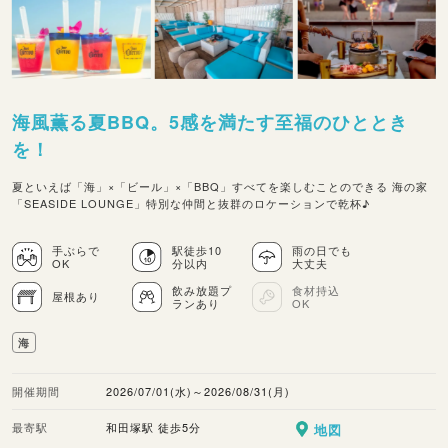
海風薫る夏BBQ。5感を満たす至福のひととき
を！
夏といえば「海」×「ビール」×「BBQ」すべてを楽しむことのできる 海の家
「SEASIDE LOUNGE」特別な仲間と抜群のロケーションで乾杯♪
手ぶらで
駅徒歩10
雨の日でも
OK
分以内
大丈夫
飲み放題プ
食材持込
屋根あり
ランあり
OK
海
開催期間
2026/07/01(水)～2026/08/31(月)
最寄駅
和田塚駅 徒歩5分
地図