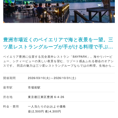
豊洲市場近くのベイエリアで海と夜景を一望。三
ツ星レストラングループが手がける料理で手ぶら
BBQを。
ベイエリア豊洲に位置する完全屋外レストラン「BAYPARK」。海やリバービ
ュー、シティービューの美しい夜景を望む、リゾート感あふれる都会のオアシ
スです。 同店の魅力は三ツ星レストラングループならではの料理。生地から手
作りするピッツァマリナーラや、人気No.1のフィッシュ＆チップスなど、本格
的なメニューを味わいながら手ぶらBBQを満喫できます。 テラス席やカップ
開催期間
2026/03/10(火)～2026/10/31(土)
ルシート、ゆったりくつろげるソファ席など、写真映えするおしゃれな空間を
完備。ペットの同伴も可能な開放的なロケーションで、心地よい海風を感じる
最寄駅
市場前駅
非日常の時間を過ごせます。 ■注目メニュー ・生地から手作りピッツァマリナ
ーラ ・スマッシュ ワカモレ＆サルサセット ・人気No.1フィッシュ＆チップス
■暑さ対策 ミストシャワー、大型扇風機 ■バーベキューのスタイル 手ぶらバー
所在地
東京都江東区豊洲 6-4-26
ベキュー ■取り扱いビール キリン、CORONA ■予約受付 WEB予約あり、予
約なしOK（当日席あり） ■座席数 200席（屋外席200） ※1組当たりの最大収
料金・費用
一人当たりのおおよそ価格
容人数100人 ■雨天対応 雨天中止 ■ペット同伴 可 ※屋外席で同伴 ■対応してい
昼)2,500円 夜)4,300円
る支払方法 クレジットカード、二次元コード、電子マネー、現金