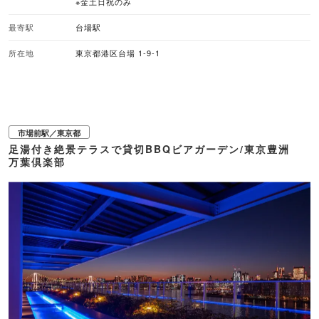
※金土日祝のみ
ェアするスタイルで迫力満点。お肉を心ゆくまで堪能したい方には、国産牛が
食べ放題になる1日10名限定のプランもおすすめです。都会の喧騒を離れ、潮
風とともに上質なグリル料理を味わってみてはいかがでしょうか。 ■注目メニ
最寄駅
台場駅
ュー ・リブアイやタンドリーチキンを気軽に味わう「ランチセット」：6,800
円（8月以外の土日祝のみランチタイム営業実施） ・国産牛やチーズタッカル
所在地
東京都港区台場 1-9-1
ビ風など多彩な「スタンダードセット」：8,800円 ・黒毛和牛やオマール海老
を味わう「プレミアムセット」：13,000円 ・約1kgの「ブラックアンガス ト
マホークプレート」：2名 17,000円 ・1日10名様限定！国産牛などの食べ放題
「ミートラバーセット」：14,000円 ※ランチ限定セット以外は、ソフトドリン
クのフリーフロー付き ※追加料金にてアルコール飲み放題利用可 ※写真は全て
2名様分 ■バーベキューのスタイル 手ぶらバーベキュー ■予約受付 WEB予約
市場前駅／東京都
あり
足湯付き絶景テラスで貸切BBQビアガーデン/東京豊洲
万葉倶楽部