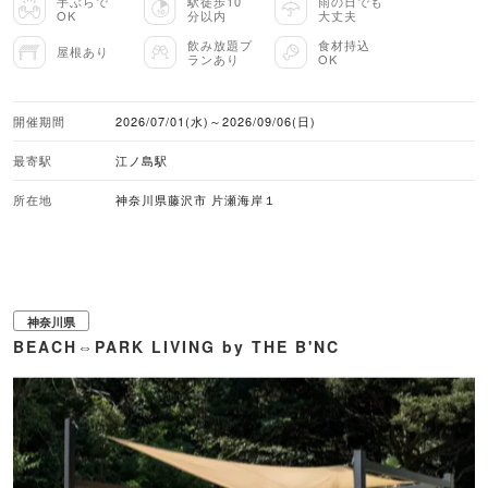
手ぶらで
駅徒歩10
雨の日でも
「プレミアムBBQ」、コスパの良い「HemingwayBBQ」など、全6種類のプ
OK
分以内
大丈夫
ランを用意しています。 BBQ・飲食を利用する場合は施設利用料が不要にな
るのもうれしいポイント。更衣室やシャワー、荷物預かりのほかプール利用の
飲み放題プ
食材持込
屋根あり
ランあり
OK
設定もあり、海辺のレジャーを快適に過ごせる設備が整っています。 ■注目メ
ニュー・プラン（1名料金） ・ハラミステーキBBQ（5,280円～） ・プレミア
ムBBQ（5,830円～） ・ステーキBBQ（4,730円） ・海鮮BBQ（4,730円～）
・HemingwayBBQ（4,290円～） ・オリーブ牛ステーキBBQ（8,250円～）
開催期間
2026/07/01(水)～2026/09/06(日)
■バーベキューのスタイル 手ぶらバーベキュー ■予約受付 WEB予約のみ ■利
用料 ＜海の家 施設利用料＞ 施設利用料 大人：2,000円/1名 中高生:1,500円/1
最寄駅
江ノ島駅
名 小学生以下：1000円/1名 ※BBQ、飲食をご利用の方は施設利用料がかかり
ません。 更衣室・シャワー・荷物預かり等、海の家施設を1日ご利用される場
所在地
神奈川県藤沢市 片瀬海岸１
合に施設利用料がかかります。 ＜施設利用料 + プール利用料＞ 大人：3,500
円/1名 中高生:3,000円/1名 小学生以下：2,300円/1名 ■アクセス 神奈川県藤
沢市片瀬海岸 東浜 海水浴場A-22
神奈川県
BEACH⇔PARK LIVING by THE B'NC