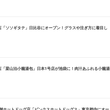
店「ソソギタテ」日比谷にオープン！グラスや注ぎ方に着目し
店「梁山泊小籠湯包」日本1号店が池袋に！肉汁あふれる小籠湯
老舗ホットドッグ店「ピンクスホットドッグス」東京都内にオー