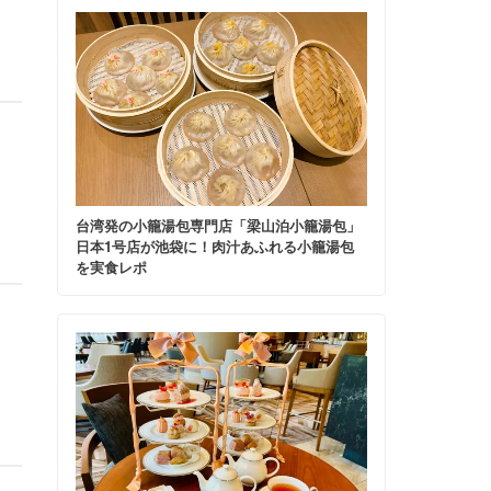
台湾発の小籠湯包専門店「梁山泊小籠湯包」
日本1号店が池袋に！肉汁あふれる小籠湯包
を実食レポ