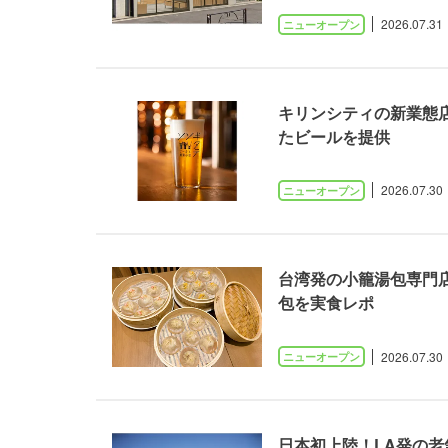
2026.07.31
キリンシティの新業態
たビールを提供
2026.07.30
台湾発の小籠湯包専門
包を実食レポ
2026.07.30
日本初上陸！LA発の