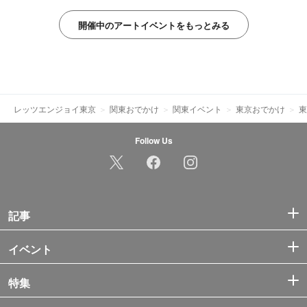
ができます。本記事ではステンドグラス、オブジェ、レリーフの
3タイプの作品に着目し、一度は見ておきたい都内のパブリック
開催中のアートイベントをもっとみる
アートをご紹介します。
レッツエンジョイ東京
関東おでかけ
関東イベント
東京おでかけ
東
Follow Us
記事
イベント
特集