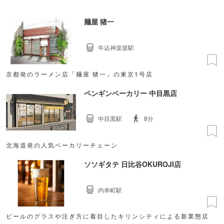
麺屋 猪一
牛込神楽坂駅
京都発のラーメン店「麺屋 猪一」の東京1号店
ペンギンベーカリー 中目黒店
中目黒駅
8分
北海道発の人気ベーカリーチェーン
ソソギタテ 日比谷OKUROJI店
内幸町駅
ビールのグラスや注ぎ方に着目したキリンシティによる新業態店