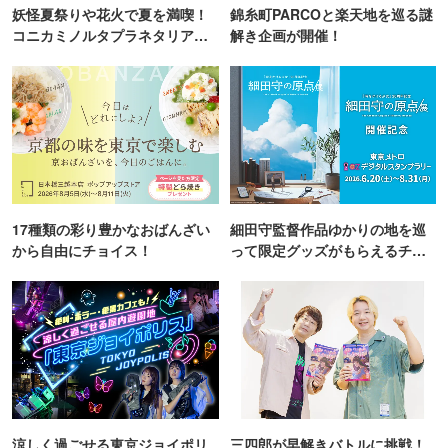
妖怪夏祭りや花火で夏を満喫！
錦糸町PARCOと楽天地を巡る謎
コニカミノルタプラネタリア
解き企画が開催！
TOKYO
17種類の彩り豊かなおばんざい
細田守監督作品ゆかりの地を巡
から自由にチョイス！
って限定グッズがもらえるチャ
ンス！
涼しく過ごせる東京ジョイポリ
三四郎が早解きバトルに挑戦！