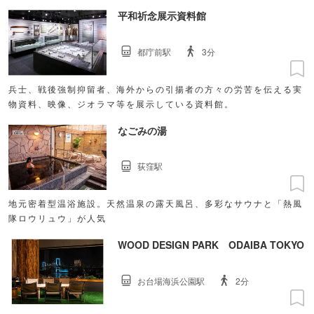
飲み放題付コース有/半個室有/貸切可！
平和祈念展示資料館
都庁前駅
3分
兵士、戦後強制抑留者、海外からの引揚者の方々の労苦を伝える実
物資料、映像、ジオラマ等を展示している資料館。
なごみの湯
荻窪駅
地元密着型温浴施設。天然温泉の露天風呂、多彩なサウナと「熱風
隊ロウリュウ」が人気
WOOD DESIGN PARK ODAIBA TOKYO
お台場海浜公園駅
2分