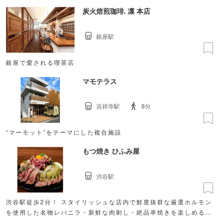
炭火焙煎珈琲. 凛 本店
銀座駅
銀座で愛される喫茶店
マモテラス
吉祥寺駅
8分
“マーモット”をテーマにした複合施設
もつ焼き ひふみ屋
渋谷駅
渋谷駅徒歩2分！ スタイリッシュな店内で鮮度抜群な厳選ホルモン
を使用した名物レバニラ・新鮮な肉刺し・絶品串焼きを楽しめる。