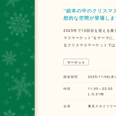
“絵本の中のクリスマ
想的な空間が登場しま
2025年で10回目を迎え
マスマーケット”をテーマに
るクリスマスマーケットでは
り、趣向を凝らしています。
場ドイツから直輸入したパス
マーケット
リスマスマーケットに訪れた
て」の生バウムクーヘンや、
開催期間
2025/11/06(木
本最大級の“巨大シュトーレ
で、シェフこだわりの食材と
時間
11:00～22:00
L.O.21時
たにしたお菓子の家も再登場
ア、焼き菓子やソーセージな
会場
東京スカイツリ