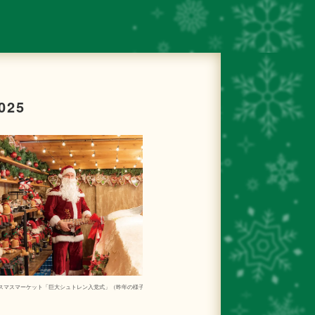
25
スマスマーケット「巨大シュトレン入党式」（昨年の様子）
クリスマスマーケット会場 「防風エリア