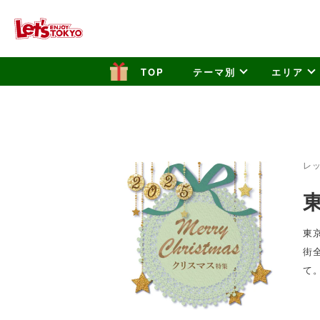
テーマ別
エリア
レ
東
街
て