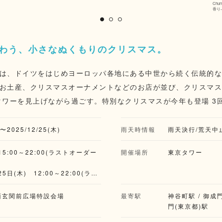
Ch
香り
わう、小さなぬくもりのクリスマス。
は、ドイツをはじめヨーロッパ各地にある中世から続く伝統的
お土産、クリスマスオーナメントなどのお店が並び、クリスマ
ぬくもり】をテーマに、手づくりの温かさが感じられる飲食店3
れるすべての人に「東京タワーに生まれる特別なクリスマス」をお届
)〜2025/12/25(木)
雨天時情報
雨天決行/荒天中
あたたかな料理とともにここだけの特別なクリスマスを楽しん
15:00～22:00(ラストオーダー
開催場所
東京タワー
25日(木) 12:00～22:00(ラス
)
面玄関前広場特設会場
最寄駅
神谷町駅 / 御成門
門(東京都)駅