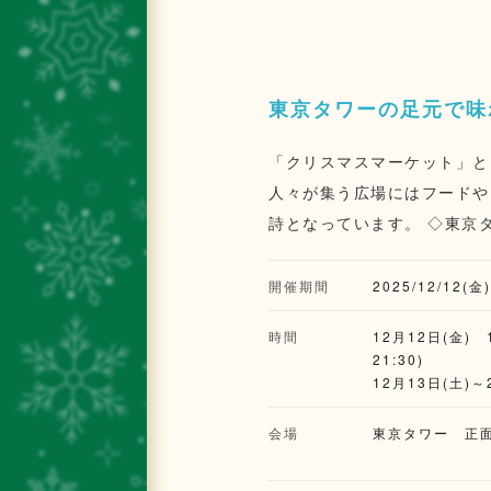
東京タワーの足元で味
「クリスマスマーケット」と
人々が集う広場にはフードや
詩となっています。 ◇東京タワーを見上げながら過ごす。特別なクリスマスが今年も登場 3回目の開催となる今年は【東
京タワーで味わう小さな冬の
イーツやあたたかな料理で、訪
開催期間
2025/12/12(金
ップされたタワーを背景に、
時間
12月12日(金) 
21:30)
12月13日(土)～
トオーダー21:30
会場
東京タワー 正