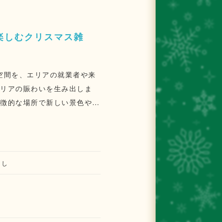
楽しむクリスマス雑
の公共空間を、エリアの就業者や来
エリアの賑わいを生み出しま
象徴的な場所で新しい景色や体
る冬の情景をお届けします。丸
る数少ない事例であり、日本や
京*1」と連携した取り組みで
なし