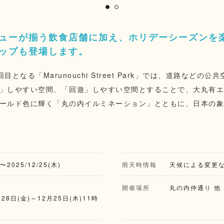
ューが揃う飲食店舗に加え、ホリデーシーズンを
ップも登場します。
目となる「Marunouchi Street Park」では、道路など
」しやすい空間、「回遊」しやすい空間とすることで、大丸有
ールド色に輝く「丸の内イルミネーション」とともに、日本の
度と国際競争力の向上を目指します。 今年度も「Bright Street」をコンセ
の風物詩としての定着を見据え、多くの人にとって思い出に残
皇居をつなぐ行幸通りでの実施は、公共空間を一体的に活用す
ォーカブルなまちづくり」に寄与する、「パーク・ストリート東
)〜2025/12/25(木)
雨天時情報
天候による変更
都が地域団体や地元区市等と連携して一体的に展開。
開催場所
丸の内仲通り 他
28日(金)～12月25日(木)11時
分