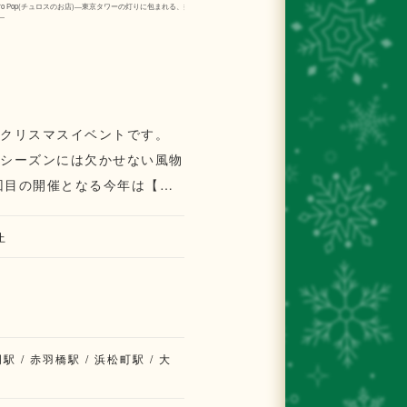
urro Pop(チュロスのお店)―東京タワーの灯りに包まれる、揚げたてチュロスの
Schnitzels＆Chicken(シュニッツ
―
お肉。冬に恋しくなるドイツ風コンフォ
なクリスマスイベントです。
スシーズンには欠かせない風物
店が集結。冬にぴったりのス
けします。 ライトア
止
でみてはいかがでしょうか。
駅 / 赤羽橋駅 / 浜松町駅 / 大