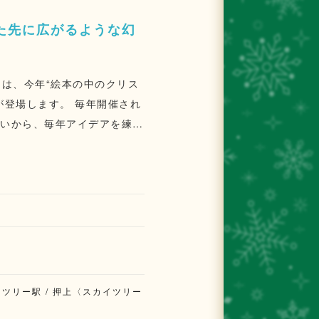
た先に広がるような幻
」は、今年“絵本の中のクリス
が登場します。 毎年開催され
思いから、毎年アイデアを練
木の小屋）が登場します。本
お出迎えし、まるでドイツのク
て、店内で「手作り・焼きた
日には、全長約4mを誇る日
組み上げて完成させた逸品
、カラーバリエーションを新
グリューワインやホットココ
ツリー駅 / 押上〈スカイツリー