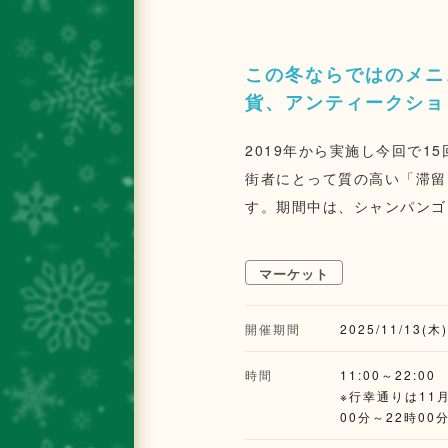
この冬ならではのメニ
貨、アンティークショ
2019年から実施し今回で15回
街者にとって質の高い「滞留
す。期間中は、シャンパンゴ
験価値を創出し、東京駅前に広がる通りの認知
プトに、引き続き丸の内の冬
マーケット
の内仲通りに加え、東京駅と
東京を象徴する場所での「ウ
開催期間
2025/11/13(木
す。 （*1）車から人中心のまちづくりを推進するため、道路空間等を活用し、人が歩いて楽しむまちの創出を促進する取
り組み。2020年より東京
時間
11:00～22:00
※行幸通りは11月
00分～22時00