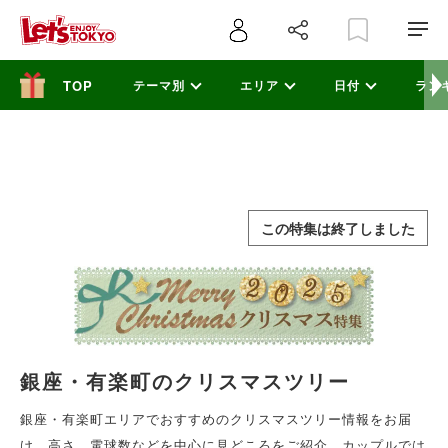
テーマ別
エリア
日付
ラン
この特集は終了しました
銀座・有楽町のクリスマスツリー
銀座・有楽町エリアでおすすめのクリスマスツリー情報をお届
け。高さ、電球数などを中心に見どころをご紹介。カップルでは