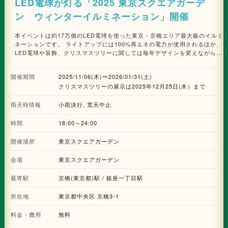
LED電球が灯る「2025 東京スクエアガーデ
ン ウィンターイルミネーション」開催
本イベントは約17万個のLED電球を使った東京・京橋エリア最大級のイルミ
ネーションです。 ライトアップには100%再エネの電力が使用されるほか、
LED電球や装飾、クリスマスツリーに関しては毎年デザインを変えながら、
再利用を繰り返すことで環境負荷を低減したサステナブルなイベントを目指
しています。 2022年よりアーティストとのコラボレーションによる「アー
開催期間
2025/11/06(木)〜2026/01/31(土)
ティストコラボツリー」を制作しています。4回目となる今年のクリスマス
クリスマスツリーの展示は2025年12月25日(木）まで
ツリーは、「When Silence Becomes Light 光とつなぐ、透明のとき」と
題し、写真家・国分真央氏がフォトアクリルという素材を用いて制作した写
雨天時情報
真オーナメントがクリスマスツリーを彩ります。フォトアクリルによって封
小雨決行, 荒天中止
じ込められた写真たちは、光や時間の移ろい・見る角度によって表情を変
え、その都度新たな印象を与えてくれます。 クリスマスツリーに飾られる
時間
18:00～24:00
オーナメントは、展示後期間終了後には事前申込した方にプレゼントされる
予定です。来街者が自宅で気軽にアート作品を楽しめる機会を創出するとと
開催場所
東京スクエアガーデン
もに、廃棄を生まないサステナブルなクリスマスツリーを目指しています。
また、11月6日(木)17:45～の点灯式では、イルミネーションの点灯式や地
会場
東京スクエアガーデン
域のコーラスグループによるクリスマスコンサートが実施される予定です。
最寄駅
京橋(東京都)駅 / 銀座一丁目駅
所在地
東京都中央区 京橋3-1
料金・費用
無料