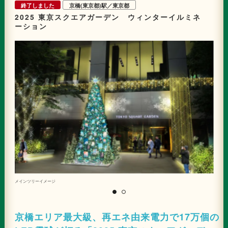
終了しました
京橋(東京都)駅／東京都
2025 東京スクエアガーデン ウィンターイルミネ
ーション
メインツリーイメージ
昨
京橋エリア最大級、再エネ由来電力で17万個の