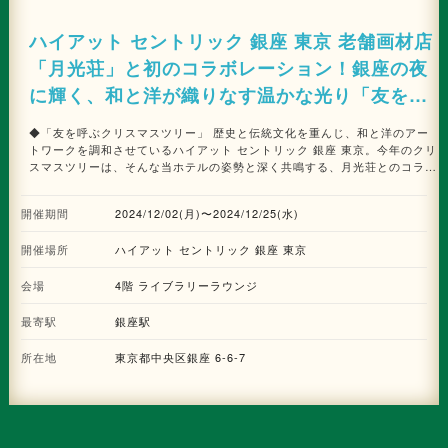
ハイアット セントリック 銀座 東京 老舗画材店
「月光荘」と初のコラボレーション！銀座の夜
に輝く、和と洋が織りなす温かな光り「友を呼
ぶクリスマスツリー」
◆「友を呼ぶクリスマスツリー」 歴史と伝統文化を重んじ、和と洋のアー
トワークを調和させているハイアット セントリック 銀座 東京。今年のクリ
スマスツリーは、そんな当ホテルの姿勢と深く共鳴する、月光荘とのコラボ
レーションにより誕生しました。ホテルの4つのデザインコンセプトである
「メディア」・「ファッション」・「ランドスケープ」・「エンターテイン
開催期間
2024/12/02(月)〜2024/12/25(水)
メント」のエッセンスを落とし込んだ今回のツリー。ツリーの足元に飾られ
た、損紙（新聞印刷の過程で生じる使用できなくなった紙）でラッピングし
開催場所
ハイアット セントリック 銀座 東京
たプレゼントボックス（メディア）と、銀座の老舗洋服店「壹番館洋服店」
にて不要になった生地の端材を使用したガーランド（ファッション）
会場
は、“捨てられるはずだったもの”をアップサイクルして制作された味わいの
4階 ライブラリーラウンジ
あるオブジェです。 また、日本の伝統工芸や遊びを取り入れた紙風船のオ
ーナメント（エンターテインメント）は、画材店である月光荘の“自己表現
最寄駅
銀座駅
を後押ししたい”という想いから、ゲストが自由に絵の具で絵付けできるよ
うにされました。ツリーを見上げると月光荘のトレードマークである「友を
所在地
東京都中央区銀座 6-6-7
呼ぶホルン」がクリスマスツリーのトップスターとしてツリーを華やかに飾
ります（ランドスケープ）。ホルンの音のもとに多くの仲間が集まるように
との願いが込められたこの「友を呼ぶホルン」にちなんだ今回の「友を呼ぶ
クリスマスツリー」。まさにこのツリーの下に集まる仲間たちが色や音を通
じて出会い、交流し、それぞれの個性を反映した作品が集まることにより