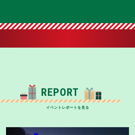
徐々に完成されていきます。 ツリーは12月2日（月）から25日（水）まで
の期間、ライブラリーラウンジに登場します。その他、ショーケースやラウ
ンジ内も月光荘の歴史やエピソード、アートやアイテムで多数装飾。カラフ
ルに絵付けされた紙風船から漏れる、儚い光に包まれた温かみ溢れる空間
で、クリスマスの特別なひとときを過ごしてみてはいかがでしょうか。 ◆
ポップアップスペース 今回のコラボレーションツリーの展示を記念し、ゲ
ストが自由に絵の具で紙風船に絵付けができる、アトリエ風ポップアップス
ペースが登場。ポップアップスペースには、月光荘のオリジナル製品や絵の
具工場などの映像を額装した作品がディスプレイされ、さらに来場者が描い
た作品も展示されていくライブ感のある空間に。色と音の感動の輪を広げる
月光荘と、銀座の街をアートで体現するハイアット セントリック 銀座 東京
ならではのコラボレーションです。また、アトリエゾーンには、「友を呼ぶ
クリスマスツリー」のメインオーナメントである紙風船やパレットカードな
どに自由に絵付けし、ご自身でツリーに飾り付けられるスペースをご用意。
月光荘オリジナルの画材を使い、ツリーを完成させていく過程を楽しむこと
ができます。
REPORT
イベントレポートを見る