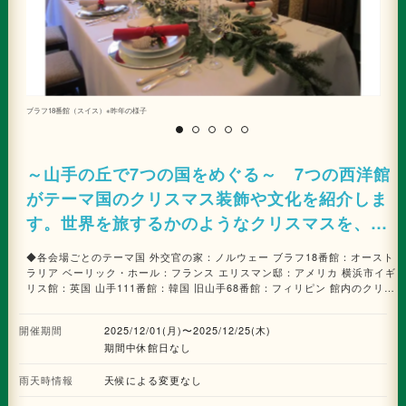
ブラフ18番館（スイス）※昨年の様子
ヘ
～山手の丘で7つの国をめぐる～ 7つの西洋館
がテーマ国のクリスマス装飾や文化を紹介しま
す。世界を旅するかのようなクリスマスを、山
手西洋館でお楽しみください。
◆各会場ごとのテーマ国 外交官の家：ノルウェー ブラフ18番館：オースト
ラリア ベーリック・ホール：フランス エリスマン邸：アメリカ 横浜市イギ
リス館：英国 山手111番館：韓国 旧山手68番館：フィリピン 館内のクリス
マス装飾のほかに、リース作りなどのワークショップやコンサート、期間限
定品の販売もあります。 12/20(土)日没～19:00に山手イタリア山庭園でキ
開催期間
2025/12/01(月)〜2025/12/25(木)
ャンドルガーデンを開催します。※雨天の場合は翌日
期間中休館日なし
雨天時情報
天候による変更なし