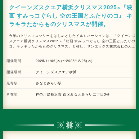
クイーンズスクエア横浜クリスマス2025×『映
画 すみっコぐらし 空の王国とふたりのコ』 キ
ラキラたからものクリスマスが開催。
今年のクリスマスツリーをはじめとしたイルミネーションは、「クイーンズ
スクエア横浜クリスマス2025 ×『映画 すみっコぐらし 空の王国とふたりの
コ』キラキラたからものクリスマス」と称し、サンエックス株式会社の人気
キャラクター「すみっコぐらし」とコラボレーションした、やさしくてあた
たかい世界観のある空間で、訪れた皆様をお迎えいたします。さらに、ツリ
開催期間
2025/11/06(木)〜2025/12/25(木)
ーをはじめ各所のデザインは、2025年10月31日(金)公開の『映画 すみっコ
ぐらし 空の王国とふたりのコ』とコラボレーション。“きらきらと輝く、心
開催場所
クイーンズスクエア横浜
に残るあなただけの宝物”になるよう、メッセージを込めた演出をお届けし
ます。 ―「ふたりなら、みんなと一緒なら。」― 仲間と過ごす時間が、き
最寄駅
っと宝物になる。そんな心ときめくクリスマスを、クイーンズスクエア横浜
みなとみらい駅
で楽しんでみてはいかがでしょうか。 また、11月6日(木)にはクイーンズス
クエア横浜クリスマス2025×『映画 すみっコぐらし 空の王国とふたりの
所在地
神奈川県横浜市 西区みなとみらい二丁目3番
コ』 キラキラたからものクリスマスのクリスマスツリーである、「キラキ
ラたからものクリスマスツリー」の点灯式も予定されています。 ■キラキラ
たからものクリスマスツリー 概要 2025年10月31日(金)公開の『映画 すみ
っコぐらし 空の王国とふたりのコ』とコラボレーションし、映画の世界観
を表現した「クイーンズスクエア横浜2025年クリスマス」限定のスペシャ
ルデザインが登場します。 シリーズ史上もっとも【あげあげ】な冒険を描
いた本作の世界観をもとに、すみっコたちはもちろん、「おうじ」や「おつ
きのコ」、空の王国をイメージしたモチーフが、ツリーやすみっこ(各所)に