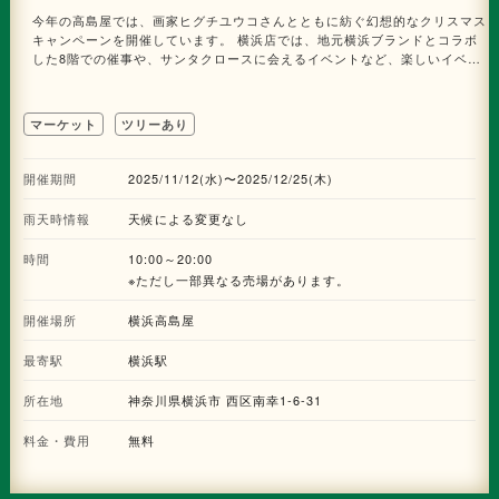
ト ツリー前には2025年10月31日(金)公開の『映画 すみっコぐらし 空の王
今年の高島屋では、画家ヒグチユウコさんとともに紡ぐ幻想的なクリスマス
国とふたりのコ』の世界観を凝縮したフォトスポットが登場。「おうじ」や
キャンペーンを開催しています。 横浜店では、地元横浜ブランドとコラボ
「おつきのコ」、そしてすみっコたちと一緒に、ここでしか撮れない特別な
した8階での催事や、サンタクロースに会えるイベントなど、楽しいイベン
1枚を楽しめます。 また、ツリーの足元には、踏むと光と音が反応するステ
トが盛り沢山で皆様をお迎えします。
ップライトを設置。中央部分を踏むと、色とりどりの光が様々なパターンで
変化し、音が鳴る仕掛けで、まるで映画の世界に入り込んだような体験を楽
マーケット
ツリーあり
しめます。 (4)スタンプラリーをまわって「すみっコぐらしクリスマスカー
ド」を完成させよう！すみっコぐらし重ねおしスタンプラリー 連携イベン
トとして、12月12日(金)～12月18日(木)の期間、『映画 すみっコぐらし 空
開催期間
2025/11/12(水)〜2025/12/25(木)
の王国とふたりのコ』オリジナルスタンプラリーを実施します。館内を巡り
ながら楽しめる参加型企画で、映画の世界観をより一層体感できます。 さ
雨天時情報
天候による変更なし
らに、12月12日(金)～12月14日(日)の3日間は、スタンプラリーを完成させ
た方に、『映画 すみっコぐらし 空の王国とふたりのコ』とコラボしたオリ
時間
10:00～20:00
ジナルグッズのプレゼント予定。 その他 館内各所のイルミネーションも、
※ただし一部異なる売場があります。
『映画 すみっコぐらし 空の王国とふたりのコ』とコラボレーション。 空の
王国をイメージした装飾や、すみっコたちのモチーフがちりばめられ、館内
開催場所
横浜高島屋
の“すみっこ”にも物語のきらめきが広がります。 ・場所：クイーンズスクエ
ア横浜 各所 ・イルミネーション点灯期間：2025年11月6日(木)～2026年2
月28日(土) ・イルミネーション点灯時間：16:00～24:00 ※場所により一
最寄駅
横浜駅
部異なる場合がございます。 ※ツリー及びキャラクターがデザインされた装
飾は2025年12月25日(木)までの展開予定。 キャラクターを除いた一部イル
所在地
神奈川県横浜市 西区南幸1-6-31
ミネーション(クイーンズパーク一部・けやき通り側植栽)は2026年2月28日
(土)までの展開を予定しています。 ※記載内容は予告なく変更する場合がご
料金・費用
無料
ざいます。 ※画像はいずれもイメージです。 (C)2025 SAN-X CO., LTD.
ALL RIGHTS RESERVED. (C)2025 日本すみっコぐらし協会映画部