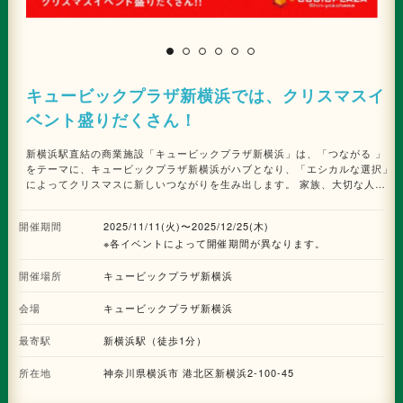
は
キュービックプラザ新横浜では、クリスマスイ
ベント盛りだくさん！
新横浜駅直結の商業施設「キュービックプラザ新横浜」は、「つながる 」
をテーマに、キュービックプラザ新横浜がハブとなり、「エシカルな選択」
によってクリスマスに新しいつながりを生み出します。 家族、大切な人、
自分自身への温かい想いがつながるクリスマスを過ごしてみてはいかがでし
ょうか。 ■はじめてのお買いもの大作戦！！～サンタに仮装してクリスマス
開催期間
2025/11/11(火)〜2025/12/25(木)
のお買いものをしよう！～ キュービックプラザ新横浜のオリジナル通貨を
※各イベントによって開催期間が異なります。
使って、お子さまがお買いものを体験できるイベントです。お買いものガイ
ドマップに記載された対象ショップと商品の中から、オリジナル通貨7,000
開催場所
キューを自由に使って買い物できます。購入した商品はもれなくプレゼン
キュービックプラザ新横浜
ト！ また、保護者の皆様も楽しめるように有効期限当日限りの100円分クー
ポンもプレゼントします。ぜひ家族でのお買い物を楽しんでみてはいかがで
会場
キュービックプラザ新横浜
しょうか。 ※1キュー＝1円ではありません。オリジナル通貨は現金に換える
ことはできません。 日時：2025年12月13日（土）、14日（日） 各日
最寄駅
新横浜駅（徒歩1分）
11:00～17:00（最終受付16:30） ※定員に達し次第、受付終了（各日
先着100名様） ※お買いものは、17:00まで。 受付場所：10階アトリ
所在地
神奈川県横浜市 港北区新横浜2-100-45
ウム 対象者 ：3歳～小学生以下のお子さま 参加条件：12月8日（月）から
当日までの館内お買上げ税込2,000円以上（合算可）レシート1枚につき、