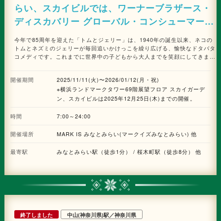
らい、スカイビルでは、ワーナーブラザース・
ディスカバリー グローバル・コンシューマープ
ロダクツとのパートナーシップのもと、今年85
今年で85周年を迎えた「トムとジェリー」は、1940年の誕生以来、ネコの
周年を迎えた「トムとジェリー」とともに、ク
トムとネズミのジェリーが毎回追いかけっこを繰り広げる、愉快なドタバタ
コメディです。これまでに世界中の子どもから大人までを笑顔にしてきまし
リスマスからニューイヤーシーズンを盛り上げ
た。「トムとジェリー」85周年のフィナーレに横浜みなとみらいにやってき
るホリデーイベント「YOKOHAMA
たふたりとともに、みなとみらい地区の横浜ランドマークタワー、MARK
開催期間
2025/11/11(火)〜2026/01/12(月・祝)
IS みなとみらい、スカイビルを舞台に、煌びやかで、楽しく愉快、そして
MINATOMIRAI WINTER HOLIDAY
※横浜ランドマークタワー69階展望フロア スカイガーデ
笑顔になれるウィンターホリデーを届けます。 ランドマークプラザ 1階 サ
カタのタネ ガーデンスクエアに登場するのは、「Tom and Jerry MUSIC
ン、スカイビルは2025年12月25日(木)までの開催。
2025−2026 -トムとジェリー となりには、キ
TREE」。ツリーのふもとの巨大なピアノからは、トムの得意なピアノ演奏
ミがいる。-」が開催されます。
によるホリデーミュージックが奏でられ、空間全体を包みます。MARK IS
時間
7:00～24:00
みなとみらい 1階 グランドガレリアには、巨大なチーズとたくさんのプレ
ゼントボックスから成る巨大なバルーンオブジェ「Tom and Jerry
開催場所
MARK IS みなとみらい(マークイズみなとみらい) 他
CHEESE GIFT」が現れます。また、スカイビル10階中央広場には、トムと
ジェリーが仲間たちとクリスマスケーキを準備するワンシーンをイメージし
最寄駅
みなとみらい駅（徒歩1分） / 桜木町駅（徒歩8分） 他
た大きなホールケーキ風のツリー「Tom and Jerry CHRISTMAS PARTY」
も登場します。さらに、横浜ランドマークタワー 69階展望フロア スカイガ
ーデンでは、「トムとジェリー」の85年にわたる歴史を、世界観を培ってき
たサウンドミュージック、キャラクター、USA文化、ストーリー、クラシッ
クコメディーの5つの要素を通して振り返ることが出来る特別展示が実施さ
れます。85周年を記念したプレミアムフォトスポットや、スケッチの複製原
画展示など、写真が撮りたくなるスポットが盛りだくさんです。 また期間
終了しました
中山(神奈川県)駅／神奈川県
中には、人気商品や限定商品を販売する期間限定POP UP STOREのオープ