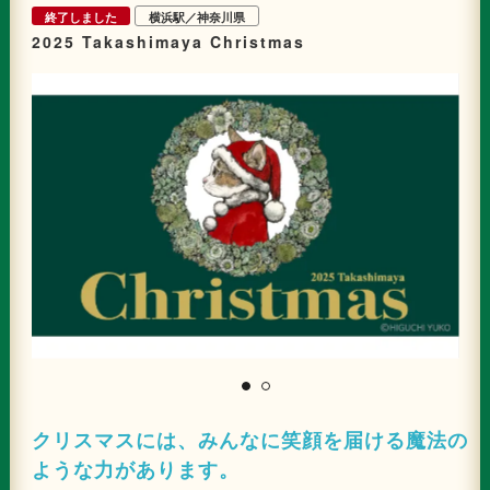
散りばめられ、訪れた皆様を物語の世界へと誘います。 さらに、定時には
終了しました
横浜駅／神奈川県
恒例の「音と光のショータイム」を開催。 音楽は、『映画 すみっコぐらし
2025 Takashimaya Christmas
空の王国とふたりのコ』の主題歌、木村カエラさんの「君の傘」が響き渡
り、幻想的なひとときを演出します。 ・場所：クイーンズスクエア横浜 2
階 クイーンモール(パシフィコ横浜側) ・イルミネーション点灯期間：
2025年11月6日(木)～12月25日(木) ・イルミネーション点灯時間：11:00～
23:00 ※11月6日(木)は点灯式後から点灯予定 ・ショータイム：1日6回、
約5分間(16:00／17:00／18:00／19:00／20:00／21:00) ・楽曲：木村カエ
ラ「君の傘」(ELA／Victor Entertainment) ・ツリーの規模：高さ 約
7m70cm ■キラキラたからものクリスマスツリー 点灯式概要 ・イベント
名：キラキラたからものクリスマスツリー 点灯式 ・開催日時：2025年11
月6日(木) 17:00～18:00(予定) ・開催場所：クイーンズスクエア横浜クイ
ーンモール2階(パシフィコ横浜側) ・アクセス：横浜高速鉄道みなとみらい
線「みなとみらい駅」直結 JR・地下鉄「桜木町」駅 徒歩8分(動く歩道を
利用) ・スペシャルゲスト：とんかつ、しろくま ・主催：クイーンズスクエ
ア横浜イベント実行委員会 ※点灯式の観覧には「観覧チケット」が必要で
す。 チケットは当日14:30より、クリスマスツリー付近(2階クイーンモール
パシフィコ横浜側)で先着順に配布し、なくなり次第終了となります。 な
お、14:00よりチケット配布待機エリアを開放いたします。配布開始前の付
近での整列等はご遠慮ください。 ※入場時はチケット記載の番号順にご案内
します。 ※チケットをお持ちでない場合は観覧できません。 ※当日はキャラ
クターとの触れ合いやグリーティングの予定はありません。 ※内容はあくま
で公表時点の予定であり、今後変更・追加・中止等がなされる場合がありま
す。 ■キラキラたからものクリスマス 注目ポイント (1)『映画 すみっコぐ
クリスマスには、みんなに笑顔を届ける魔法の
らし 空の王国とふたりのコ』とのコラボレーション (2)『映画 すみっコぐ
ような力があります。
らし 空の王国とふたりのコ』の主題歌 木村カエラさんの書下ろし楽曲「君
の傘」とのコラボレーション (3)オリジナルフォトスポット＆ステップライ