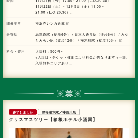
時間
11月21日（金）17:00～21:00（L.O.20:30）
企画や、サンタの街・フィンランド公認の“本物のサンタ”との記念撮影な
11月22日（土）～12月5日（金）11:00～
ど、クリスマスの「時間」をよりロマンチックで思い出深いものになる特別
21:00（L.O.20:30）
な体験ができます。 注目はパワーアップした会場装飾。過去最大約12mの
12月6日（土）～12月25日（木）11:00～
本物のモミの木を使用した巨大クリスマスツリーは約2万球超のLEDで星を
開催場所
横浜赤レンガ倉庫 他
22:00（L.O.21:30）
ちりばめたような煌びやかさを放ち、週替わりのイルミネーションや各種コ
※エリア・コンテンツにより開催日時が異なります
ラボの特別イルミネーションなどの15分ごとに登場する光の演出は、訪れる
最寄駅
馬車道駅（徒歩6分） / 日本大通り駅（徒歩6分） / みな
たびに異なる表情を楽しめます。また、今年は河森正治監督最新作の劇場長
とみらい駅（徒歩12分） / 桜木町駅（徒歩15分） 他
編アニメーション『迷宮のしおり』やアウトドアブランド『コールマン』と
コラボした特別コンテンツも用意しています。 さらに、昨年も好評を博し
料金・費用
入場料：500円～
た完全個室のプレミアムラウンジが今年も登場。 イベントコンセプト
※入場日・チケット種別により料金が異なります ※一部、
「Time」をもとにお食事の時間も記憶に残るひとときにしてほしいという
思いから、プレミアム食材を使用した特別コースを楽しむことができます。
入場無料エリアあり
その他にも、メイン会場内にはトナカイや雪だるまをモチーフにしたスイー
※詳細は特設サイトにてご確認ください
ツや本場ドイツの郷土料理「シュニッツェル」、寒くなるこれからの季節に
ぴったりなホットココアなど、豊富なグルメが登場。さらに、サンタをモチ
ーフにした人形やクリスマスリース作りのワークショップなど、クリスマス
を堪能できるグッズも楽しめます。 そして、今年はイベント開催以来初、
横浜赤レンガ倉庫に近接する「新港中央広場」に、横浜の街全体をイルミネ
ーションで彩るイベント『ヨルノヨ 2025』とコラボした、クリスマスマー
ケットの新エリア「Christmas Gate」が登場!メイン会場とは異なる趣を感
じられる空間を演出します。 110年を超える歴史と伝統を誇る横浜赤レンガ
終了しました
箱根湯本駅／神奈川県
倉庫で、非日常的な“思い出に残る”クリスマスのひとときを過ごしてみては
クリスマスツリー【箱根ホテル小涌園】
いかがでしょうか。