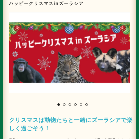
ンや、各対象施設の一部店舗ではコラボレーションアイテムや限定フードの
ハッピークリスマスinズーラシア
販売も今後予定されています。 笑顔あふれる冬のひとときを、トムとジェ
リーと一緒に楽しんでみてはいかがでしょうか。 ＜各施設での展開＞ 【ツ
リー・装飾情報】 ■ランドマークプラザ「Tom and Jerry MUSIC TREE」
トムの得意なピアノ演奏による音楽が空間を彩る、煌びやかなメインツリー
ランドマークプラザ 1階 サカタのタネ ガーデンスクエアに登場するのは、
「Tom and Jerry MUSIC TREE」。ツリーを支える巨大なピアノからは、
トムの得意なピアノ演奏によるホリデーミュージックが奏でられ、空間全体
を包みます。煌びやかなツリーと共に、ホリデーシーズンを祝う音楽の世界
も楽しめます。 【場 所】ランドマークプラザ 1階「サカタのタネ ガーデン
スクエア」 ※12月26日(金)より装飾が変わります。 ■MARK IS みなとみら
い「Tom and Jerry CHEESE GIFT」 巨大なチーズのプレゼントが登場?!
たくさんのホリデーギフトが大集合したオブジェ MARK IS みなとみらい 1
階 グランドガレリアには、ホリデーギフトが大集合した、高さ約3.5mの巨
大バルーンオブジェ「Tom and Jerry CHEESE GIFT」が登場します。ジ
ェリーの大好物である巨大なチーズと、風船のように大きく膨らんだトムと
ジェリーのバルーンなど、遊び心感じる愉快な空間が来場者を迎えます。
【場 所】MARK IS みなとみらい 1階「グランドガレリア」 ※12月26日(金)
より装飾が変わります。 ■スカイビル「Tom and Jerry CHRISTMAS
ア
PARTY」 トムとジェリーとの楽しいウィンターパーティー準備をイメージ
したケーキのツリー スカイビルには、トムとジェリーが仲間たちとクリス
マスケーキを準備するワンシーンをイメージした大きなホールケーキ風のツ
リー「Tom and Jerry CHRISTMAS PARTY」が登場します。仲間たちとの
クリスマスは動物たちと一緒にズーラシアで楽
賑やかな時間と、パーティーのわくわくした気持ちが感じられるツリーが楽
しく過ごそう！
しめます。 【場 所】スカイビル 10階 中央広場 ※12月25日(木)までの展示
となります。 【横浜ランドマークタワー69階展望フロア スカイガーデン 特