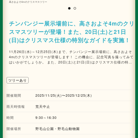
日までの館内お買上げ税込2,000円以上（合算可）のレシート1枚につき1名
高さおよそ4ｍのクリスマスツリー
ク
様が参加できます。 なお、TOKAI STATION POINT会員は、会
員証の提示で、11月12日（水）から当日までの館内お買い上げ税込1,500円
以上（合算可）のレシート1枚につき1名様参加できます。 ※ビッ
チンパンジー展示場前に、高さおよそ4mのクリ
クカメラでのお買上げレシートは対象外です。 ■サンタクロースグリーティ
ング キュービックプラザ新横浜にサンタクロースがやってくる！館内だけ
スマスツリーが登場！また、20日(土)と21日
でなく、お店の中にも遊びに行きます！ 開催日時：2025年12月20日
（土）、21日（日） 各日①11:30～、②14:00～、③16:00～（各回60分
(日)はクリスマス仕様の特別なガイドを実施！
程度） 場所：館内各所 ■装飾 間伐材や廃盤のリボンなどを使用したSDGs
に配慮した地球の未来に“つながる”装飾を展開します。 今年は新たに「キュ
11月26日(水)～12月25日(木)まで、チンパンジー展示場前に、高さおよそ
ービックプラザ新横浜イルミネーション」を開催し、2階のガラス面をイル
4mのクリスマスツリーが登場します！ この機会に、記念写真を撮ってみて
ミネーションで飾ります。さらに、横浜都心臨海部の各地で行われるイルミ
はいかがでしょうか。 また、20日(土)と21日(日)はクリスマス仕様の特別
ネーションイベントをつなぐキャンペーン「THE YOKOHAMA
なガイドが行われます。 ※詳細については公式サイトでご確認ください。
ILLUMINATION」にも参加します。この冬だけの特別な装飾を楽しんでみ
てはいかがでしょうか！
ツリーあり
開催期間
2025/11/25(火)〜2025/12/25(木)
雨天時情報
荒天中止
時間
9:30～16:30
開催場所
野毛山公園・野毛山動物園