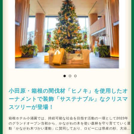
小田原・箱根の間伐材「ヒノキ」を使用したオ
ーナメントで装飾「サステナブル」なクリスマ
スツリーが登場！
箱根ホテル小涌園では、持続可能な社会を目指す活動の一環として2023年
のグランドオープン当初から、かながわの木を使い森林を守り育てていく運
動「かながわ木づかい運動」に賛同しており、ロビーには県産の杉、大浴場
のドライサウナには県産のヒノキを利用するなどホテル全体で取り組まれて