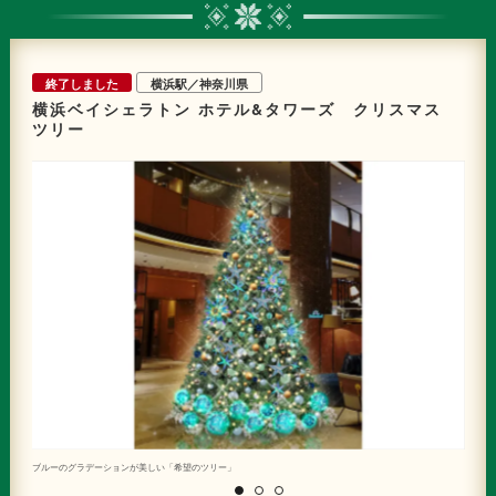
終了しました
横浜駅／神奈川県
横浜ベイシェラトン ホテル&タワーズ クリスマス
ツリー
ブルーのグラデーションが美しい「希望のツリー」
「