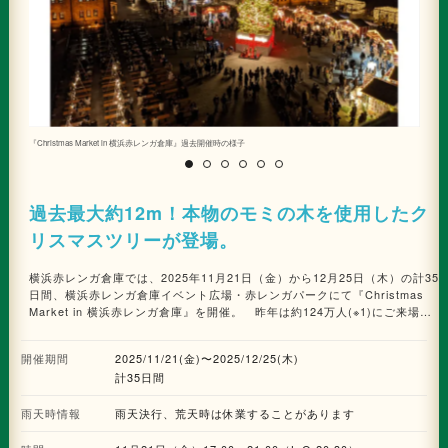
『Christmas Market in 横浜赤レンガ倉庫』過去開催時の様子
ク
過去最大約12m！本物のモミの木を使用したク
リスマスツリーが登場。
横浜赤レンガ倉庫では、2025年11月21日（金）から12月25日（木）の計35
日間、横浜赤レンガ倉庫イベント広場・赤レンガパークにて『Christmas
Market in 横浜赤レンガ倉庫』を開催。 昨年は約124万人(※1)にご来場い
ただいた『Christmas Market in 横浜赤レンガ倉庫』は、会場の装飾等をク
リスマスマーケット発祥の地・ドイツからも取り寄せており、本格的な世界
開催期間
2025/11/21(金)〜2025/12/25(木)
観を表現した日本でも有数のクリスマスマーケットとして毎年多くの来場者
計35日間
に好評です。 ※1:横浜赤レンガ倉庫1・2号館来館者数より算出 2010年に初
開催して16回目を迎える今年は、横浜赤レンガ倉庫の長い歴史と来場者する
雨天時情報
方々の“時”が重なり合い、新しいクリスマスの“時”を体験してもらいたいと
雨天決行、荒天時は休業することがあります
いう想いを込め、「Time」と題して開催されます。 今回のコンセプトにち
なみ、会場でお手紙を書いてその場で郵送できる日本郵便「ポストカー」の