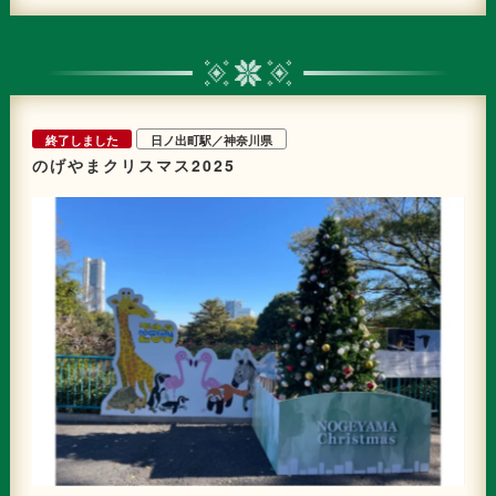
お子さま1名参加できます。 ※ビックカメラでのお買上げレシー
トは対象外です。 お買いもの対象ショップ：横濱ハーバー/鎌倉レ・ザンジ
ュ、鎌倉ニュージャーマン、Butters、お菓子の太子堂、Hibiya-Kadan
Style、ハニーズ、有隣堂 など ■サンタクロースpresents
「TSUNAGARU BINGO スタンプラリー」 応募用紙のビンゴマスに書かれ
た「サンタクロースからのミッション」をクリアして、店舗でスタンプを集
めよう。スタンプで「ビンゴ」を完成させたら応募箱への投函にて応募でき
終了しました
日ノ出町駅／神奈川県
ます。ビンゴの列が多いほど、賞品の当選確率がアップします！ 応募期
間：2025年11月11日（火）～12月7日（日） 応募手順：①対象店舗または
のげやまクリスマス2025
館内ラックで「応募用紙（ビンゴスタンプカード）」をゲット
②応募用紙に記載のミッションをクリアして、各店舗でスタンプを押しても
らう ③マスが１列そろえば「ビンゴ」！4階または10階の応募箱
へ投函して応募完了 ビンゴの列が多いほど当選確率がアップ
します ※応募用紙は、対象店舗と館内ラックで配布します。
※応募用紙がなくなり次第配布は終了します。 賞品例：【A
賞】サンタクロースが自宅にやってくる！：4名様 各日2組（合計4組）
※12/24(水)または12/25(木)にサンタクロースがクリスマスケーキ
を自宅までお届けします。 ※サンタクロースの訪問は各日17:00～
20:00を予定。当選者にはお電話にて時間調整します。 【B賞】
TOKYO SHIRTS商品券10,000円分：10名様 ■アップサイクルオーナメント
づくり ブーケを作る際に出たお花などの端材を集め、世界に一つだけのオ
リジナルオーナメントを作ってみよう！2つ作って、1つは館内のクリスマス
ツリーに飾られます。もう1つは持ち帰ることができ、お家で楽しめます！
開催日時：2025年11月15日（土）、16日（日） 各日11:00～16:00（最終
受付15:30） ※定員に達し次第、受付を終了します。 受付場所：
10階アトリウム 参加人数：各日50名様 参加条件：11月12日（水）から当