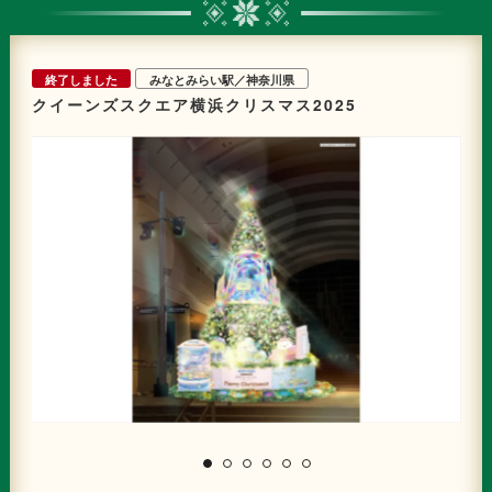
バンナテラス：クリスマスマフェ 1380円)
終了しました
みなとみらい駅／神奈川県
クイーンズスクエア横浜クリスマス2025
音