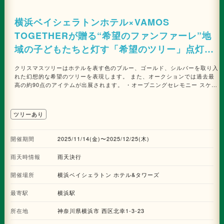
横浜ベイシェラトンホテル×VAMOS
TOGETHERが贈る“希望のファンファーレ”地
域の子どもたちと灯す「希望のツリー」点灯式
を11月14日(金)17時より開催。また、クリスマ
クリスマスツリーはホテルを表す色のブルー、ゴールド、シルバーを取り入
スチャリティーオークション2025“HOPE FOR
れた幻想的な希望のツリーを表現します。 また、オークションでは過去最
高の約90点のアイテムが出展されます。 ・オープニングセレモニー スケジ
SMILE”も同日スタートします。
ュール ◆開催日時：2025年11月14日(金) 17:00 開式のご挨拶 ハンドベル
演奏(青山学院横浜英和中学高等学校) 17:20 クリスマスツリー・チャリテ
ィーオークション概要説明 オークション出展協力企業、後援団体、出展品
ツリーあり
などのご紹介 17:25 キッズダンスパフォーマンス(Treehouse Montessori
School) 17:40 みなさまによるクリスマスツリー点灯カウントダウン
18:05 閉式のご挨拶 ※2025年12月25日(木)までライトアップ継続 ・チャ
開催期間
2025/11/14(金)〜2025/12/25(木)
リティーオークション2025 “HOPE FOR SMILE” ◆開催期間：2025年
11月14日(金)17:00～2025年12月25日(木)17:00 ◆オークション内容：専
雨天時情報
雨天決行
用参加申込QRコードを入手し、WEBから入札形式で行うサイレントチャリ
ティーオークション。 2025年12月25日(木)17:00まで入札受付。2026年1
開催場所
横浜ベイシェラトン ホテル&タワーズ
月8日(木)より落札者本人へ連絡を以て発表。 収益金は、社会福祉法人横浜
市社会福祉協議会と一般社団法人VAMOS TOGETHERへ寄付。
最寄駅
横浜駅
所在地
神奈川県横浜市 西区北幸1-3-23