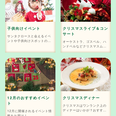
子供向けイベント
クリスマスライブ＆コン
サート
サンタクロースと会えるイベ
ントや子供向けスポットのク
オーケストラ、ゴスペル、ハ
リスマスイベントが盛りだく
ンドベルなどクリスマスムー
さん！
ドを味わえる音楽イベントは
こちら。
12月のおすすめイベン
クリスマスディナー
ト
クリスマスはワンランク上の
ディナーはいかが？おすすめ
12月に開催されるイベント情
のディナー情報をお届け！
報をお届け！