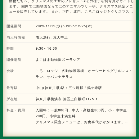
別展示】 横浜ランドマークタワー69階展望フロア スカイガーデンでは、
動物たちへ、クリスマスのエサのプレゼント♪その様子を飼育員がガイドし
「トムとジェリー」の85年にわたる歴史を、世界観を培ってきたサウンドミ
ます。 園内では動物園ならではのアニマルツリーや、クリスマス限定メニ
ュージック、キャラクター、USA文化、ストーリー、クラシックコメディー
ューを販売しています。 また、正門、北門、ころこロッジをクリスマスの
の5つの要素を通して振り返ることが出来る特別展示が実施されます。85周
装飾でデコレーションします。 クリスマスは動物たちと一緒に、ズーラシ
年を記念したプレミアムフォトスポットや、スケッチの複製原画展示など、
アで楽しく過ごしてみてはいかがでしょうか。
開催期間
2025/11/19(水)〜2025/12/25(木)
思わず写真が撮りたくなるスポットが盛りだくさんです。 ※69階展望フロア
スカイガーデンへは、入場料が必要となります。 ※本特別展示は、12月25
雨天時情報
雨天決行, 荒天中止
日(木)までの実施です。 ■85周年をトムとジェリーと祝うフォトスポット
「トムとジェリー」85周年を祝うフォトスポットがスカイガーデンに登場し
ます。85周年限定のプレミアムデザインのスポットや、トムとジェリーと一
時間
9:30～16:30
緒に撮影できるスポットも。 ■複製原画展示 貴重なスケッチの複製原画を
特別展示します。様々なタッチで描かれた「トムとジェリー」を鑑賞できま
開催場所
よこはま動物園ズーラシア
す。まるでトムとジェリーのふたりが絵から飛び出し、ドタバタの追いかけ
っこをしたような展示スペースも楽しめます。 ■85年の歴史を学ぶヒストリ
会場
ころこロッジ、各動物展示場、オージーヒルグリルレスト
ーウォール 85年にわたる「トムとジェリー」の歴史を、アニメーションの
ラン、サバンナテラス
場面写真を通して視覚的に楽しめる特別展示を行います。 ■隠れフォトスポ
ット いたずらが大好きなトムとジェリーが来場者を楽しませようと、隠れ
最寄駅
中山(神奈川県)駅 / 三ツ境駅 / 鶴ケ峰駅
フォトスポットとしてスカイガーデンの各所に登場します。スカイガーデン
の各展示を巡りながら、トムとジェリーのキュートな一面を楽しんでみては
所在地
神奈川県横浜市 旭区上白根町1175-1
いかがでしょうか。
料金・費用
入園料：一般800円、中人・高校生300円、小・中学生
200円、小学生未満無料
クリスマス限定メニューは、お食事代がかかります。
(オージーヒルグリルレストラン：①ハンバーグシチュー
グラタンセット 1600円、②フレンチトースト 850円、サ