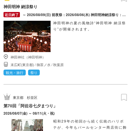
神田明神 納涼祭り
～ 2026/08/09(日) 前夜祭：2026/08/06(木) 神田明神納涼祭り：2026/08/07(金) ～ 2026/08/09(日)
神田明神の夏の風物詩“神田明神 納涼祭
り”が開催されます。
神田神社（神田明神）
末広町(東京都)
/
御茶ノ水
/
秋葉原
観光・旅行
祭り
東京都
杉並区
第70回「阿佐谷七夕まつり」
2026/08/07(金) ～ 08/11(火・祝)
昭和29年の初回から続く伝統のハリボ
テが、今年もパールセンター商店街に飾