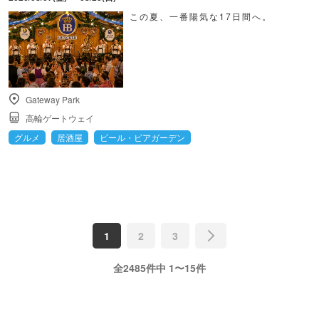
この夏、一番陽気な17日間へ。
Gateway Park
高輪ゲートウェイ
グルメ
居酒屋
ビール・ビアガーデン
1
2
3
全2485件中 1〜15件