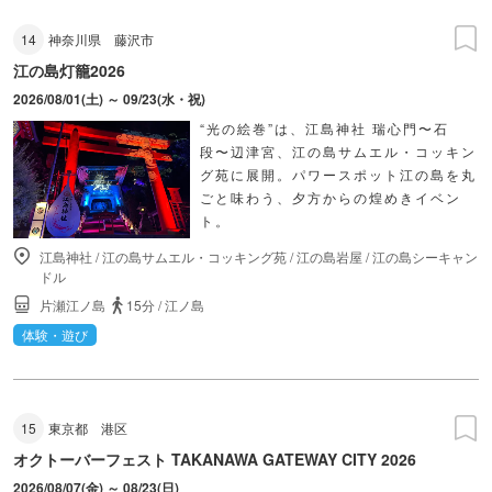
14
神奈川県
藤沢市
江の島灯籠2026
2026/08/01(土) ～ 09/23(水・祝)
“光の絵巻”は、江島神社 瑞心門〜石
段〜辺津宮、江の島サムエル・コッキン
グ苑に展開。パワースポット江の島を丸
ごと味わう、夕方からの煌めきイベン
ト。
江島神社
/
江の島サムエル・コッキング苑
/
江の島岩屋
/
江の島シーキャン
ドル
片瀬江ノ島
15分
/
江ノ島
体験・遊び
15
東京都
港区
オクトーバーフェスト TAKANAWA GATEWAY CITY 2026
2026/08/07(金) ～ 08/23(日)