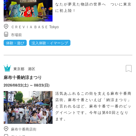
なたが夢見た物語の世界へ ついに東京
に初上陸！
ＣＲＥＶＩＡ ＢＡＳＥ Tokyo
市場前
体験・遊び
没入体験・イマーシブ
東京都
港区
麻布十番納涼まつり
2026/08/22(土) ～ 08/23(日)
活気あふれるこの街を支える麻布十番商
店街。麻布十番といえば「納涼まつり」
と言われるほど、麻布十番で一番のビッ
グイベントです。今年は第60回となり
ます。
麻布十番商店街