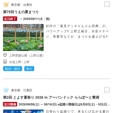
東京都
台東区
第75回うえの夏まつり
～ 2026/08/11(火・祝)
好評の「蓮見デッキりんりん回廊」が、
パワーアップ‼ 上野之縁日、水音ステー
ジ、骨董市などが、まつりを盛上げる‼
上野恩賜公園（上野公園）
京成上野
/
上野
観光・旅行
祭り
東京都
江東区
第2回 とよす夏祭り 2026 in アーバンドック ららぽーと豊洲
2026/08/08(土) ～ 08/16(日) ※盆踊り開催日は8月8日(土)・9日(日)・11日(火・祝)・15日(土)・16日(日)のみ。 ※縁日およびキッチンカーについては期間中の全日程営業予定。 ※開催コンテンツは日によって異なります。
日替わり盆踊りで、来るたび広がる夏の