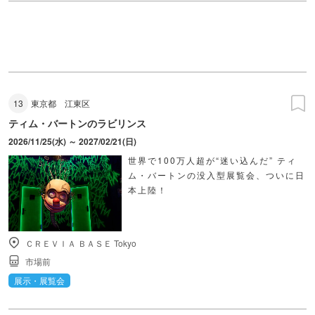
13
東京都
江東区
ティム・バートンのラビリンス
2026/11/25(水) ～ 2027/02/21(日)
世界で100万人超が“迷い込んだ” ティ
ム・バートンの没入型展覧会、ついに日
本上陸！
ＣＲＥＶＩＡ ＢＡＳＥ Tokyo
市場前
展示・展覧会