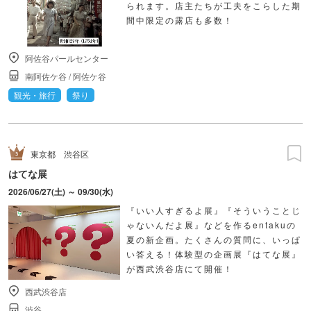
られます。店主たちが工夫をこらした期
間中限定の露店も多数！
阿佐谷パールセンター
南阿佐ケ谷
/
阿佐ケ谷
観光・旅行
祭り
東京都
渋谷区
はてな展
2026/06/27(土) ～ 09/30(水)
『いい人すぎるよ展』『そういうことじ
ゃないんだよ展』などを作るentakuの
夏の新企画。たくさんの質問に、いっぱ
い答える！体験型の企画展『はてな展』
が西武渋谷店にて開催！
西武渋谷店
渋谷