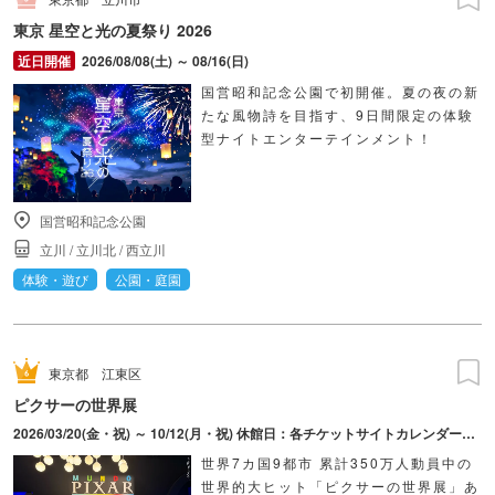
東京 星空と光の夏祭り 2026
2026/08/08(土) ～ 08/16(日)
国営昭和記念公園で初開催。夏の夜の新
たな風物詩を目指す、9日間限定の体験
型ナイトエンターテインメント！
国営昭和記念公園
立川
/
立川北
/
西立川
体験・遊び
公園・庭園
東京都
江東区
ピクサーの世界展
2026/03/20(金・祝) ～ 10/12(月・祝) 休館日：各チケットサイトカレンダーにてご確認ください。
世界7カ国9都市 累計350万人動員中の
世界的大ヒット「ピクサーの世界展」あ