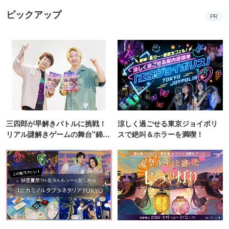
ピックアップ
PR
三四郎が早解きバトルに挑戦！
涼しく過ごせる東京ジョイポリ
リアル謎解きゲームの舞台"錦糸
スで絶叫＆ホラーを満喫！
町PARCO・楽天地"を巡る！