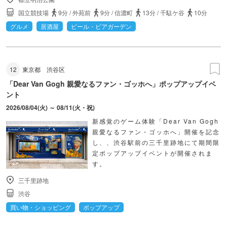
国立競技場
9分
/
外苑前
9分
/
信濃町
13分
/
千駄ケ谷
10分
グルメ
居酒屋
ビール・ビアガーデン
12
東京都
渋谷区
「Dear Van Gogh 親愛なるファン・ゴッホへ」ポップアップイベ
ント
2026/08/04(火) ～ 08/11(火・祝)
新感覚のゲーム体験「Dear Van Gogh
親愛なるファン・ゴッホへ」開催を記念
し、、渋谷駅前の三千里跡地にて期間限
定ポップアップイベントが開催されま
す。
三千里跡地
渋谷
買い物・ショッピング
ポップアップ