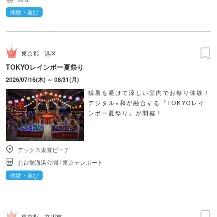
体験・遊び
東京都
港区
TOKYOレインボー夏祭り
2026/07/16(木) ～ 08/31(月)
猛暑を避けて涼しい室内でお祭り体験！
デジタル×和が融合する『TOKYOレイ
ンボー夏祭り』が開催！
デックス東京ビーチ
お台場海浜公園
/
東京テレポート
体験・遊び
東京都
立川市