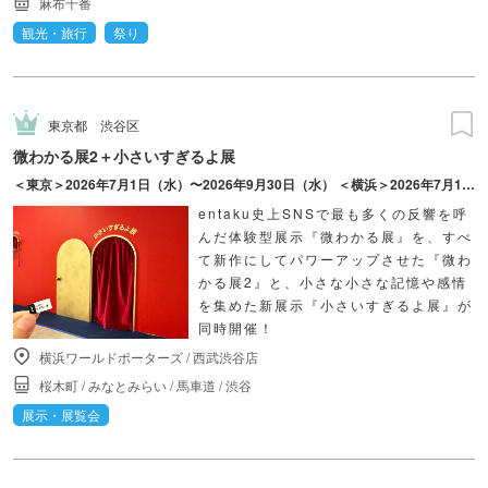
麻布十番
観光・旅行
祭り
東京都
渋谷区
微わかる展2＋小さいすぎるよ展
＜東京＞2026年7月1日（水）〜2026年9月30日（水） ＜横浜＞2026年7月17日（金）〜2026年10月18日（日）
entaku史上SNSで最も多くの反響を呼
んだ体験型展示『微わかる展』を、すべ
て新作にしてパワーアップさせた『微わ
かる展2』と、小さな小さな記憶や感情
を集めた新展示『小さいすぎるよ展』が
同時開催！
横浜ワールドポーターズ
/
西武渋谷店
桜木町
/
みなとみらい
/
馬車道
/
渋谷
展示・展覧会