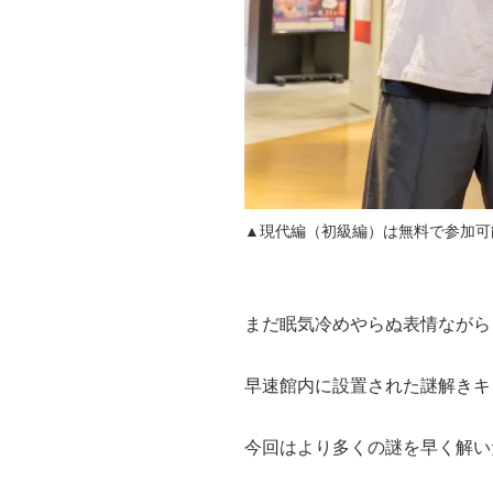
▲現代編（初級編）は無料で参加可
まだ眠気冷めやらぬ表情ながら
早速館内に設置された謎解きキ
今回はより多くの謎を早く解い