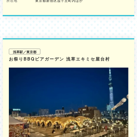
所在地
東京都新宿区霞ヶ丘町内ほか
催！みんなで楽しめる名作・話題作がラインアップ！ 今年も人気の野外映
画イベント「ねぶくろシネマ」が同時開催！大人から子どもまで、誰もが楽
しめる洋画、邦画、アニメの名作・話題作が、日本最大級となる40日超の期
間にわたって実施される予定です。 ◆期間中の特別コンテンツ 毎週火曜
日はみんなで走ってビールで乾杯！「Run & Beer」 都立明治公園ランニン
グコミュニティ「Runner‘s Park Tokyo」とのコラボイベントとして、今年
も「Run & Beer」が開催されます。 ランニング後にはノンアルコールビー
ルのコロナセロが無料で提供！心身共にリフレッシュできる企画が用意され
ます。 日程：7月21日(火)、28日(火)、8月4日(火)、18日(火)、25日(火)、
9月1日(火)、8日(火)、15日(火) ＊実施内容が変更となる可能性がありま
浅草駅／東京都
す。
お祭りBBQビアガーデン 浅草エキミセ屋台村