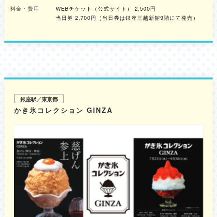
ワークショップ」 人気のねんどクリエイター・おちゃっぴ先生を講師に迎
料金・費用
WEBチケット（公式サイト） 2,500円
え、アートアクアリウムショップで販売されているオリジナルねんどを使っ
当日券 2,700円（当日券は銀座三越新館9階にて発売）
て、かわいい金魚のキャラクターを作る約1時間半のワークショップです。
【概要】 チケット名：「おちゃっぴ先生のねんどワークショップ付入館チ
ケット」 チケット内容：アートアクアリウム美術館入館、ねんどワークシ
ョップ参加、カプセルトイ Clemo（ねんど一式） ※完成品は持ち帰り可能
です 料金：WEBチケット3,500円/人、当日券3,700円/人 ※当日お席が空い
ている場合に限り、ショップにて当日参加チケット(追加1,000円)を購入で
きます。 開催日：8月1日(土) ※3回開催されます 開催時間：【第1部】
11:30開始（11:20集合）、【第2部】14:00開始（13:50集合）、【第3部】
16:00開始（15:50集合） 内容：おちゃっぴ先生の指導のもと、オリジナル
の可愛い金魚ねんど作品を作成します 集合場所：アートアクアリウム美術
銀座駅／東京都
館 GINZA館内ショップ横 専用受付カウンターに、開始10分前までに集合 ※
ワークショップの前にアートアクアリウム美術館の鑑賞（1時間程度）が必
かき氷コレクション GINZA
要です ※美術館への再入場はできませんので、開催時間に注意してくださ
い。 3.アートアクアリウム美術館オリジナルネイル発売記念！商品購入者
限定の無料ワークショップ 「うまく貼れない」「きれいに仕上げるコツが
知りたい」という悩みを解決するワークショップです。8月20日(木)に新発
売となるアートアクアリウムオリジナルデザイン（ネイリスト門原さん監
修）のネイルシールを使ったワークショップです。金魚デザインの夏らしい
ネイルで、手元を華やかに彩ることができます。 【オリジナルデザインネ
イルシール（全3デザイン）】 各2,750円(税込) 【概要】 開催日時：8月21
日(金) / 8月22日(土) 各日11時～13時、14時～18時 参加条件：実施対象日
時に、アートアクアリウム美術館 GINZA 内ショップにて販売されているオ
リジナルネイルシールを2つ以上購入すると、ショップ横で開催されている
ワークショップに参加できます。 ※再入場はできませんので、開催時間に注
意してください。 ※予約制ではないため、待つ可能性があります。 席数：