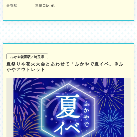
来する行事ともいわれます。会場各寺に設けられた七夕飾りに短冊を奉納
最寄駅
三崎口駅 他
し、上達祈願をはじめとした願いごとを各所で行うことができます。 ■福泉
寺（三浦市初声町三戸） 開催日：7月26日（日） 時間：17:00〜21:00 主な
催し： みんなで考える防災（信徒会館／17:00〜）色墨アートワークショッ
プ・シフォンケーキ＆コーヒー（治愛殿／17:00〜19:00）MiU-Laプロジェ
クト（本堂／18:00〜）JAZZ演奏（本堂／19:00〜）七夕飾り、手紙参り、
お子様向けスタンプラリー（境内・終日）キッチンカー6店舗出店（飲食ス
ペースあり） 所在地：三浦市初声町三戸1020（駐車場15台） 問い合わせ
先：046-888-1959 ■浄楽寺（横須賀市芦名） 開催日：8月14日（金）・15
日（土） 時間：17:00〜21:00 主な催し： 14日（金）：前島密墓にお参り
する肝試し（20:00〜）／線香花火大会（20:30〜） 15日（土）：盂蘭盆会
ふかや花園駅／埼玉県
（16:00〜）／盆踊り（18:30〜20:00）七夕飾り、手紙参り（境内・終日）
夏祭りや花火大会とあわせて「ふかやで夏イベ」＠ふ
各日キッチンカー10店舗程度出店 所在地：横須賀市芦名2-30-5（駐車場15
かやアウトレット
台） 問い合わせ先：046-856-8622 ■満昌寺（横須賀市大矢部） 開催日：8
月30日（日） 時間：17:00〜20:00 主な催し： 僧侶バンド「forblue」によ
る演奏（18:00〜予定）手紙参り、七夕の短冊飾り（境内・終日）3店舗出
店 所在地：横須賀市大矢部1-5-10（駐車場10台） 問い合わせ先：046-
836-2317 ■不断寺（横須賀市長井） 開催日：7月4日（土） 時間：17:00〜
21:00 主な催し： 18時～19時 横須賀カルタ大会20時～竹灯籠まつり法要
お菓子釣り、手紙参り、七夕飾り（終日） 所在地：横須賀市長井5-1-1（駐
車場なし） 問い合わせ先：046-856-2352 ■東漸寺（横須賀市武） 開催
日：8月1日（土）・2日（日） 時間：17:00〜20:30 主な催し： 1日
（土）：境内にて盆踊り（華の会／18:00〜） 2日（日）：本堂にてリフレ
ッシュ空間（18:00〜）東漸寺会館一階：物販・ワークショップとミニ縁日
七夕飾り、手紙参り、子供向けスタンプラリー 所在地：横須賀市武2-12-
13（駐車場35台程度） 問い合わせ先：046-856-0221 ■圓福寺（三浦市南