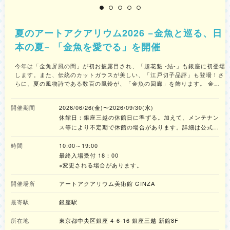
夏のアートアクアリウム2026 −金魚と巡る、日
本の夏− 「金魚を愛でる」を開催
今年は「金魚屏風の間」が初お披露目され、「超花魁 -結-」も銀座に初登場
します。また、伝統のカットガラスが美しい、「江戸切子品評」も登場！さ
らに、夏の風物詩である数百の風鈴が、「金魚の回廊」を飾ります。 金魚
と日本文化が美しく融合したアート作品を堪能してみてはいかがでしょう
か。 ■ 夏休み特別企画・イベント概要 1.「金魚のフシギとアートアクアリ
開催期間
2026/06/26(金)〜2026/09/30(水)
ウム」講座付きチケット 「金魚ってそもそもどうやって生まれたの？」
休館日：銀座三越の休館日に準ずる。加えて、メンテナン
「金魚に歯はあるの？」など、知っているようで知らない金魚についてのフ
シギや秘密が学べる、約1時間の特別講座付きの入館チケットです。講座を
ス等により不定期で休館の場合があります。詳細は公式サ
受講した後に見るアートアクアリウム美術館は、涼やかで優雅に泳ぎ舞う金
イトをご確認ください。
魚をより深く楽しめます。本日よりチケット販売が開始されています。
時間
10:00～19:00
【概要】 チケット名：「金魚のフシギとアートアクアリウム」講座付きチ
最終入場受付 18：00
ケット 料金：3,000円/人 ※小学生以下無料 ※お席数確保のため小学生以下の
※変更される場合があります。
子どもも人数分のチケット購入（無料券）が必要です 開催日：8月1日(土) /
8月8日(土) ※各日3回開催されます 開催時間：【第1部】11:00開始（10:30
開催場所
アートアクアリウム美術館 GINZA
受付開始）、【第2部】13:00開始（12:30受付開始）、【第3部】15:00開始
（14:30受付開始） 対象：大人から子どもまでどなたでも参加できます 内
最寄駅
銀座駅
容：金魚の専門家が登壇し、金魚の歴史やフシギを学び、美術館をより深く
楽しめる限定講座です 集合場所：銀座三越本館7階 シャンデリアスカイ専
所在地
東京都中央区銀座 4-6-16 銀座三越 新館8F
用受付カウンター 2.ねんどクリエイター・おちゃっぴ先生と作る「ねんど