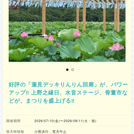
好評の「蓮見デッキりんりん回廊」が、パワー
アップ‼ 上野之縁日、水音ステージ、骨董市な
どが、まつりを盛上げる‼
開催期間
2026/07/10(金)〜2026/08/11(火・祝)
雨天時情報
小雨決行、荒天中止