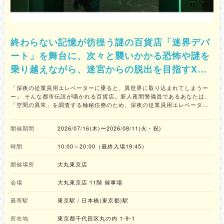
終わらない記憶が彷徨う謎の百貨店「迷界デパ
ート」を舞台に、次々と襲いかかる恐怖や謎を
乗り越えながら、迷宮からの脱出を目指すXR
ホラーイベント
「深夜の従業員用エレベーターに乗ると、異世界に取り込まれてしまうー
ー」 そんな都市伝説が囁かれる百貨店。新人夜間警備員であるあなたは、
「空間の異常」を調査する極秘任務のため、深夜の従業員用エレベーター
へと乗り込む。しかし、突如として空間が歪み、存在しないはずのフロア
に辿り着く。そこは、人々の記憶が狂気を帯びて無限にループする『迷界
開催期間
2026/07/16(木)〜2026/08/11(火・祝)
デパート』だった。どこか懐かしくも不気味な売り場、そして暗闇から無
数のマネキンが迫り来る。ここは現実か、それとも悪夢か。手にした警備
時間
10:00～20:00（最終入場19:45）
用ライトの光だけを頼りに、あなたはこの世界からの脱出を試みる。襲い
来る怪異を退け、無限の迷宮から無事に帰還することができるか？
開催場所
大丸東京店
会場
大丸東京店 11階 催事場
最寄駅
東京駅 / 日本橋(東京都)駅
所在地
東京都千代田区丸の内 1-9-1