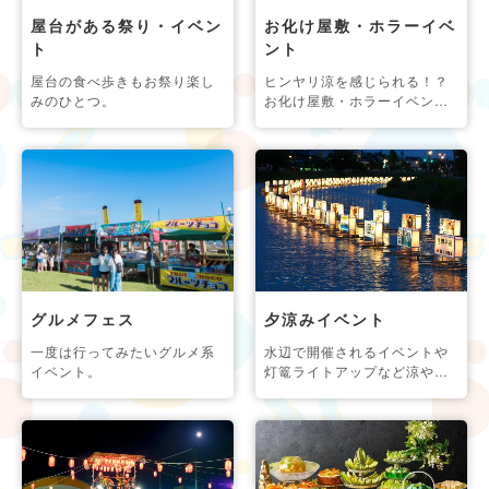
屋台がある祭り・イベン
お化け屋敷・ホラーイベ
ト
ント
屋台の食べ歩きもお祭り楽し
ヒンヤリ涼を感じられる！？
みのひとつ。
お化け屋敷・ホラーイベン
ト。
グルメフェス
夕涼みイベント
一度は行ってみたいグルメ系
水辺で開催されるイベントや
イベント。
灯篭ライトアップなど涼やか
な催し。