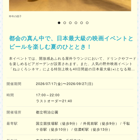
昨年の様子
都会の真ん中で、日本最大級の映画イベントと
ビールを楽しむ夏のひととき！
本イベントでは、開放感あふれる屋外ラウンジにおいて、ドリンクやフード
を楽しめるビアガーデンが設置されます。また、人気の野外映画イベント
「ねぶくろシネマ」による特別上映も40日間超の日本最大級(※)となる期間
で行われる予定です。都会の喧騒を忘れ、非日常の夏体験を楽しめます。 ※
日本の屋外映画上映イベントとして開催日数が最大級（Tokyo Legacy
開催期間
2026/07/17(金)〜2026/09/27(日)
Parks株式会社調べ） ◆期間限定の屋外ビアラウンジが今年も登場！ 明治
公園の緑に囲まれた空間に、テーブル・イス・照明演出を施したラウンジが
時間
17:00～22:00
今年も登場します。協賛企業によるドリンクに加え、新たなフードメニュー
も追加されさらに充実。友人・家族・同僚など、誰と訪れても楽しめる“み
ラストオーダー21:40
んなのビアガーデン”です。 ビアラウンジに加えて、さらに今年はコロナビ
ールなどのドリンクと、それらにぴったりのフードを取りそろえた
開催場所
都立明治公園
「Corona Sunsets Truck」が登場します。 金曜から週末のサンセットの時
間をメインに、気持ちをリフレッシュさせてくれる空間が演出されます。コ
最寄駅
国立競技場駅（徒歩9分） / 外苑前駅（徒歩9分） / 千駄
ロナビールとノンアルコールビールのコロナセロに合うフードも提供され、
ケ谷駅（徒歩10分） / 信濃町駅（徒歩13分）
心地よい屋外での食事を楽しめます。 ◆今年の「ねぶくろシネマ」は、屋
外ナイトシネマイベントとして日本最大級となる40日間超のロングラン開