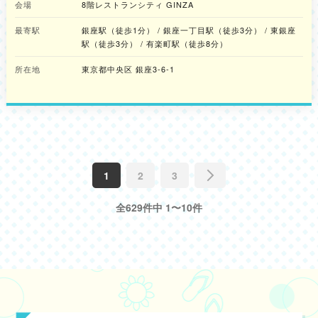
営のため休業 ・9月18日(金)～9月30日(水) 茶屋花冠本店(千葉県香取
会場
8階レストランシティ GINZA
市) ※9月17日(木)設営のため休業
最寄駅
銀座駅（徒歩1分） / 銀座一丁目駅（徒歩3分） / 東銀座
駅（徒歩3分） / 有楽町駅（徒歩8分）
所在地
東京都中央区 銀座3-6-1
1
2
3
全629件中 1〜10件