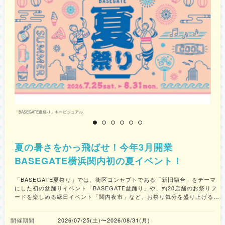
「BASEGATE夏祭り」キービジュアル
「
夏の暑さをかっ飛ばせ！今年3月開業
BASEGATE横浜関内初の夏イベント！
「BASEGATE夏祭り」では、街区コンセプトである「新旧融合」をテーマ
にした初の盆踊りイベント「BASEGATE盆踊り」や、約20店舗のお祭りフ
ードを楽しめる縁日イベント「関内夜市」など、お祭り気分を盛り上げる多
数のイベントが展開されます。 また、夏の暑さを解消する、冷涼な屋内で
の夏の楽しみ方も提案されています。自由研究にも役立つ「サマーワンダリ
開催期間
2026/07/25(土)〜2026/08/31(月)
ア2026」などの屋内コンテンツのほか、「冷やしバンカン（ベトナムの麺