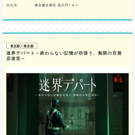
族、大切な人との時間をゆったりとお過ごしいただけます。 また、東武ス
所在地
東京都台東区 花川戸1-4-1
カイツリーライン「浅草駅」直結という抜群のアクセスに加え、テント完備
の全天候型屋上空間のため、強い日差しや急な雨の日でも、天候を気にせず
快適に“お祭り気分”が楽しめます。 （※強風・荒天時は、安全面を考慮し営
業を中止する場合がございます。） ■コース概要 すべてのコースに屋台メ
ニュー食べ放題付き。 ・定番BBQと屋台食べ放題コース［2時間制］ アル
コール&ソフトドリンク飲み放題：6,270円（税込） ソフトドリンク飲み放
題：5,720円（税込） ※BBQは食べ放題ではありません。 ・豪華BBQと屋
台食べ放題コース［2時間制］ アルコール&ソフトドリンク飲み放題：
東京駅／東京都
7,920円（税込） ソフトドリンク飲み放題：7,370円（税込） ※BBQは食べ
迷界デパート～終わらない記憶が彷徨う、無限の百貨
放題ではありません。 ・お気軽屋台食べ放題コース［2時間制］ アルコー
店迷宮～
ル&ソフトドリンク飲み放題：5,500円（税込） ソフトドリンク飲み放題：
4,950円（税込） ・キッズコース（屋台メニュー食べ放題）［2時間制］ ソ
フトドリンク飲み放題：2,200円（税込） ※内容の詳細は公式サイトをご確
認ください。