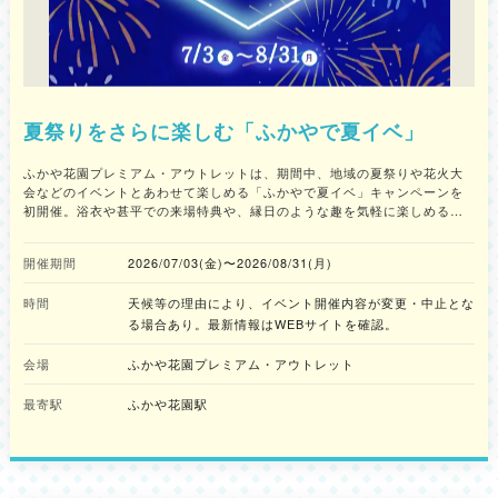
下浦町金田） 開催日：8月23日（日） 時間：17:00〜21:00 主な催し： 地
蔵尊ご開帳（8:00〜21:00）手紙参り、竹灯籠御朱印の頒布（終日）17時よ
り3店舗出店 所在地：三浦市南下浦町金田258（駐車場20台） 問い合わせ
先：046-888-0038 ※内容の詳細は公式サイトをご確認ください。
夏祭りをさらに楽しむ「ふかやで夏イベ」
ふかや花園プレミアム・アウトレットは、期間中、地域の夏祭りや花火大
会などのイベントとあわせて楽しめる「ふかやで夏イベ」キャンペーンを
初開催。浴衣や甚平での来場特典や、縁日のような趣を気軽に楽しめる
「カタヌキ」体験などのコンテンツを用意。イベントの前後、どちらのタ
イミングでも食事やカフェ、ショッピングで立ち寄ろう。
開催期間
2026/07/03(金)〜2026/08/31(月)
時間
天候等の理由により、イベント開催内容が変更・中止とな
る場合あり。最新情報はWEBサイトを確認。
会場
ふかや花園プレミアム・アウトレット
最寄駅
ふかや花園駅