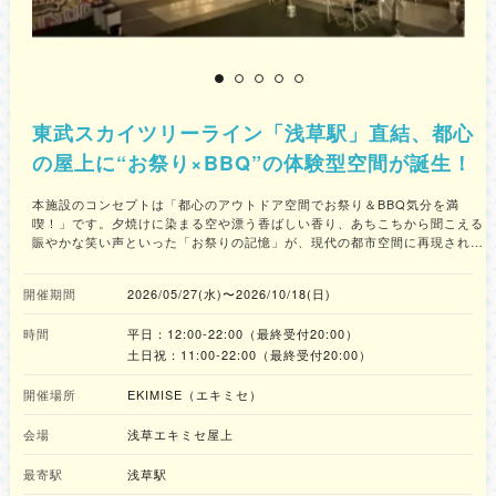
屋
東武スカイツリーライン「浅草駅」直結、都心
の屋上に“お祭り×BBQ”の体験型空間が誕生！
本施設のコンセプトは「都心のアウトドア空間でお祭り＆BBQ気分を満
喫！」です。夕焼けに染まる空や漂う香ばしい香り、あちこちから聞こえる
賑やかな笑い声といった「お祭りの記憶」が、現代の都市空間に再現されて
います。 開放的な屋上からは東京スカイツリー®を望みながら、本格BBQ
と縁日屋台の楽しさが交差する、ここでしか味わえない体験型ビアガーデン
開催期間
2026/05/27(水)〜2026/10/18(日)
を楽しめます。都心で味わえるお祭りのような空間を体験しに、足を運んで
みてはいかがでしょうか。 ■“懐かしいのに新しい”屋上のお祭り空間 屋上に
時間
平日：12:00‐22:00（最終受付20:00）
広がるのは、どこか心をくすぐるお祭りの風景。焼きたての肉がジュウと音
を立て、焼きそばやフランクフルトの香りがふわっと広がる。 わたあめ、
土日祝：11:00-22:00（最終受付20:00）
ポップコーン、アイスシャーベット——思わず手が伸びる屋台グルメが並
び、気づけば童心に戻ってしまうような時間が流れます。 さらに、射的や
開催場所
EKIMISE（エキミセ）
輪投げ、スマートボールなど、大人もつい夢中になる縁日コンテンツもご用
意。 食べて、遊んで、笑って過ごすひとときが、いつの間にか特別な思い
会場
浅草エキミセ屋上
出へと変わっていきます。 ■“何も持たずに行ける”非日常体験 本施設では、
食材や機材の準備は一切不要。手ぶらで訪れて、そのままBBQを楽しめる気
最寄駅
浅草駅
軽さも魅力です。 厳選された食材と豊富なドリンク飲み放題で、仲間や家