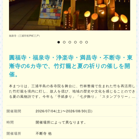
福泉寺（三浦市初声町三戸）
圓福寺・福泉寺・浄楽寺・満昌寺・不断寺・東
漸寺の6カ寺で、竹灯籠と夏の祈りの催しを開
催。
本まつりは、三浦半島の各寺院を舞台に、竹林整備で生まれた竹を再活用し
た竹灯籠を境内に灯し、故人を偲び、地域の歴史や文化を感じることのでき
る夏の風物詩です。今年も「手紙参り」「七夕飾り」「スタンプラリー」を
はじめ、盆踊りやジャズ演奏、防災ワークショップなど、大人から子どもま
で楽しめる多彩な催しが各寺院で行われます。 ＜3つの特徴＞ 1：竹林整備
開催期間
2026/07/04(土)〜2026/08/30(日)
の副産物を地域文化へと昇華 三浦半島各地で行われている竹林整備の際に
伐採された竹を活用し、環境保全と地域文化の再生を両立。各会場で竹灯籠
時間
開催場所によって異なります。
が境内を照らし、幻想的な空間を演出します。 2：心を届ける「手紙参り」
故人への想いを綴った手紙を専用ポストに投函する「手紙参り」は、まつり
開催場所
全会場で実施。お盆だからこそ、お手紙でご先祖様にメッセージを届けるこ
不断寺 他
とができます。 3：棚旗（七夕）の短冊に願いを 七夕はお盆の精霊棚に由