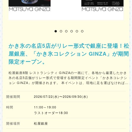
12席 ＜制作サポート：ジェルネイルシールブランド7nana＞ 7nanaは、手
軽にサロン品質の仕上がりを楽しめるジェルネイルシールブランドです。日
常使いからイベントシーンまで幅広く対応し、「自分らしさを指先から表現
する」新しいネイル体験を提案しています。
7
かき氷の名店5店がリレー形式で銀座に登場！松
屋銀座、「かき氷コレクション GINZA」が期間
限定オープン。
松屋銀座8階 レストランシティ GINZAの一画にて、各地から厳選したかき
氷の名店5店舗がリレー形式で登場する期間限定イベント「かき氷コレクシ
ョン GINZA」が開催されます。 本イベントは、現地に足を運ばなければ味
わうことが難しいかき氷店が、期間限定で「銀座に登場」します。実際にお
店で使用している器を持ち込んで提供する店舗もあるなど、現地の趣とこだ
開催期間
2026/07/22(水)〜2026/09/30(水)
わりが再現されます。さらに、各店の看板メニューに加え、本イベントのた
めに特別に開発された「松屋銀座限定メニュー」も登場し、暑い夏を吹き飛
時間
11:00～19:00
ばすかき氷がリレー形式で展開されます。 ＜出店＞ ・7月22日(水)～8月4
日(火) 慈げん(埼玉県熊谷市) ※7月28日(火)休業 ・8月6日(木)～8月19
ラストオーダー18:30
日(水) あずきや安堂(東京都調布市) ※8月5日(水)設営のため休業 ・8月
21日(金)～9月2日(水) 登泉堂(愛媛県今治市) ※8月20日(木)設営のため休
開催場所
松屋銀座
業 ・9月4日(金)～9月16日(水) かしや(東京都世田谷区) ※9月3日(木)設