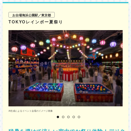
お台場海浜公園駅／東京都
TOKYOレインボー夏祭り
AI生成によるイベント会場のイメージ画像
T