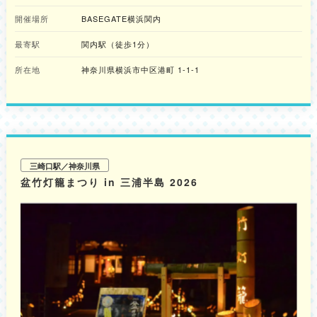
料理）」など、涼を感じるBASEGATE横浜関内限定の夏メニューが紹介さ
開催場所
BASEGATE横浜関内
れます。 活気あふれる盆踊りや縁日、涼やかな限定メニューを体験しに、
足を運んでみてはいかがでしょうか。 ※各イベントの詳細は公式サイトをご
最寄駅
確認ください。
関内駅（徒歩1分）
所在地
神奈川県横浜市中区港町 1-1-1
三崎口駅／神奈川県
盆竹灯籠まつり in 三浦半島 2026