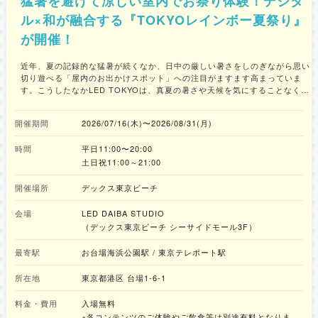
猛暑を避けて涼しい室内でお祭り体験！デジタ
ル×和が融合する『TOKYOレインボー夏祭り』
が開催！
近年、夏の記録的な猛暑が続くなか、日中の厳しい暑さをしのぎながら思い
切り遊べる「屋内のお出かけスポット」への注目がますます高まっていま
す。こうしたなかLED TOKYOは、真夏の暑さや天候を気にすることなく、
涼しく快適な環境で“夏祭り”ならではの高揚感を1日中満喫してほしいとい
う想いから、本イベントを企画しました。日本の伝統文化である「和」の美
開催期間
2026/07/16(木)〜2026/08/31(月)
しさと、現代のテクノロジーが融合した、魅力的な「屋内型お祭りスポッ
ト」として来場者を迎えます。 会場内では、スタジオを取り囲む巨大LED
時間
平日11:00〜20:00
ビジョンが映し出す大迫力のデジタル花火をはじめ、多彩な演出を取り入れ
た輪投げ、射的などの屋台や、プレイヤーの動きと連動する体感型ゲームな
土日祝11:00～21:00
ど、リアルとデジタルが融合した新感覚の体験が多数用意されています。
夏休みに涼しく快適に遊べる場所を探しているファミリー層をはじめ、フォ
開催場所
デックス東京ビーチ
トジェニックな思い出を残したいカップルや友人同士、さらには日本の「お
祭り文化」をアートとして体験したい海外からの来場者まで、年齢や国籍を
会場
LED DAIBA STUDIO
問わず、誰もが日常を忘れて心躍る特別なひとときを過ごせます。リアルと
（デックス東京ビーチ シーサイドモール3F）
デジタルが融合した新感覚の体験を楽しみに、会場へ足を運んでみてはいか
がでしょうか。 ■「TOKYOレインボー夏祭り」コンテンツ紹介 ①巨大LED
最寄駅
お台場海浜公園駅 / 東京テレポート駅
が彩る、エモくて涼しい“デジタル和空間” 会場内には、やぐらや提灯といっ
た日本のお祭りの伝統的な装飾と、スタジオ内を取り囲む巨大LEDビジョン
所在地
東京都港区 台場1-6-1
が連動した、新感覚の没入型空間が広がります。屋内でありながら、大迫力
のデジタル花火をはじめ、金魚、睡蓮、太鼓、星空などをモチーフにした美
料金・費用
入場無料
しい映像が会場全体を鮮やかに彩ります。どこを切り取ってもSNS映えバツ
※各コンテンツのご体験やご飲食等は別途有料となりま