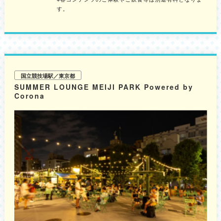
グン！お気に入りのお出かけコーデで、フォトジェニックな夏の思い出を残
す。
せます。 ②キラキラ光る屋台、テレビなどの豪華景品も！ 昔ながらの夏の
縁日を、デジタル演出でアップデート！鮮やかに発光するサイバー輪投げや
射的、すくい遊びなど、大人も子供も夢中になれるゲームがずらりと並びま
す。さらに、テレビなどの豪華景品が狙える「ガラポン抽選会」など、ハラ
ハラドキドキみんなで楽しめる仕掛けもいっぱいです。 ③涼しい室内で快
適にプレイ！「体感型スポーツゲーム」 プレイヤーの実際の動きに合わせ
て映像がリアルタイムに連動する、インタラクティブゲームが登場！オープ
ン時は「ボウリング」と「サッカー」の2種類をご用意いたします。冷房の
効いた涼しい室内だからこそ、全身を使ったアクティビティを全力でプレイ
国立競技場駅／東京都
していただけます。 ④キンキンに冷えたラムネで乾杯！ 会場入口やデッキ
SUMMER LOUNGE MEIJI PARK Powered by
付近では、夏祭りのマストアイテム「ラムネ」などのキンキンに冷えたドリ
Corona
ンクも販売。お台場海浜公園でお散歩途中の休憩にもぴったりで、お祭り気
分を存分に味わえます。 ※内容の詳細は公式サイトをご確認ください。