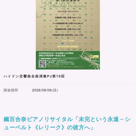
ハイドン交響曲全曲演奏PJ第19回
開催期間
2026/08/09(日)
鐵百合奈ピアノリサイタル「未完という永遠－シ
ューベルト《レリーク》の彼方へ」