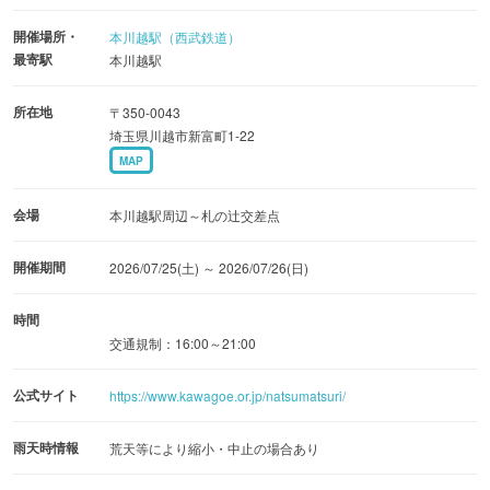
は、「川越百万灯夏まつり」の開催にあわせ、2026年7月
開催場所・
本川越駅（西武鉄道）
25日(土)・26日(日)の2日間、営業時間を延長してお祭りを
最寄駅
本川越駅
盛り上げます。裏庭の「足湯喫茶TSUBAKIYA」では、夏
限定メニューがスタートします。椿の蔵2階のモダン着物
所在地
〒350-0043
レンタル「晴衣」では浴衣レンタルも好評受付中です。祭
埼玉県川越市新富町1-22
MAP
り散策の合間に、ほっとひと息つける小休憩スポットとし
て立ち寄ってみてはいかがでしょうか。
会場
本川越駅周辺～札の辻交差点
開催期間
2026/07/25(土) ～ 2026/07/26(日)
時間
交通規制：16:00～21:00
公式サイト
https://www.kawagoe.or.jp/natsumatsuri/
雨天時情報
荒天等により縮小・中止の場合あり