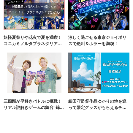
妖怪夏祭りや花火で夏を満喫！
涼しく過ごせる東京ジョイポリ
コニカミノルタプラネタリア
スで絶叫＆ホラーを満喫！
TOKYO
三四郎が早解きバトルに挑戦！
細田守監督作品ゆかりの地を巡
リアル謎解きゲームの舞台"錦糸
って限定グッズがもらえるチャ
町PARCO・楽天地"を巡る！
ンス！