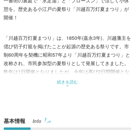
一番街の裏庭で「水足湯」と「フローズン」で涼しく小休
憩を。歴史ある小江戸の夏祭り「川越百万灯夏まつり」が
開催！
「川越百万灯夏まつり」は、1850年(嘉永3年)、川越藩主を
偲び切子灯籠を掲げたことが起源の歴史ある祭りです。市
制60周年を契機に昭和57年より「川越百万灯夏まつり」と
改称され、市民参加型の夏祭りとして発展してきました。
昨年は1日開催となりましたが、今年は再び2日間開催とな
ります。街中を色とりどりの提灯で飾り、幻想的な雰囲気
続きを読む
を醸し出します。
普段は車で賑わっている一番街商店街の通りが歩行者天国
となり、時代行列やお囃子の演奏、ストリートピアノな
ど、昼から夜までイベントが目白押しです。
基本情報
Info
埼玉県川越市の蔵造りの町並みに佇む和雑貨商「椿の蔵」