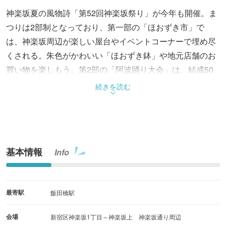
神楽坂夏の風物詩「第52回神楽坂祭り」が今年も開催。ま
つりは2部制となっており、第一部の「ほおずき市」で
は、神楽坂周辺が楽しい屋台やイベントコーナーで埋め尽
くされる。朱色がかわいい「ほおずき鉢」や地元店舗のお
買い物を楽しもう。第2部の「阿波踊り大会」は、結成50
年を超える地元「神楽坂かぐら連」をはじめ、周辺企業や
続きを読む
高円寺など、2日間合わせて40連以上が参加予定で、会場
を熱く盛り上げる。
基本情報
Info
最寄駅
飯田橋駅
会場
新宿区神楽坂1丁目～神楽坂上 神楽坂通り周辺