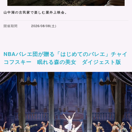
山中湖の古民家で楽しむ屋外上映会。
開催期間
2026/08/08(土)
NBAバレエ団が贈る「はじめてのバレエ」チャイ
コフスキー 眠れる森の美女 ダイジェスト版