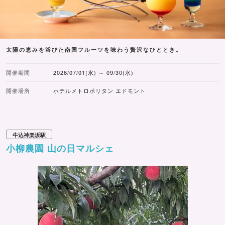
太陽の恵みを浴びた南国フルーツを味わう贅沢なひととき。
開催期間
2026/07/01(水) ～ 09/30(水)
開催場所
ホテルメトロポリタン エドモント
牛込神楽坂駅
小柳農園 山の日マルシェ