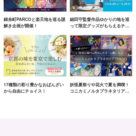
錦糸町PARCOと楽天地を巡る謎
細田守監督作品ゆかりの地を巡
解き企画が開催！
って限定グッズがもらえるチャ
ンス！
17種類の彩り豊かなおばんざい
妖怪夏祭りや花火で夏を満喫！
から自由にチョイス！
コニカミノルタプラネタリア
TOKYO