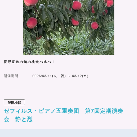
長野直送の旬の桃食べ比べ！
開催期間
2026/08/11(火・祝) ～ 08/12(水)
飯田橋駅
ゼフィルス・ピアノ五重奏団 第7回定期演奏
会 静と烈