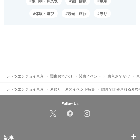
飯田橋・神楽坂
飯田橋駅
東京
体験・遊び
観光・旅行
祭り
レッツエンジョイ東京
関東おでかけ
関東イベント
東京おでかけ
東
レッツエンジョイ東京
夏祭り・夏のイベント特集
関東で開催される夏祭
Follow Us
記事