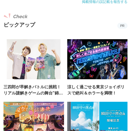
掲載情報の誤記載を報告する
Check
ピックアップ
PR
三四郎が早解きバトルに挑戦！
涼しく過ごせる東京ジョイポリ
リアル謎解きゲームの舞台"錦糸
スで絶叫＆ホラーを満喫！
町PARCO・楽天地"を巡る！