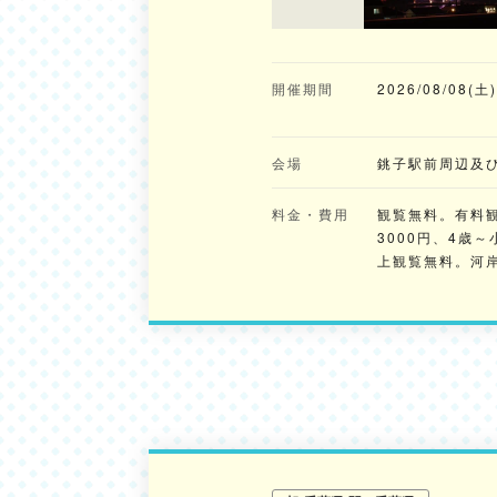
開催期間
2026/08/08(土
会場
銚子駅前周辺及
料金・費用
観覧無料。有料観
3000円、4歳
上観覧無料。河岸
円、4人席300
30000円