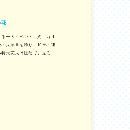
の花
げる一大イベント。約１万４
級の火薬量を誇り、尺玉の連
る特大花火は圧巻で、見るも