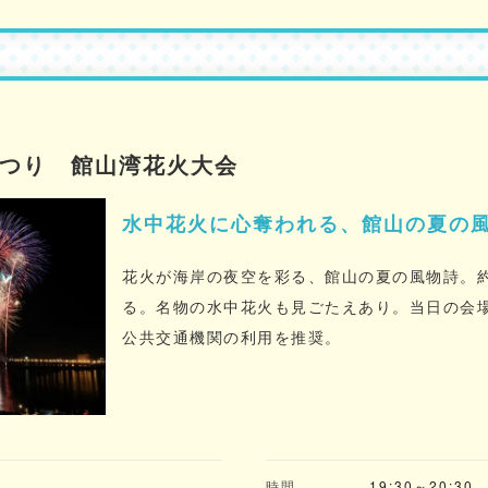
まつり 館山湾花火大会
水中花火に心奪われる、館山の夏の
花火が海岸の夜空を彩る、館山の夏の風物詩。約5
る。名物の水中花火も見ごたえあり。当日の会
公共交通機関の利用を推奨。
)
時間
19:30～20:30