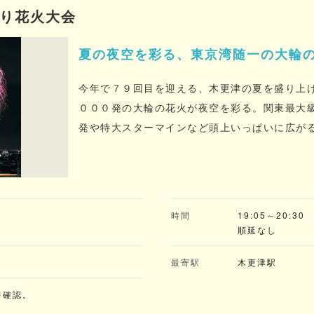
つり花火大会
夏の夜空を彩る、東京湾随一の大輪
今年で７９回目を迎える、木更津の夏を盛り上
０００発の大輪の花火が夜空を彩る。関東最大
発や特大スターマインなど頭上いっぱいに広が
のすべてを魅了する。
)
時間
19:05～20:30
順延なし
最寄駅
木更津駅
を確認。