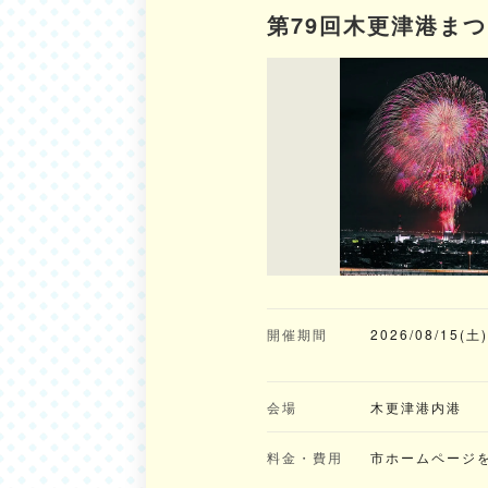
第79回木更津港ま
開催期間
2026/08/15(土
会場
木更津港内港
料金・費用
市ホームページ