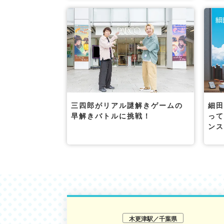
三四郎がリアル謎解きゲームの
細
早解きバトルに挑戦！
っ
ン
木更津駅／千葉県