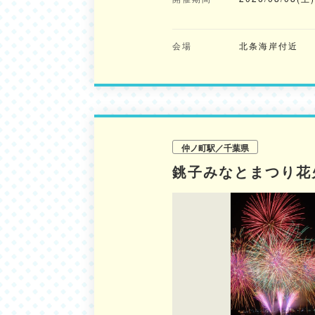
会場
北条海岸付近
仲ノ町駅／千葉県
銚子みなとまつり花