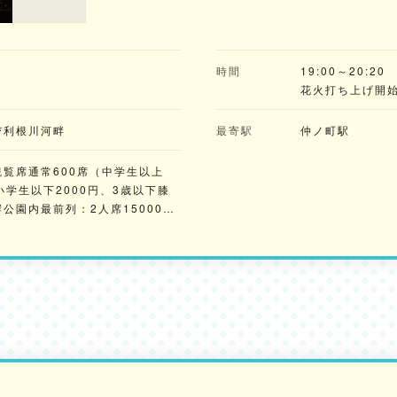
)
時間
19:00～20:20
花火打ち上げ開始
び利根川河畔
最寄駅
仲ノ町駅
覧席通常600席（中学生以上
～小学生以下2000円、3歳以下膝
公園内最前列：2人席15000
00円）。桟敷シート（4人席）