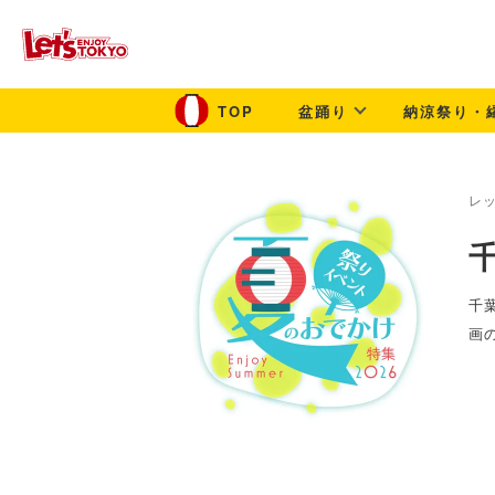
盆踊り
納涼祭り・
レ
千
画