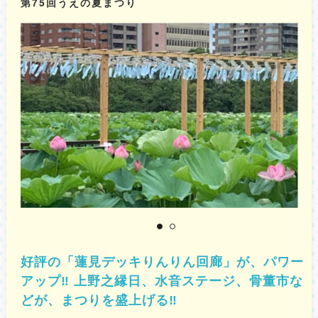
第75回うえの夏まつり
9月1日(火)、8日(火)、15日(火) ＊実施内容が変更となる可能性がありま
す。
好評の「蓮見デッキりんりん回廊」が、パワー
アップ‼ 上野之縁日、水音ステージ、骨董市な
どが、まつりを盛上げる‼