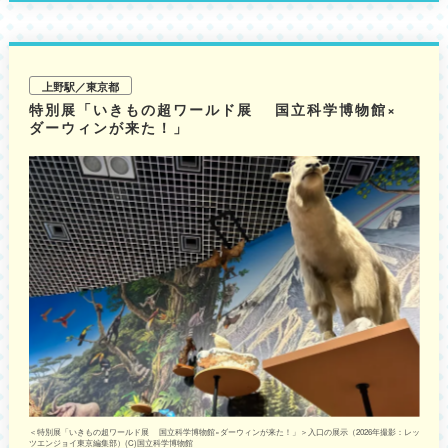
ョップ参加、カプセルトイ Clemo（ねんど一式） ※完成品は持ち帰り可能
です 料金：WEBチケット3,500円/人、当日券3,700円/人 ※当日お席が空い
ている場合に限り、ショップにて当日参加チケット(追加1,000円)を購入で
きます。 開催日：8月1日(土) ※3回開催されます 開催時間：【第1部】
11:30開始（11:20集合）、【第2部】14:00開始（13:50集合）、【第3部】
16:00開始（15:50集合） 内容：おちゃっぴ先生の指導のもと、オリジナル
上野駅／東京都
の可愛い金魚ねんど作品を作成します 集合場所：アートアクアリウム美術
特別展「いきもの超ワールド展 国立科学博物館×
館 GINZA館内ショップ横 専用受付カウンターに、開始10分前までに集合 ※
ダーウィンが来た！」
ワークショップの前にアートアクアリウム美術館の鑑賞（1時間程度）が必
要です ※美術館への再入場はできませんので、開催時間に注意してくださ
い。 3.アートアクアリウム美術館オリジナルネイル発売記念！商品購入者
限定の無料ワークショップ 「うまく貼れない」「きれいに仕上げるコツが
知りたい」という悩みを解決するワークショップです。8月20日(木)に新発
売となるアートアクアリウムオリジナルデザイン（ネイリスト門原さん監
修）のネイルシールを使ったワークショップです。金魚デザインの夏らしい
ネイルで、手元を華やかに彩ることができます。 【オリジナルデザインネ
イルシール（全3デザイン）】 各2,750円(税込) 【概要】 開催日時：8月21
日(金) / 8月22日(土) 各日11時～13時、14時～18時 参加条件：実施対象日
時に、アートアクアリウム美術館 GINZA 内ショップにて販売されているオ
リジナルネイルシールを2つ以上購入すると、ショップ横で開催されている
ワークショップに参加できます。 ※再入場はできませんので、開催時間に注
意してください。 ※予約制ではないため、待つ可能性があります。 席数：
12席 ＜制作サポート：ジェルネイルシールブランド7nana＞ 7nanaは、手
軽にサロン品質の仕上がりを楽しめるジェルネイルシールブランドです。日
常使いからイベントシーンまで幅広く対応し、「自分らしさを指先から表現
する」新しいネイル体験を提案しています。
＜特別展「いきもの超ワールド展 国立科学博物館×ダーウィンが来た！」＞入口の展示（2026年撮影：レッ
＜
ツエンジョイ東京編集部）(C)国立科学博物館
ツ