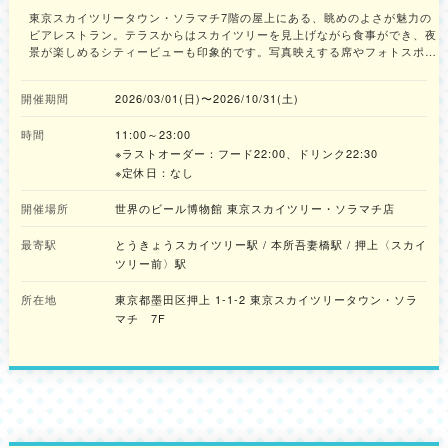
なビアレストラン。
東京スカイツリータウン・ソラマチ7階の屋上にある、眺めのよさが魅力の
ビアレストラン。テラスからはスカイツリーを見上げながら食事ができ、夜
景が楽しめるシティービューも印象的です。写真映えする席やフォトスポッ
ト、おしゃれでラグジュアリーな空間も気分を盛り上げてくれます。手ぶら
で楽しめるBBQに加え、BBQ食べ放題やキッズメニューを用意。さらに、
開催期間
2026/03/01(日)〜2026/10/31(土)
世界各国の樽生ビールを100種類楽しめる、日本最大級のビアレストランな
らではの一軒です。暑い日には大型扇風機や屋外スポットクーラーがあるの
時間
11:00～23:00
もうれしいポイント。 ビールと相性の良いグリルステーキや特製ハンバー
ガーを楽しめる「アメリカンBBQコース」と、韓国ビールとともにサムギョ
※ラストオーダー：フード22:00、ドリンク22:30
プサルやUFOチキン、特製冷麺を味わえる「コリアンBBQコース」の2種類
※定休日：なし
が用意されているので、好みやシーンに応じて選んでみて！ ■暑さ対策 大
型扇風機、屋外スポットクーラー ■バーベキューのスタイル 手ぶらバーベ
開催場所
世界のビール博物館 東京スカイツリー・ソラマチ店
キュー ■取り扱いビール アサヒ、キリン、サントリー、サッポロ ■クラフ
トビール取り扱い 海外クラフトビール樽生100種 ■予約受付 WEB予約あり
最寄駅
とうきょうスカイツリー駅 / 本所吾妻橋駅 / 押上〈スカイ
■座席数 320席（屋外席150） 1組当たりの最大収容人数300人 ■雨天対応
ツリー前〉駅
屋内に移動、屋外だが屋根があり実施可能 ■対応している支払方法 クレジ
ットカード、二次元コード、電子マネー、現金
所在地
東京都墨田区押上 1-1-2 東京スカイツリータウン・ソラ
マチ 7F