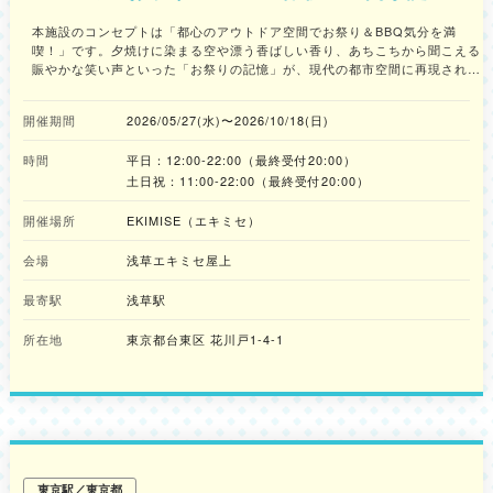
本施設のコンセプトは「都心のアウトドア空間でお祭り＆BBQ気分を満
喫！」です。夕焼けに染まる空や漂う香ばしい香り、あちこちから聞こえる
賑やかな笑い声といった「お祭りの記憶」が、現代の都市空間に再現されて
います。 開放的な屋上からは東京スカイツリー®を望みながら、本格BBQ
と縁日屋台の楽しさが交差する、ここでしか味わえない体験型ビアガーデン
開催期間
2026/05/27(水)〜2026/10/18(日)
を楽しめます。都心で味わえるお祭りのような空間を体験しに、足を運んで
みてはいかがでしょうか。 ■“懐かしいのに新しい”屋上のお祭り空間 屋上に
時間
平日：12:00‐22:00（最終受付20:00）
広がるのは、どこか心をくすぐるお祭りの風景。焼きたての肉がジュウと音
を立て、焼きそばやフランクフルトの香りがふわっと広がる。 わたあめ、
土日祝：11:00-22:00（最終受付20:00）
ポップコーン、アイスシャーベット——思わず手が伸びる屋台グルメが並
び、気づけば童心に戻ってしまうような時間が流れます。 さらに、射的や
開催場所
EKIMISE（エキミセ）
輪投げ、スマートボールなど、大人もつい夢中になる縁日コンテンツもご用
意。 食べて、遊んで、笑って過ごすひとときが、いつの間にか特別な思い
会場
浅草エキミセ屋上
出へと変わっていきます。 ■“何も持たずに行ける”非日常体験 本施設では、
食材や機材の準備は一切不要。手ぶらで訪れて、そのままBBQを楽しめる気
最寄駅
浅草駅
軽さも魅力です。 厳選された食材と豊富なドリンク飲み放題で、仲間や家
族、大切な人との時間をゆったりとお過ごしいただけます。 また、東武ス
所在地
東京都台東区 花川戸1-4-1
カイツリーライン「浅草駅」直結という抜群のアクセスに加え、テント完備
の全天候型屋上空間のため、強い日差しや急な雨の日でも、天候を気にせず
快適に“お祭り気分”が楽しめます。 （※強風・荒天時は、安全面を考慮し営
業を中止する場合がございます。） ■コース概要 すべてのコースに屋台メ
ニュー食べ放題付き。 ・定番BBQと屋台食べ放題コース［2時間制］ アル
コール&ソフトドリンク飲み放題：6,270円（税込） ソフトドリンク飲み放
題：5,720円（税込） ※BBQは食べ放題ではありません。 ・豪華BBQと屋
台食べ放題コース［2時間制］ アルコール&ソフトドリンク飲み放題：
東京駅／東京都