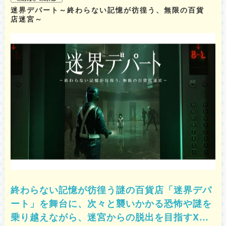
7,920円（税込） ソフトドリンク飲み放題：7,370円（税込） ※BBQは食べ
迷界デパート～終わらない記憶が彷徨う、無限の百貨
放題ではありません。 ・お気軽屋台食べ放題コース［2時間制］ アルコー
店迷宮～
ル&ソフトドリンク飲み放題：5,500円（税込） ソフトドリンク飲み放題：
4,950円（税込） ・キッズコース（屋台メニュー食べ放題）［2時間制］ ソ
フトドリンク飲み放題：2,200円（税込） ※内容の詳細は公式サイトをご確
認ください。
終わらない記憶が彷徨う謎の百貨店「迷界デパ
ート」を舞台に、次々と襲いかかる恐怖や謎を
乗り越えながら、迷宮からの脱出を目指すXR