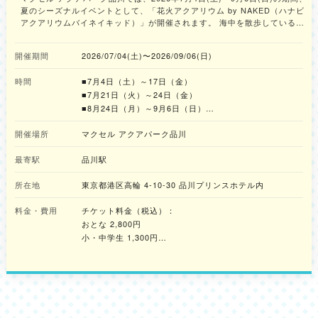
夏のシーズナルイベントとして、「花火アクアリウム by NAKED（ハナビ
アクアリウムバイネイキッド）」が開催されます。 海中を散歩しているか
のような幻想的な空間を彩るデジタル花火、色彩豊かな生きものの展示、さ
らにイルカたちが繰り出す豪快なスプラッシュなど、屋外の暑さを忘れるよ
開催期間
2026/07/04(土)〜2026/09/06(日)
うな“納涼体験”が提供されます。 演出テーマは、音や光、水のきらめきが織
りなす、海の世界の花火祭りです。クリエイティブカンパニー『NAKED,
時間
■7月4日（土）～17日（金）
INC.（ネイキッド）』が手掛けるデジタル花火と生きものが融合し、館内
で“海の世界の花火祭り”が繰り広げられます。 本年は映像演出がブラッシュ
■7月21日（火）～24日（金）
アップされ、海中世界の美しさと涼やかさがさらに引き立てられています。
■8月24日（月）～9月6日（日）
エントランス「ウミノ参道」では、やわらかな提灯の光が幻想空間へと誘い
10:00～20:00（最終入場19:00）
ます。万華鏡や貝殻がモチーフのオリジナル花火が打ちあがる「海中花火」
開催場所
マクセル アクアパーク品川
で、生きものと演出の美しさに魅了されながら進むと、穏やかな渚へと続く
■7月18日（土）～20日（月・祝）
「海彩回廊」へ。海の中から波打ち際へ、水槽ごとに生息する水深が異なる
最寄駅
品川駅
■8月8日（土）～16日（日）
生きものを見学できます。 カフェバー「宴花火」では、カラフルな寒天で
9:00～21:00（最終入場20:00）
花火をイメージしたドリンクや爽やかなブルーベリーを使用したデザートな
所在地
東京都港区高輪 4-10-30 品川プリンスホテル内
ど、4種類の限定メニューが用意されています。 また「ドルフィンパフォー
■7月25日（土）～8月7日（金）
マンス」では、イルカたちとさまざまな“楽しい”を探すゲスト参加型のデイ
料金・費用
チケット料金（税込）：
バージョン「Summer FUN Research」と、華麗なデジタル花火が打ちあ
■8月17日（月）～21日（金）
おとな 2,800円
がる中、イルカたちが舞うナイトバージョン「瑠璃花火-Digital
9:00～20:00（最終入場19:00）
小・中学生 1,300円
Fireworks-」の、昼夜で異なるパフォーマンスを楽しめます。 -------------
幼児（4才以上）800円
------------------- ＜編集部の体験コメント＞ エントランスでは、花火をイ
■8月22日（土）・23日（日）
メージした鮮やかなカラーの魚たちがお出迎えしてくれました。壁に手をか
※高校生割引の適用がございます。
9:00～18:00（最終入場17:30）
ざすと花火が打ち上がるインタラクションもあって楽しい！ 「海中花火」
※アトラクション【２機種】は、別途：各５００円（１
エリアでは、イマーシブ映像による打ち上げ花火の演出が楽しめるほか、花
回）となります。
火にちなんだ模様や形の生き物の展示も観賞でき、見応えたっぷりです。続
く「海彩回廊」では、進むにつれて海中から浅瀬へと上がっていくような海