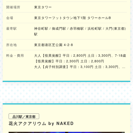
たVRホラーアトラクションを体験してみてはいかがでしょうか。
開催場所
東京タワー
会場
東京タワーフットタウン地下1階 タワーホールB
最寄駅
神谷町駅 / 御成門駅 / 赤羽橋駅 / 浜松町駅 / 大門(東京都)
駅
所在地
東京都港区芝公園 4-2-8
料金・費用
大人【怪異覚醒】平日：2,800円 土日：3,300円、7-18歳
【怪異覚醒】平日：2,300円 土日：2,800円
大人【貞子特別調査】平日：3,100円 土日：3,300円、7-
18歳【貞子特別調査】平日：2,600円 土日：3,100円
※詳細は公式サイトをご確認ください。
品川駅／東京都
花火アクアリウム by NAKED