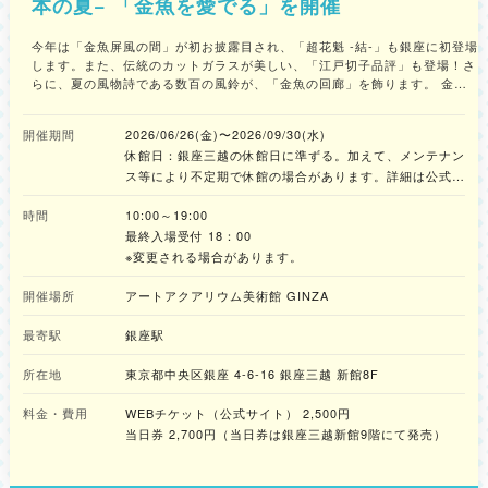
本の夏− 「金魚を愛でる」を開催
今年は「金魚屏風の間」が初お披露目され、「超花魁 -結-」も銀座に初登場
します。また、伝統のカットガラスが美しい、「江戸切子品評」も登場！さ
らに、夏の風物詩である数百の風鈴が、「金魚の回廊」を飾ります。 金魚
と日本文化が美しく融合したアート作品を堪能してみてはいかがでしょう
か。 ■ 夏休み特別企画・イベント概要 1.「金魚のフシギとアートアクアリ
開催期間
2026/06/26(金)〜2026/09/30(水)
ウム」講座付きチケット 「金魚ってそもそもどうやって生まれたの？」
休館日：銀座三越の休館日に準ずる。加えて、メンテナン
「金魚に歯はあるの？」など、知っているようで知らない金魚についてのフ
シギや秘密が学べる、約1時間の特別講座付きの入館チケットです。講座を
ス等により不定期で休館の場合があります。詳細は公式サ
受講した後に見るアートアクアリウム美術館は、涼やかで優雅に泳ぎ舞う金
イトをご確認ください。
魚をより深く楽しめます。本日よりチケット販売が開始されています。
時間
10:00～19:00
【概要】 チケット名：「金魚のフシギとアートアクアリウム」講座付きチ
最終入場受付 18：00
ケット 料金：3,000円/人 ※小学生以下無料 ※お席数確保のため小学生以下の
※変更される場合があります。
子どもも人数分のチケット購入（無料券）が必要です 開催日：8月1日(土) /
8月8日(土) ※各日3回開催されます 開催時間：【第1部】11:00開始（10:30
開催場所
アートアクアリウム美術館 GINZA
受付開始）、【第2部】13:00開始（12:30受付開始）、【第3部】15:00開始
（14:30受付開始） 対象：大人から子どもまでどなたでも参加できます 内
最寄駅
銀座駅
容：金魚の専門家が登壇し、金魚の歴史やフシギを学び、美術館をより深く
楽しめる限定講座です 集合場所：銀座三越本館7階 シャンデリアスカイ専
所在地
東京都中央区銀座 4-6-16 銀座三越 新館8F
用受付カウンター 2.ねんどクリエイター・おちゃっぴ先生と作る「ねんど
ワークショップ」 人気のねんどクリエイター・おちゃっぴ先生を講師に迎
料金・費用
WEBチケット（公式サイト） 2,500円
え、アートアクアリウムショップで販売されているオリジナルねんどを使っ
当日券 2,700円（当日券は銀座三越新館9階にて発売）
て、かわいい金魚のキャラクターを作る約1時間半のワークショップです。
【概要】 チケット名：「おちゃっぴ先生のねんどワークショップ付入館チ
ケット」 チケット内容：アートアクアリウム美術館入館、ねんどワークシ