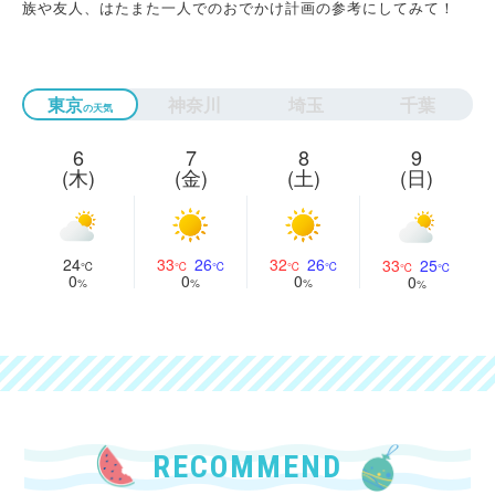
族や友人、はたまた一人でのおでかけ計画の参考にしてみて！
東京
神奈川
埼玉
千葉
6
7
8
9
(木)
(金)
(土)
(日)
24
33
26
32
26
33
25
0
0
0
0
RECOMMEND