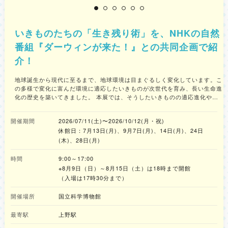
いきものたちの「生き残り術」を、NHKの自然
番組『ダーウィンが来た！』との共同企画で紹
介！
地球誕生から現代に至るまで、地球環境は目まぐるしく変化しています。こ
の多様で変化に富んだ環境に適応したいきものが次世代を育み、長い生命進
化の歴史を築いてきました。 本展では、そうしたいきものの適応進化や生
存戦略、それに伴い獲得した形質や機能を幅広く紹介します。そして、NHK
の自然番組『ダーウィンが来た！』との共同企画により、国立科学博物館が
開催期間
2026/07/11(土)〜2026/10/12(月・祝)
所蔵する標本・資料、研究成果、さらにはNHKが撮影してきた多くの映像を
休館日：7月13日(月)、9月7日(月)、14日(月)、24日
駆使し、いきものたちの環境適応や生存戦略などが項目ごとに展開されま
す。この機会に足を運んでみてはいかがでしょうか。 -----------------------
(木)、28日(月)
--------- ＜編集部の体験コメント＞ 会場へ足を踏み入れると、まずはたく
さんのいきものたちの剥製や大きなパネルがお出迎え。 さっそく先に続く
時間
9:00～17:00
展示への期待感が高まりました。 展示は6つのブースに分かれていて、「五
※8月9日（日）～8月15日（土）は18時まで開館
感」「サイズ」「移動手段」などのテーマごとにいきものたちの違いが分か
（入場は17時30分まで）
りやすく紹介されています。 どのブースでも貴重な標本や映像、丁寧な解
説、音声ガイドによって、今まで知らなかった「いきものたちの生態」を知
開催場所
国立科学博物館
ることができ、時間が経つのを忘れてしまうぐらい没頭して見入ってしまい
ました。 ちなみにプレス内覧日の事前の登壇で公式ナビゲーターの相葉雅
最寄駅
上野駅
紀さんが、特におもしろかった展示として「ナマケモノ」を挙げていたの
で、いつ出てくるのか気にしながら足を進めていたのですが、実際に観て納