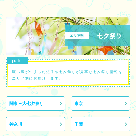
MCを入れず、水（噴水、ウォーターカーテン）、光（ムービングライト、
水中照明）、映像（プロジェクションマッピング、LEDビジョン）、音
（12.1chサラウンド）などの最先端技術を用いた演出のみで展開するナイ
トプログラムです。客席を360度つつみ込むようにデジタル花火が打ちあが
る中、和楽器調の音楽にのせてイルカたちがダイナミックなジャンプを披露
します。中盤では優雅な水中ダンス、フィナーレでは圧巻の全頭ジャンプで
魅了されます。瑠璃色の“海”が生み出す幻想的なシーンの数々で非日常に浸
る、没入型のナイトパフォーマンスです。 映像演出と海の生きものたちが
織りなす幻想的な夏のお祭りを体験しに、足を運んでみてはいかがでしょう
か。
願い事がつまった短冊や七夕飾りが見事な七夕祭り情報を
エリア別にお届けします。
関東三大七夕祭り
東京
神奈川
千葉