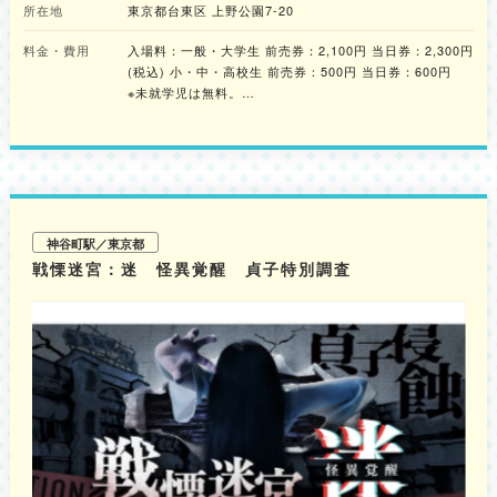
所在地
東京都台東区 上野公園7-20
得･･･！この衝撃はぜひ、実際に皆さんの目で確かめていただきたいです！
-------------------------------- ■CHAPTER1：いきもので異なる「五感」
料金・費用
入場料：一般・大学生 前売券：2,100円 当日券：2,300円
「視覚：見る」、「触覚：触る」、「聴覚：聴く」、「嗅覚：嗅ぐ」、「味
(税込) 小・中・高校生 前売券：500円 当日券：600円
覚：味わう」の五感は生き残るための重要なセンサー！いきものによってど
のセンサーが研ぎ澄まされていて、どんな驚きや戦略があるのだろう。
※未就学児は無料。
■CHAPTER2：いきもので異なる「エネルギー補給」 生きるためには何と
※障害者手帳をお持ちの方とその介護者名は無料。
いってもエネルギー補給が重要。その戦略はまさに多様性の宝庫で、知れば
※学生証、各種証明書をお持ちの方は、ご入場の際にご提
知るほど面白い。エネルギー源（動物や植物）を獲得する多様性や体内への
示ください。
取込み方法にはどんな戦略があるのか覗いてみよう。 ■CHAPTER3：いき
※本展を観覧された方は、同日に限り常設展示（地球館・
ものの挑戦「サイズ」適応術 いきものたちの体やサイズは三者三様。今は
日本館）もご覧いただけますが、常設展示の開館時間内に
小さくても昔は大きかったいきものや、地球上最大の動物が海にいたりす
限ります。
る。砂浜を覗くと今度は目に見えない小さないきものが沢山。体のサイズか
※会場内の混雑等により、ご入場を制限する場合がありま
らも驚くべき戦略や適応が見えてくる。 ■CHAPTER4：いきもので異なる
神谷町駅／東京都
「移動」のかたち いきものの大半は移動しながら生きているが、その手段
す。
戦慄迷宮：迷 怪異覚醒 貞子特別調査
や体の構造は、実に多様性に富んでいる。それは生息環境に適応したり、生
【日時予約制実施日】土日祝日および8月10日(月)～8月
き残り作戦に繋げるためなのである。でも、実は、移動しないいきものもい
14日(金)の期間については、日時指定予約を実施します。
るって知っていましたか？驚きの生き残り戦術を見てみてはいかがでしょう
当日券での入場枠も設けておりますが、ご入場時にお待ち
か。 ■CHAPTER5：いきものに学ぶ「集団」の意義 様々な場面で優位に立
いただく場合がございます。入場枠が完売した際はご入場
つために、いきものの大半は生涯を単独で過ごすことが多く、重要な生き残
いただけません。詳細は公式サイトをご確認ください。
り作戦の1つ。一方、あえて「群れる」ことで生き残ってきたいきものも少
なくない。「群れる」とは？「群れない」とは？その意義や真意を見ること
ができます。 ■CHAPTER6：いきものが紡ぐ「命のバトン」 いきものたち
は、出会い・育み・旅立つことを繰り返しながら、次世代へ「命のバトン」
を紡いでいる。それが、生きとしいけるもの全ての根源。それぞれのシーン
に見られる驚きと安藤の戦略や適応を見ることができます。 【音声ガイ
ド】 相葉雅紀さんと「くじらじい」そして「ヒゲじい」が、いきものの不