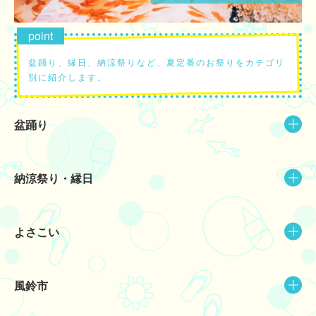
されるなど、光差し込む水面へと近づいていくような気分で多彩な生きもの
たちを見学し、癒しの海中散歩を楽しめます。 ◆コーラルカフェバー 「宴
花火(うたげはなび)」 発光サンゴの水槽が連なる華やかなカフェバー空間で
す。水槽の上部やバーカウンターには多彩なデジタル花火が打ちあがり、夏
ならではの空間が演出されています。こちらでは「花火アクアリウム」限定
盆踊り、縁日、納涼祭りなど、夏定番のお祭りをカテゴリ
メニューが4種用意されています。ごろごろとパインが入ったドリンクや花
火のようにカラフルな寒天が舞うレモンスカッシュ、爽やかなブルーベリー
別に紹介します。
を使ったデザートなど、味覚でも涼しさが感じられるラインナップです。購
入した商品は館内での持ち歩きが可能なため、好きな花火のシーンで味わえ
ます。 ◆ジェリーフィッシュランブル 幅約9m×奥行約35mにもおよぶ、ク
ラゲ展示の大空間です。7つの円柱水槽とフロア中央のシンボリックな水槽
盆踊り
が並び、無色透明な体が涼やかな「ギヤマンクラゲ」をはじめ、優雅に漂う
クラゲたちを見学できます。その魅力を引き立てる音と光の演出は、約5分
間の夏のプログラムを開催。活気に満ちたお祭りの様子、花火が打ちあがる
趣深い夜、風鈴の音色につつまれる3つのシーンが表現されます。光の中で
納涼祭り・縁日
癒しの時間を過ごせます。 【見どころ②】イルカたちと夏を満喫！心躍る
昼と幻想の夜を彩るドルフィンパフォーマンス。 ◆ドルフィンパフォーマ
ンス デイVer.「Summer FUN Research(サマーファンリサーチ)」 ドルフ
ィンパフォーマンスに参加して、イルカとトレーナーたちと夏の思い出を作
よさこい
れるプログラムです。LEDビジョンにはイルカたちが映し出され、トレーナ
ーから新しい発見が見つかる生態が紹介されます。イルカについて詳しくな
った後は、波打ち際で遊ぶようなイルカとトレーナーによる息のあった水中
パフォーマンスが披露されます。最後は、夏らしい爽やかな音楽につつまれ
た会場で、イルカたちのダイナミックなジャンプや豪快な水しぶきが届けら
風鈴市
れます。手拍子やダンスなど、ゲスト参加型の夏らしい“FUN”なプログラム
を楽しめます。 ◆ドルフィンパフォーマンス ナイトVer.「瑠璃花火(るりは
なび)-Digital Fireworks(デジタルファイアーワークス)-」 暗転した会場で