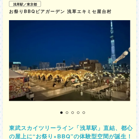
浅草駅／東京都
お祭りBBQビアガーデン 浅草エキミセ屋台村
屋
東武スカイツリーライン「浅草駅」直結、都心
の屋上に“お祭り×BBQ”の体験型空間が誕生！