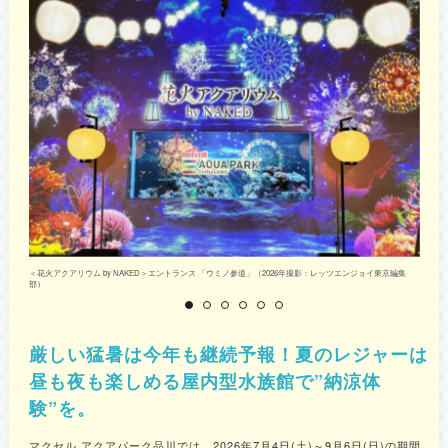
＜花火アクアリウム by NAKED＞エントランス 「ウミノ参道」（2026年撮影：レッツエンジョイ東京編集
＜
部）
厳しい猛暑は今年も継続予報！夏のレジャーは
昼も夜も楽しめる屋内型水族館で”納涼体
験”を。
マクセル アクアパーク品川では、2026年7月4日(土)～9月6日(日)の期間、