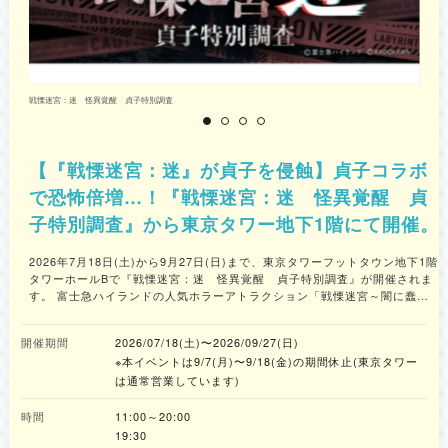
思議をまるごとナビゲート！ ナビゲーター：相葉雅紀 出演：くじらじい、
ヒゲじい スペシャル解説： 田島 木綿子 井手 竜也 對比地 孝亘 並河 洋 会
場レンタル版：650円 アプリ配信版：800円 ※内容の詳細は公式サイトをご
確認ください。 (C)国立科学博物館
戦慄迷宮：迷 怪異覚醒 貞子特別調査
戦
【『戦慄迷宮：迷』が貞子を侵蝕】貞子コラボ
で恐怖倍増…！『戦慄迷宮：迷 怪異覚醒 貞
子特別調査』から東京タワー地下1階にて開催。
2026年7月18日(土)から9月27日(日)まで、東京タワーフットタウン地下1階
タワーホールBで『戦慄迷宮：迷 怪異覚醒 貞子特別調査』が開催されま
す。 富士急ハイランドの人気ホラーアトラクション「戦慄迷宮～闇に蠢く
病棟～」のストーリーと世界観をベースに、「戦慄迷宮」の裏側ともうひと
つの物語を描いた完全オリジナルストーリーを展開。『戦慄迷宮：迷』から
開催期間
2026/07/18(土)〜2026/09/27(日)
怪異との遭遇率が15％アップし、8フロア・全長約1kmのバーチャル迷宮を
※本イベントは9/7(月)〜9/18(金)の期間休止(東京タワー
巡るスリル満点のVRホラーアトラクションが楽しめます。バーチャル空間
では写真撮影や自撮りも可能で、遭遇した怪異や貞子を写真に収め、調査報
は通常営業しています)
告としてSNSに投稿することができます。 本アトラクションは日時指定の
事前チケットを公式サイトで販売。当日券も用意されていますが、予定枚数
時間
11:00～20:00
に達し次第販売終了となります。 貞子とのコラボレーションで恐怖が増し
19:30