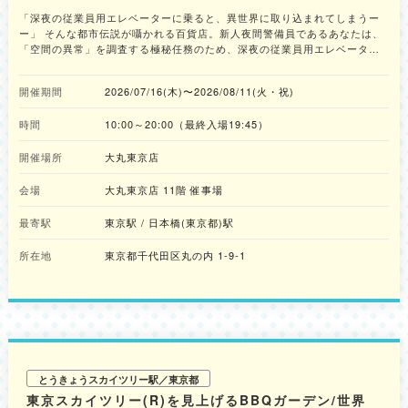
ホラーイベント
「深夜の従業員用エレベーターに乗ると、異世界に取り込まれてしまうー
ー」 そんな都市伝説が囁かれる百貨店。新人夜間警備員であるあなたは、
「空間の異常」を調査する極秘任務のため、深夜の従業員用エレベーター
へと乗り込む。しかし、突如として空間が歪み、存在しないはずのフロア
に辿り着く。そこは、人々の記憶が狂気を帯びて無限にループする『迷界
開催期間
2026/07/16(木)〜2026/08/11(火・祝)
デパート』だった。どこか懐かしくも不気味な売り場、そして暗闇から無
数のマネキンが迫り来る。ここは現実か、それとも悪夢か。手にした警備
時間
10:00～20:00（最終入場19:45）
用ライトの光だけを頼りに、あなたはこの世界からの脱出を試みる。襲い
来る怪異を退け、無限の迷宮から無事に帰還することができるか？
開催場所
大丸東京店
会場
大丸東京店 11階 催事場
最寄駅
東京駅 / 日本橋(東京都)駅
所在地
東京都千代田区丸の内 1-9-1
とうきょうスカイツリー駅／東京都
東京スカイツリー(R)を見上げるBBQガーデン/世界