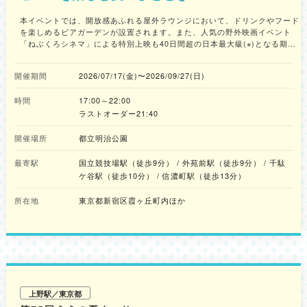
本イベントでは、開放感あふれる屋外ラウンジにおいて、ドリンクやフード
を楽しめるビアガーデンが設置されます。また、人気の野外映画イベント
「ねぶくろシネマ」による特別上映も40日間超の日本最大級(※)となる期間
で行われる予定です。都会の喧騒を忘れ、非日常の夏体験を楽しめます。 ※
日本の屋外映画上映イベントとして開催日数が最大級（Tokyo Legacy
開催期間
2026/07/17(金)〜2026/09/27(日)
Parks株式会社調べ） ◆期間限定の屋外ビアラウンジが今年も登場！ 明治
公園の緑に囲まれた空間に、テーブル・イス・照明演出を施したラウンジが
時間
17:00～22:00
今年も登場します。協賛企業によるドリンクに加え、新たなフードメニュー
も追加されさらに充実。友人・家族・同僚など、誰と訪れても楽しめる“み
ラストオーダー21:40
んなのビアガーデン”です。 ビアラウンジに加えて、さらに今年はコロナビ
ールなどのドリンクと、それらにぴったりのフードを取りそろえた
開催場所
都立明治公園
「Corona Sunsets Truck」が登場します。 金曜から週末のサンセットの時
間をメインに、気持ちをリフレッシュさせてくれる空間が演出されます。コ
最寄駅
国立競技場駅（徒歩9分） / 外苑前駅（徒歩9分） / 千駄
ロナビールとノンアルコールビールのコロナセロに合うフードも提供され、
ケ谷駅（徒歩10分） / 信濃町駅（徒歩13分）
心地よい屋外での食事を楽しめます。 ◆今年の「ねぶくろシネマ」は、屋
外ナイトシネマイベントとして日本最大級となる40日間超のロングラン開
所在地
東京都新宿区霞ヶ丘町内ほか
催！みんなで楽しめる名作・話題作がラインアップ！ 今年も人気の野外映
画イベント「ねぶくろシネマ」が同時開催！大人から子どもまで、誰もが楽
しめる洋画、邦画、アニメの名作・話題作が、日本最大級となる40日超の期
間にわたって実施される予定です。 ◆期間中の特別コンテンツ 毎週火曜
日はみんなで走ってビールで乾杯！「Run & Beer」 都立明治公園ランニン
グコミュニティ「Runner‘s Park Tokyo」とのコラボイベントとして、今年
も「Run & Beer」が開催されます。 ランニング後にはノンアルコールビー
ルのコロナセロが無料で提供！心身共にリフレッシュできる企画が用意され
上野駅／東京都
ます。 日程：7月21日(火)、28日(火)、8月4日(火)、18日(火)、25日(火)、