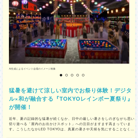
AI生成によるイベント会場のイメージ画像
T
猛暑を避けて涼しい室内でお祭り体験！デジタ
ル×和が融合する『TOKYOレインボー夏祭り』
が開催！
近年、夏の記録的な猛暑が続くなか、日中の厳しい暑さをしのぎながら思い
切り遊べる「屋内のお出かけスポット」への注目がますます高まっていま
す。こうしたなかLED TOKYOは、真夏の暑さや天候を気にすることなく、
涼しく快適な環境で“夏祭り”ならではの高揚感を1日中満喫してほしいとい