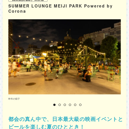
していただけます。 ④キンキンに冷えたラムネで乾杯！ 会場入口やデッキ
SUMMER LOUNGE MEIJI PARK Powered by
付近では、夏祭りのマストアイテム「ラムネ」などのキンキンに冷えたドリ
Corona
ンクも販売。お台場海浜公園でお散歩途中の休憩にもぴったりで、お祭り気
分を存分に味わえます。 ※内容の詳細は公式サイトをご確認ください。
昨年の様子
都会の真ん中で、日本最大級の映画イベントと
ビールを楽しむ夏のひととき！