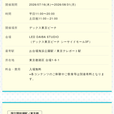
う想いから、本イベントを企画しました。日本の伝統文化である「和」の美
開催期間
2026/07/16(木)〜2026/08/31(月)
しさと、現代のテクノロジーが融合した、魅力的な「屋内型お祭りスポッ
ト」として来場者を迎えます。 会場内では、スタジオを取り囲む巨大LED
時間
平日11:00〜20:00
ビジョンが映し出す大迫力のデジタル花火をはじめ、多彩な演出を取り入れ
た輪投げ、射的などの屋台や、プレイヤーの動きと連動する体感型ゲームな
土日祝11:00～21:00
ど、リアルとデジタルが融合した新感覚の体験が多数用意されています。
夏休みに涼しく快適に遊べる場所を探しているファミリー層をはじめ、フォ
開催場所
デックス東京ビーチ
トジェニックな思い出を残したいカップルや友人同士、さらには日本の「お
祭り文化」をアートとして体験したい海外からの来場者まで、年齢や国籍を
会場
LED DAIBA STUDIO
問わず、誰もが日常を忘れて心躍る特別なひとときを過ごせます。リアルと
（デックス東京ビーチ シーサイドモール3F）
デジタルが融合した新感覚の体験を楽しみに、会場へ足を運んでみてはいか
がでしょうか。 ■「TOKYOレインボー夏祭り」コンテンツ紹介 ①巨大LED
最寄駅
お台場海浜公園駅 / 東京テレポート駅
が彩る、エモくて涼しい“デジタル和空間” 会場内には、やぐらや提灯といっ
た日本のお祭りの伝統的な装飾と、スタジオ内を取り囲む巨大LEDビジョン
所在地
東京都港区 台場1-6-1
が連動した、新感覚の没入型空間が広がります。屋内でありながら、大迫力
のデジタル花火をはじめ、金魚、睡蓮、太鼓、星空などをモチーフにした美
料金・費用
入場無料
しい映像が会場全体を鮮やかに彩ります。どこを切り取ってもSNS映えバツ
※各コンテンツのご体験やご飲食等は別途有料となりま
グン！お気に入りのお出かけコーデで、フォトジェニックな夏の思い出を残
す。
せます。 ②キラキラ光る屋台、テレビなどの豪華景品も！ 昔ながらの夏の
縁日を、デジタル演出でアップデート！鮮やかに発光するサイバー輪投げや
射的、すくい遊びなど、大人も子供も夢中になれるゲームがずらりと並びま
す。さらに、テレビなどの豪華景品が狙える「ガラポン抽選会」など、ハラ
ハラドキドキみんなで楽しめる仕掛けもいっぱいです。 ③涼しい室内で快
適にプレイ！「体感型スポーツゲーム」 プレイヤーの実際の動きに合わせ
て映像がリアルタイムに連動する、インタラクティブゲームが登場！オープ
ン時は「ボウリング」と「サッカー」の2種類をご用意いたします。冷房の
効いた涼しい室内だからこそ、全身を使ったアクティビティを全力でプレイ
国立競技場駅／東京都