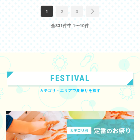
中散歩気分を味わえます。 夜のドルフィンパフォーマンスは、夏らしい音
楽に合わせた映像や光の演出もさることながら、ダイナミックな水しぶきの
1
2
3
上がるイルカのジャンプが圧巻でした。 展示もショーも、夏らしさや涼を
屋内で楽しめるので、猛暑日のおでかけにもオススメです！ ----------------
---------------- 【見どころ①】大輪の花火が咲き誇る！まるで海の中にいる
全331件中 1〜10件
ような幻想空間。 ◆エントランス 「ウミノ参道(うみのさんどう)」 入場ゲ
ートを通り抜けると現れる幻想的なエントランスです。中央の水槽では、花
火の色合いをまとう魚たちが展示されています。鮮やかな紫色の「クレナイ
ニセスズメ」や黄色い体が美しい「コガネキュウセン」が迎え、その周りに
は海中深くに続くような石造りの階段とおぼろげな光を帯びた提灯が照ら
す、海の世界が描かれています。壁に手をかざすことで花火が打ちあがるイ
ンタラクションな仕掛けも取り入れられ、空間全体で“海の世界の花火祭
り”へと誘います。 ◆イマーシブエリア 「海中花火(かいちゅうはなび)」 1
エリアで22台のプロジェクターを使用した、ダイナミックな映像演出が特徴
FESTIVAL
の展示エリアです。四方を囲む約3.7mの壁と床一面には、涼やかな海中世
界が描かれています。花火のようなドット柄をもつ「リーフスティングレ
イ」がフロア中央の“シンボリック水槽”で泳ぎ、周囲に並ぶ11本の水槽に
カテゴリ・エリアで夏祭りを探す
は、大輪の花火を想起させる「ハナミノカサゴ」や雌雄で異なる模様が特徴
的な「オーネイトカウフィッシュ」などが展示されています。また、約3分
に一度花火が一斉に打ちあがるショータイムが開催され、魚たちと花火の美
しさに魅了される海の世界のお祭りが楽しめます。 ◆アトリウムエリア
「海彩回廊(うみいろかいろう)」 穏やかな渚へと続く回廊です。進むにつれ
て、生きものたちがくらす海の環境が浅瀬へと移り変わります。両壁には深
さによって表情を変える海中の景色が映し出され、サンゴ礁から湧き上がる
ように幻想的な花火が静かに咲き広がります。海底をイメージした水槽には
「セミエビ」、波打ち際をイメージした水槽には「ミナミトビハゼ」が展示