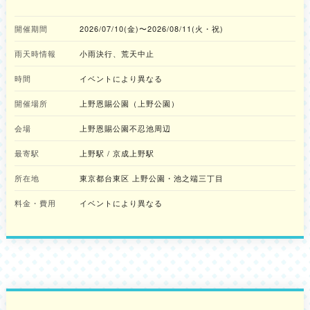
開催期間
2026/07/10(金)〜2026/08/11(火・祝)
雨天時情報
小雨決行、荒天中止
時間
イベントにより異なる
開催場所
上野恩賜公園（上野公園）
会場
上野恩賜公園不忍池周辺
最寄駅
上野駅 / 京成上野駅
所在地
東京都台東区 上野公園・池之端三丁目
料金・費用
イベントにより異なる