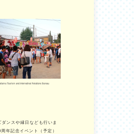
itama Tourism and Internatinal Relations Bureau
(C)Saitama Tourism and Internatinal Relati
ズダンスや縁日なども行いま