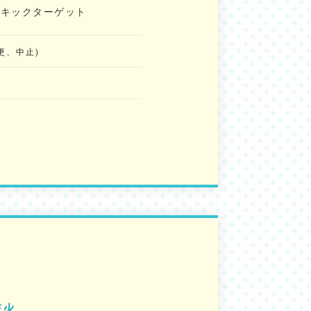
 ・キックターゲット
更、中止)
花火