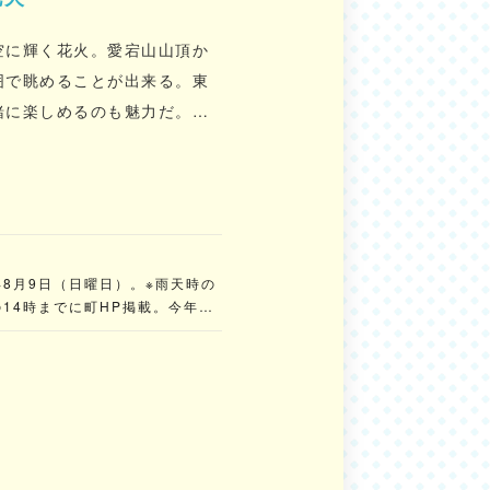
空に輝く花火。愛宕山山頂か
囲で眺めることが出来る。東
緒に楽しめるのも魅力だ。祭
屋台も楽しめる。
年8月9日（日曜日）。※雨天時の
14時までに町HP掲載。今年度
駐車場の販売は完全事前予約制。
。大会当日は規制時間を過ぎると
も規制区域内への入場不可。