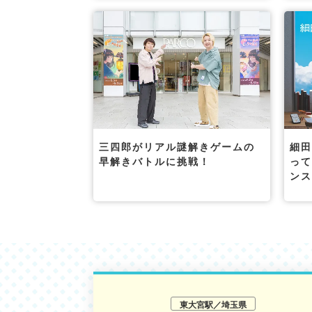
三四郎がリアル謎解きゲームの
細
早解きバトルに挑戦！
っ
ン
東大宮駅／埼玉県