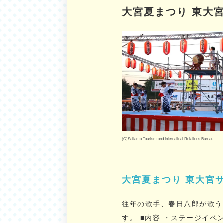
大宮夏まつり 東大
(C)Saitama Tourism and Internatinal Relations Bureau
大宮夏まつり 東大宮
往年の歌手、春日八郎が歌う
す。 ■内容 ・ステージイベント（キッズダンス、組太鼓） ・盆踊り（東大宮音頭など） ・30周年記念イベント（予定）