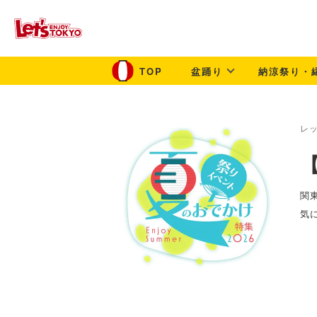
盆踊り
納涼祭り・
レ
関
気