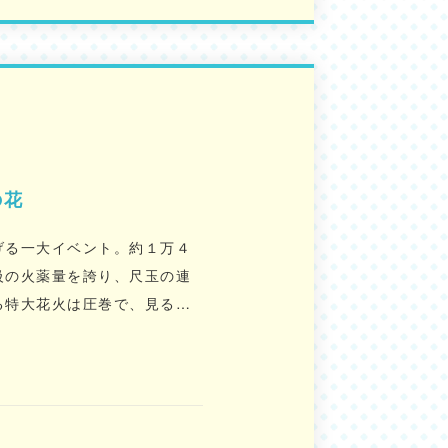
の花
げる一大イベント。約１万４
級の火薬量を誇り、尺玉の連
る特大花火は圧巻で、見るも