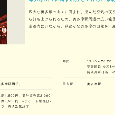
広大な奥多摩の山々に囲まれ、澄んだ空気の夜
ら打ち上げられるため、奥多摩駅周辺の広い範
京都内にいながら、緑豊かな奥多摩の自然を一
りも同日開催され、獅子舞や神輿が出るほか、
)
時間
19:45～20:20
荒天順延 令和8
開催判断は当日の
の有料席、有料
当日販売はなし
奥多摩駅周辺）
最寄駅
奥多摩駅
チケット持参で
4,500円、登計原升席2,000
席2,500円 ※チケット販売は7
まで、売切次第終了