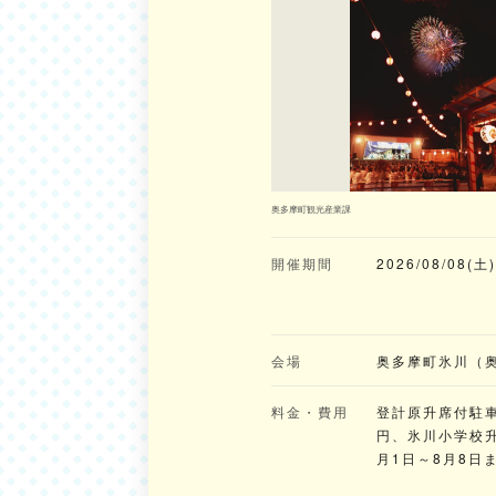
奥多摩町観光産業課
開催期間
2026/08/08(土
会場
奥多摩町氷川（
料金・費用
登計原升席付駐車場
円、氷川小学校升
月1日～8月8日