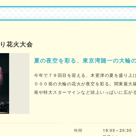
つり花火大会
夏の夜空を彩る、東京湾随一の大輪
今年で７９回目を迎える、木更津の夏を盛り上
０００発の大輪の花火が夜空を彩る。関東最大
発や特大スターマインなど頭上いっぱいに広が
のすべてを魅了する。
)
時間
19:05～20:30