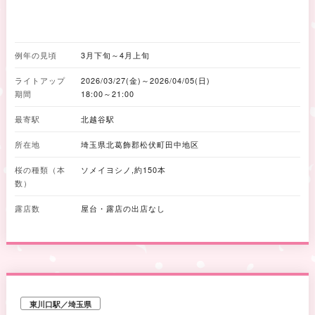
し夜桜も楽しめます。
例年の見頃
3月下旬～4月上旬
ライトアップ
2026/03/27(金)～2026/04/05(日)
期間
18:00～21:00
最寄駅
北越谷駅
所在地
埼玉県北葛飾郡松伏町田中地区
桜の種類（本
ソメイヨシノ,約150本
数）
露店数
屋台・露店の出店なし
東川口駅／埼玉県