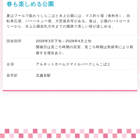
春も楽しめる公園
夏はプールで賑わうしらこばと水上公園には、マス釣り場（春秋冬）、自
転車広場、バーベキュー場、大型遊具等がある。春は、公園のバスロータ
リーから、水上公園改札方向までの園路で美しい桜が楽しめる。
開催期間
2026年3月下旬～2026年4月上旬
開催日は見ごろ時期の目安、見ごろ時期は気候等により前
後する場合あり。
会場
アルネットホームスマイルパークしらこばと
最寄駅
北越谷駅