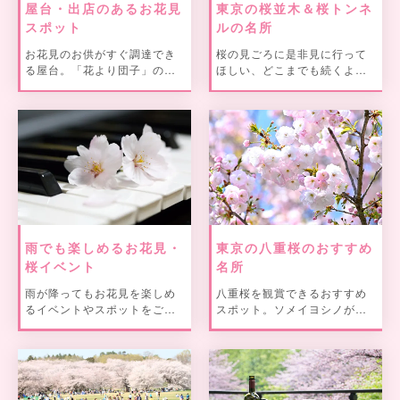
屋台・出店のあるお花見
東京の桜並木＆桜トンネ
スポット
ルの名所
お花見のお供がすぐ調達でき
桜の見ごろに是非見に行って
る屋台。「花より団子」の方
ほしい、どこまでも続くよう
への耳より情報！？
な長い桜並木や桜のトンネル
をピックアップしてご紹介。
雨でも楽しめるお花見・
東京の八重桜のおすすめ
桜イベント
名所
雨が降ってもお花見を楽しめ
八重桜を観賞できるおすすめ
るイベントやスポットをご紹
スポット。ソメイヨシノが散
介。
った後も八重桜で楽しもう。