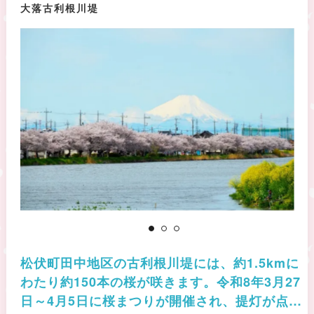
大落古利根川堤
松伏町田中地区の古利根川堤には、約1.5kmに
わたり約150本の桜が咲きます。令和8年3月27
日～4月5日に桜まつりが開催され、提灯が点灯