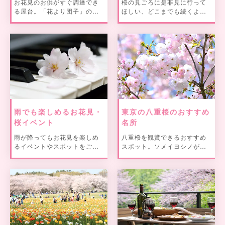
お花見のお供がすぐ調達でき
桜の見ごろに是非見に行って
る屋台。「花より団子」の方
ほしい、どこまでも続くよう
への耳より情報！？
な長い桜並木や桜のトンネル
をピックアップしてご紹介。
雨でも楽しめるお花見・
東京の八重桜のおすすめ
桜イベント
名所
雨が降ってもお花見を楽しめ
八重桜を観賞できるおすすめ
るイベントやスポットをご紹
スポット。ソメイヨシノが散
介。
った後も八重桜で楽しもう。