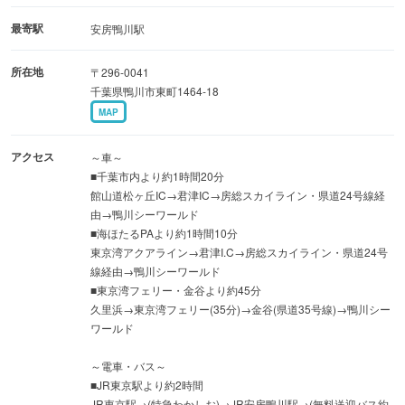
ほかにも、川から海へと続く水の流れを再現し、川魚や鴨
最寄駅
安房鴨川駅
川沿岸の魚を展示した「エコアクアローム」、キリバスの
所在地
〒296-0041
サンゴ環礁をモデルに熱帯の魚やサメを展示している「ト
千葉県鴨川市東町1464-18
ロピカルアイランド」、ベルーガのパフォーマンスが観覧
MAP
できる「マリンシアター」、ウミガメが自然界同様に産卵
し子亀が海に帰る過程を再現した「ウミガメの浜」など、
アクセス
～車～
見どころは多岐にわたります。
■千葉市内より約1時間20分
館山道松ヶ丘IC→君津IC→房総スカイライン・県道24号線経
由→鴨川シーワールド
■海ほたるPAより約1時間10分
東京湾アクアライン→君津I.C→房総スカイライン・県道24号
線経由→鴨川シーワールド
■東京湾フェリー・金谷より約45分
久里浜→東京湾フェリー(35分)→金谷(県道35号線)→鴨川シー
ワールド
～電車・バス～
■JR東京駅より約2時間
JR東京駅→(特急わかしお)→JR安房鴨川駅→(無料送迎バス約