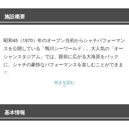
施設概要
昭和45（1970）年のオープン当初からシャチパフォーマン
スを公開している「鴨川シーワールド」。大人気の「オー
シャンスタジアム」では、眼前に広がる大海原をバック
に、シャチの豪快なパフォーマンスを楽しむことができま
す。
続きを読む
海獣類の生息地を再現した「ロッキーワールド」では、ア
シカのパフォーマンスを観られるほか、アザラシやセイウ
チ、エトピリカやペンギンなどの様子を観察可能。「サー
基本情報
フスタジアム」では、海のアイドル・イルカのパフォーマ
ンスも実施しています。