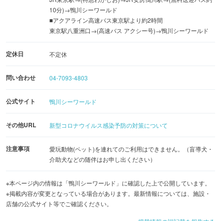
10分)→鴨川シーワールド
■アクアライン高速バス東京駅より約2時間
東京駅八重洲口→(高速バス アクシー号)→鴨川シーワールド
定休日
不定休
問い合わせ
04-7093-4803
公式サイト
鴨川シーワールド
その他URL
新型コロナウイルス感染予防の対策について
注意事項
愛玩動物(ペット)を連れてのご利用はできません。（盲導犬・
介助犬などの随伴はお申し出ください）
※本ページ内の情報は「鴨川シーワールド」に確認した上で公開しています。
※掲載内容が変更となっている場合があります。最新情報については、施設・
店舗の公式サイト等でご確認ください。