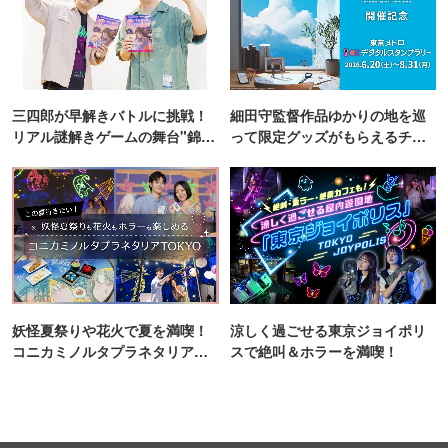
三四郎が早解きバトルに挑戦！
細田守監督作品ゆかりの地を巡
リアル謎解きゲームの舞台"錦糸
って限定グッズがもらえるチャ
町PARCO・楽天地"を巡る！
ンス！
妖怪夏祭りや花火で夏を満喫！
涼しく過ごせる東京ジョイポリ
コニカミノルタプラネタリア
スで絶叫＆ホラーを満喫！
TOKYO