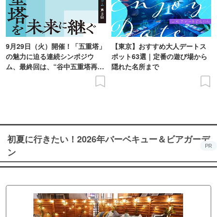
9月29日（火）開催！「五重塔」
【東京】おすすめ大人デートス
の魅力に迫る連続シンポジウ
ポット63選｜定番の遊び場から
ム、最終回は、“谷中五重塔再建
隠れた名所まで
の意義を語り合う”がテーマ
初夏に行きたい！2026年バーベキュー＆ビアガーデ
PR
ン