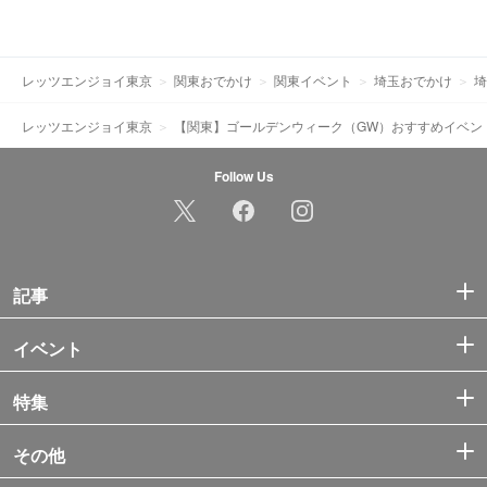
レッツエンジョイ東京
関東おでかけ
関東イベント
埼玉おでかけ
埼
レッツエンジョイ東京
【関東】ゴールデンウィーク（GW）おすすめイベン
Follow Us
記事
イベント
特集
その他