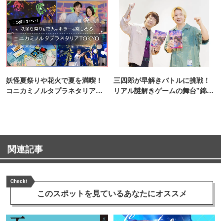
妖怪夏祭りや花火で夏を満喫！
三四郎が早解きバトルに挑戦！
コニカミノルタプラネタリア
リアル謎解きゲームの舞台"錦糸
TOKYO
町PARCO・楽天地"を巡る！
関連記事
Check!
このスポットを見ている
あなたにオススメ