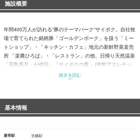
施設概要
年間400万人が訪れる“豚のテーマパーク”サイボク。自社牧
場で育てられた銘柄豚「ゴールデンポーク」を扱う「ミー
トショップ」・「キッチン・カフェ」地元の新鮮野菜直売
所 「楽農ひろば」・「レストラン」の他、日帰り天然温泉
「花鳥風月」が併設。「サイボクの森 」(有料アスレチッ
ク）では、子どもたちが思いっきり遊べ一日中楽しめる。
続きを読む
基本情報
最寄駅
笠幡駅