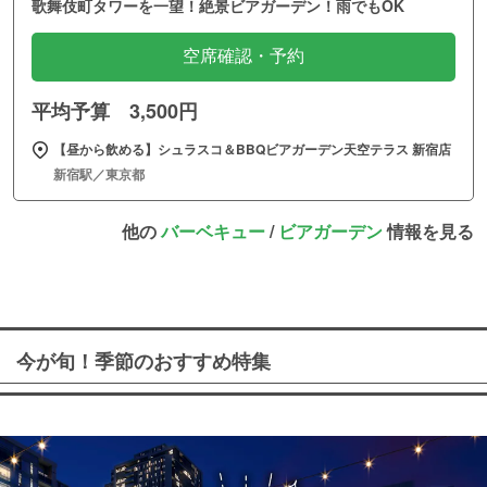
歌舞伎町タワーを一望！絶景ビアガーデン！雨でもOK
空席確認・予約
平均予算 3,500円
【昼から飲める】シュラスコ＆BBQビアガーデン天空テラス 新宿店
新宿駅／東京都
他の
バーベキュー
/
ビアガーデン
情報を見る
今が旬！季節のおすすめ特集