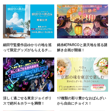
細田守監督作品ゆかりの地を巡
錦糸町PARCOと楽天地を巡る謎
って限定グッズがもらえるチャ
解き企画が開催！
ンス！
涼しく過ごせる東京ジョイポリ
17種類の彩り豊かなおばんざい
スで絶叫＆ホラーを満喫！
から自由にチョイス！