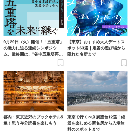
9月29日（火）開催！「五重塔」
【東京】おすすめ大人デートス
の魅力に迫る連続シンポジウ
ポット63選｜定番の遊び場から
ム、最終回は、“谷中五重塔再建
隠れた名所まで
の意義を語り合う”がテーマ
都内・東京近郊のブックホテル5
東京で行くべき展望台12選！絶
選！思う存分読書を楽しもう
景を楽しめる新名所から入場無
料のスポットまで