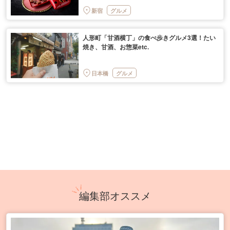
新宿
グルメ
人形町「甘酒横丁」の食べ歩きグルメ3選！たい
焼き、甘酒、お惣菜etc.
日本橋
グルメ
編集部オススメ