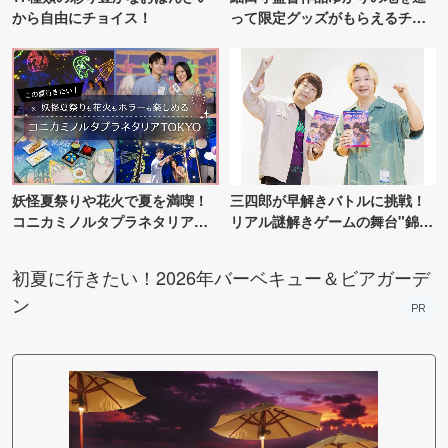
から自由にチョイス！
って限定グッズがもらえるチャ
ンス！
妖怪夏祭りや花火で夏を満喫！
三四郎が早解きバトルに挑戦！
コニカミノルタプラネタリア
リアル謎解きゲームの舞台"錦糸
TOKYO
町PARCO・楽天地"を巡る！
初夏に行きたい！2026年バーベキュー＆ビアガーデ
ン
PR