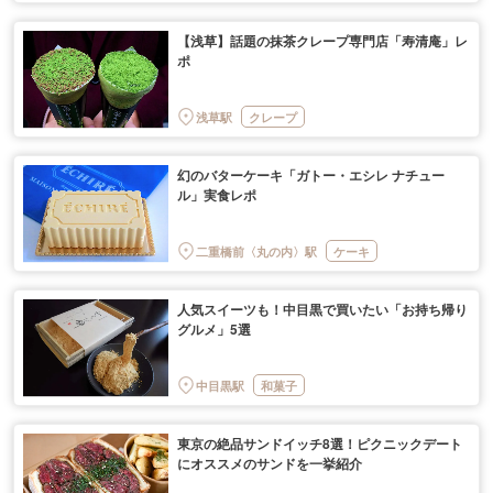
【浅草】話題の抹茶クレープ専門店「寿清庵」レ
ポ
浅草駅
クレープ
幻のバターケーキ「ガトー・エシレ ナチュー
ル」実食レポ
二重橋前〈丸の内〉駅
ケーキ
人気スイーツも！中目黒で買いたい「お持ち帰り
グルメ」5選
中目黒駅
和菓子
東京の絶品サンドイッチ8選！ピクニックデート
にオススメのサンドを一挙紹介