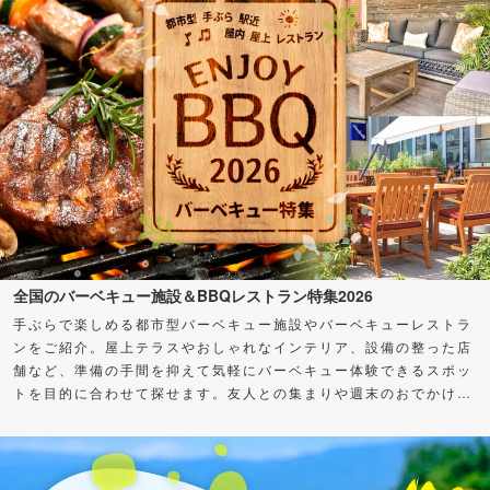
全国のバーベキュー施設＆BBQレストラン特集2026
手ぶらで楽しめる都市型バーベキュー施設やバーベキューレストラ
ンをご紹介。屋上テラスやおしゃれなインテリア、設備の整った店
舗など、準備の手間を抑えて気軽にバーベキュー体験できるスポッ
トを目的に合わせて探せます。友人との集まりや週末のおでかけ
に、バーベキューを楽しもう！