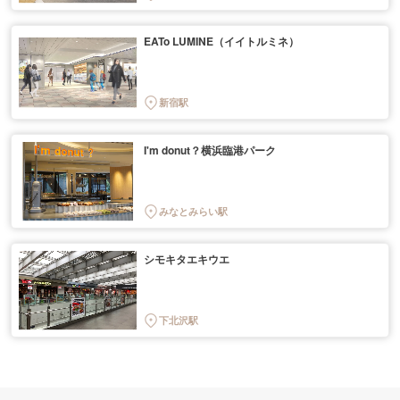
EATo LUMINE（イイトルミネ）
新宿駅
I'm donut？横浜臨港パーク
みなとみらい駅
シモキタエキウエ
下北沢駅