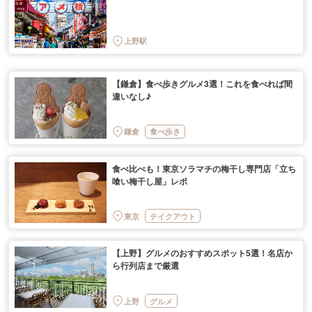
上野駅
【鎌倉】食べ歩きグルメ3選！これを食べれば間
違いなし♪
鎌倉
食べ歩き
食べ比べも！東京ソラマチの梅干し専門店「立ち
喰い梅干し屋」レポ
東京
テイクアウト
【上野】グルメのおすすめスポット5選！名店か
ら行列店まで厳選
上野
グルメ