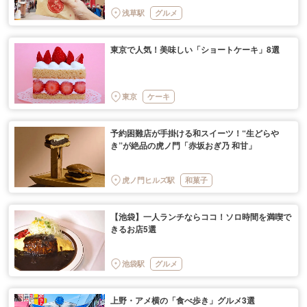
浅草駅
グルメ
東京で人気！美味しい「ショートケーキ」8選
東京
ケーキ
予約困難店が手掛ける和スイーツ！“生どらや
き”が絶品の虎ノ門「赤坂おぎ乃 和甘」
虎ノ門ヒルズ駅
和菓子
【池袋】一人ランチならココ！ソロ時間を満喫で
きるお店5選
池袋駅
グルメ
上野・アメ横の「食べ歩き」グルメ3選