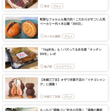
東京
グルメ
斬新なフォルムも魅力的！こだわりがすごい人気
ベーカリー代々木公園「365日」
代々木公園駅
グルメ
「1kg弁当」も！バズってる弁当屋「キッチン
DIVE」レポ
亀戸駅
テイクアウト
【本郷三丁目】オザワ洋菓子店の「イチゴシャン
デ」に感激！
本郷三丁目駅
グルメ
もっちり"湯種パン”好きの天国！「湯種の魔術