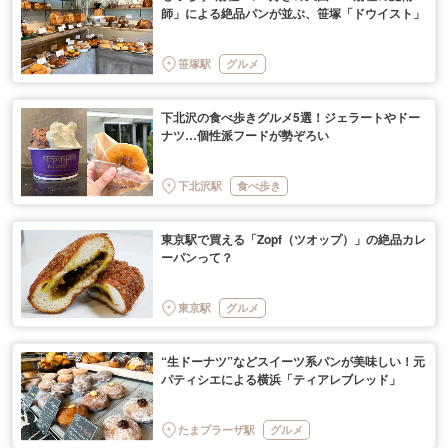
師」による絶品パンが並ぶ、笹塚「ドウイスト」
笹塚駅
グルメ
下北沢の食べ歩きグルメ5選！ジェラートやドー
ナツ…個性派フードが勢ぞろい
下北沢駅
食べ歩き
東京駅で買える「Zopf（ツオップ）」の絶品カレ
ーパンって？
東京駅
グルメ
“生ドーナツ”などスイーツ系パンが美味しい！元
パティシエによる横浜「ティアレブレッド」
たまプラーザ駅
グルメ