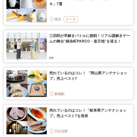
キ」7選
東京
ケーキ
三四郎が早解きバトルに挑戦！リアル謎解きゲー
ムの舞台"錦糸町PARCO・楽天地"を巡る！
売れているのはコレ！ 「岡山県アンテナショッ
プ」売上ベスト7
新橋駅
売れているのはコレ！「岐阜県アンテナショッ
プ」売上ベスト7を発表
日比谷駅