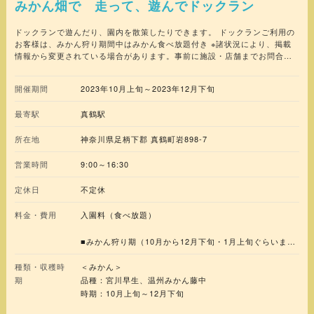
みかん畑で 走って、遊んでドックラン
ドックランで遊んだり、園内を散策したりできます。 ドックランご利用の
お客様は、みかん狩り期間中はみかん食べ放題付き ※諸状況により、掲載
情報から変更されている場合があります。事前に施設・店舗までお問合せ
いただくか、公式サイト等で最新情報をご確認ください。
開催期間
2023年10月上旬～2023年12月下旬
最寄駅
真鶴駅
所在地
神奈川県足柄下郡 真鶴町岩898-7
営業時間
9:00～16:30
定休日
不定休
料金・費用
入園料（食べ放題）
■みかん狩り期（10月から12月下旬・1月上旬ぐらいま
で）
種類・収穫時
＜みかん＞
大人600円 子供220円
期
品種：宮川早生、温州みかん藤中
時期：10月上旬～12月下旬
■甘夏雑柑狩り期(3月下旬からGWくらい)まで) 大人
大人600円 子供220円