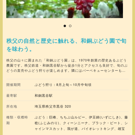
秩父の自然と歴史に触れる、和銅ぶどう園で旬
を味わう。
秩父の山々に囲まれた「和銅ぶどう園」は、1970年創業の歴史あるぶどう
農園です。秩父鉄道・和銅黒谷駅から徒歩1分とアクセスも良好で、旬のぶ
どうの直売やぶどう狩りが楽しめます。隣にはバーベキューセンターも併
設されており、家族やグループで一日中楽しめるスポットです。裏山には
約1300年前の和銅遺跡があり、自然と歴史を感じながら、秩父の味覚を満
開催期間
ぶどう狩り：8月上旬～10月中旬頃
喫できます。
最寄駅
和銅黒谷駅
所在地
埼玉県秩父市黒谷 320
種類・収穫時
ぶどう：巨峰、ちちぶ山ルビー、伊豆錦(いずにしき)、藤
期
稔(ふじみのり)、クィーンニーナ、ブラック・ビート、シ
ャインマスカット、我が道、バイオレットキング、雄宝