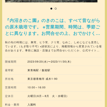
『内沼きのこ園』のきのこは、すべて昔ながら
の原木栽培です。 ※営業期間、時間は、季節ご
とに異なります。お問合せの上、おでかけくだ
さい。
秋の旬の時期には、舞茸、ヒラ茸、クリ茸、なめこ、しめじなども直売し
ています。(もぎ取り不可) ※諸状況により、掲載情報から変更されている場
合があります。事前に施設・店舗までお問合せいただくか、公式サイト等
で最新情報をご確認ください。
開催期間
2023/09/20(水)〜2023/11/30(木)
最寄駅
東青梅駅 / 飯能駅
所在地
東京都青梅市 成木1-90
営業時間
10:00～16:00
定休日
火曜日(6月～8月 火・水曜日)
料金・費用
入園料