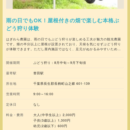
雨の日でもOK！屋根付きの畑で楽しむ本格ぶ
どう狩り体験
はぎわら農園は、雨の日でもぶどう狩りが楽しめる工夫が魅力の観光農園
です。畑の半分以上に屋根が設置されており、天候を気にせずぶどう狩り
が体験できます。ただし屋内施設ではなく、足元がぬかるみやすいため汚
れてもいい靴での来園がおすすめです。初めての方には晴れた日の来園が
推奨されています。園内では収穫したてのぶどうを味わえて、時期によっ
開催期間
ぶどう狩り：8月中旬～9月下旬頃
ては食べ比べも楽しめます。
最寄駅
誉田駅
所在地
千葉県長生郡長柄町山之郷 601-139
営業時間
9:00～16:00
定休日
なし
料金・費用
大人(中学生以上）2,000円
子供(3歳以上）1,300円
幼児(2歳以下）600円