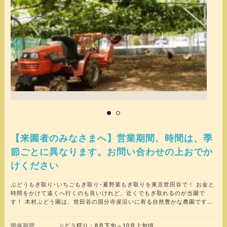
【来園者のみなさまへ】営業期間、時間は、季
節ごとに異なります。お問い合わせの上おでか
けください
ぶどうもぎ取り･いちごもぎ取り･夏野菜もぎ取りを東京世田谷で！ お金と
時間をかけて遠くへ行くのも良いけれど、近くでもぎ取れるのが当園で
す！ 木村ぶどう園は、世田谷の国分寺崖沿いに有る自然豊かな農園です。
小さな子どもにはなかなか触れることの出来ない自然を、父兄の方々には
昔懐かしい香りを楽しめるようもぎ取りを中心とした農業を営んでいま
開催期間
ぶどう狩り：8月下旬～10月上旬頃
す。小さな子どもから年配の方々まで園内に入り土や植物の香りを嗅ぎ、