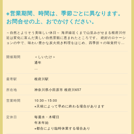
※営業期間、時間は、季節ごとに異なります。
お問合せの上、おでかけください。
～自然とよりそう美味しい休日～ 海岸線近くまで山並みがせまる根府川付
近は変化に富んだ美しい自然景観に恵まれたところです。 絶好のロケーシ
ョンの中で、味わい豊かな炭火焼き料理をはじめ、四季折々の味覚狩りな
ど、 生の自然にふれる楽しさを味わってください。 ※諸状況により、掲載
情報から変更されている場合があります。事前に施設・店舗までお問合せ
開催期間
＜しいたけ＞
いただくか、公式サイト等で最新情報をご確認ください。
通年
＜みかん＞
最寄駅
根府川駅
10月中旬～12月下旬ころまで
所在地
神奈川県小田原市 根府川657
営業時間
10:30～15:00
※天候によって早めに終わる場合があります
定休日
毎週水・木曜日
年末年始
※都合により臨時休業する場合あり