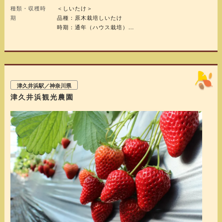
種類・収穫時
＜しいたけ＞
期
品種：原木栽培しいたけ
時期：通年（ハウス栽培）
＜みかん＞
品種：宮本早生・青島
時期：10月下旬～12月下旬
津久井浜駅／神奈川県
津久井浜観光農園