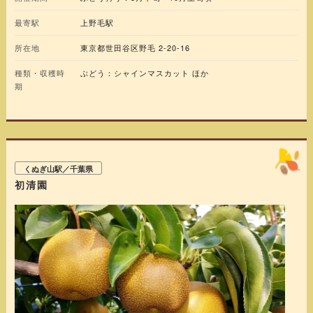
普段見ることの出来ない野菜や果実の生っている姿を見て直接触れながら
最寄駅
上野毛駅
収穫することが出来る農園です。 ※諸状況により、掲載情報から変更され
ている場合があります。事前に施設・店舗までお問合せいただくか、公式
サイト等で最新情報をご確認ください。
所在地
東京都世田谷区野毛 2-20-16
種類・収穫時
ぶどう：シャインマスカット ほか
期
くぬぎ山駅／千葉県
初清園