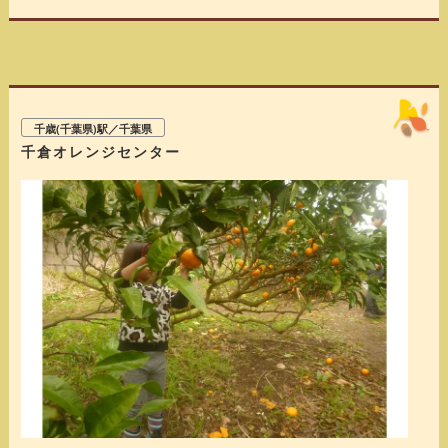
■上記以外の時期
大人500円 子供220円
※子どもは3歳から～小学6年生
※お持ち帰り袋1袋1100円（詰め放題）
千歳(千葉県)駅／千葉県
千倉オレンジセンター