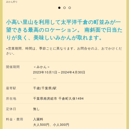
みかん狩り
みか
小高い里山を利用して太平洋千倉の町並みが一
望できる最高のロケーション。 南斜面で日当た
りが良く、美味しいみかんが取れます。
※営業期間、時間は、季節ごとに異なります。お問合せの上、おでかけくだ
さい。
開催期間
＜みかん＞
2023年10月1日～2024年4月30日
＜さつまいも＞
最寄駅
千歳(千葉県)駅
2023年8月下旬～2023年10月下旬
所在地
千葉県南房総市 千倉町久保1494
定休日
無し
料金・費用
入園料
大人500円、小人300円