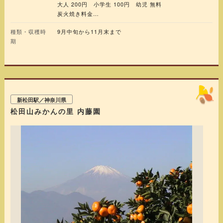
大人 200円 小学生 100円 幼児 無料
炭火焼き料金
大人 200円 小学生 100円 幼児 100円 乳児無料
種類・収穫時
9月中旬から11月末まで
期
収穫した椎茸は全てお買い上げ
100g 330円
新松田駅／神奈川県
松田山みかんの里 内藤園