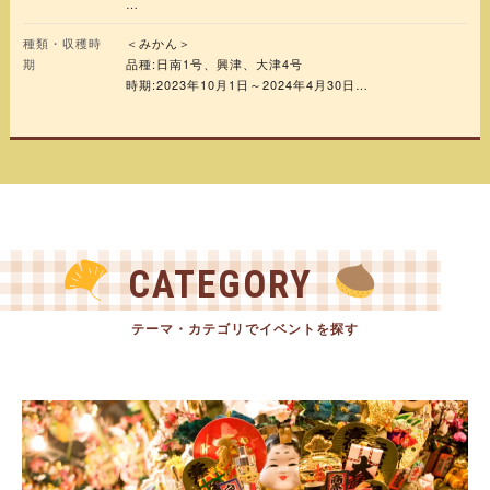
＜みかん＞
種類・収穫時
＜みかん＞
食べ放題、お持ち帰りは量り売り
期
品種:日南1号、興津、大津4号
＜さつまいも＞
時期:2023年10月1日～2024年4月30日
お持ち帰り1㎏350円～
＜さつまいも＞
品種:紅あずま
時期:2023年8月下旬～2023年10月下旬
CATEGORY
テーマ・カテゴリでイベントを探す