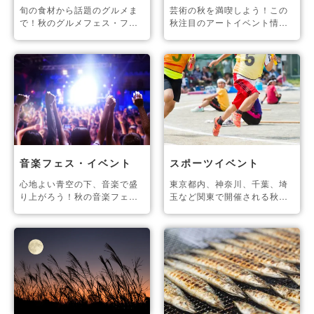
旬の食材から話題のグルメま
芸術の秋を満喫しよう！この
で！秋のグルメフェス・フー
秋注目のアートイベント情
ドイベント情報。
報。
音楽フェス・イベント
スポーツイベント
心地よい青空の下、音楽で盛
東京都内、神奈川、千葉、埼
り上がろう！秋の音楽フェ
玉など関東で開催される秋の
ス・イベント情報。
スポーツイベント情報をご紹
介。