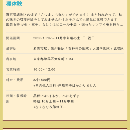
穫体験
東京都練馬区の畑で「さつまいも掘り」ができます！ 土と触れ合って、秋
の味覚の収穫体験をしてみませんか？お子さんでも簡単に収穫できます！
服装＆持ち物 ・軍手、もしくはビニール手袋 ・掘ったサツマイモを持ち帰
るビニール袋等 ・汚れても良い服装、汚れてもいい運動靴や長靴 ※さつま
いも掘り会場は時期により変わりますので公式サイトをご確認ください。
開催期間
2023/10/07～11月中旬頃の土･日･祝日
最寄駅
和光市駅 / 光が丘駅 / 石神井公園駅 / 大泉学園駅 / 成増駅
所在地
東京都練馬区大泉町 1-54
営業時間
10:00～12:00
料金・費用
3株1500円
※その他入場料･体験料等はかかりません
種類・収穫時
品種:べにはるか、べにあずま
期
時期:10月上旬～11月中旬
※なくなり次第終了
※さつまいもの種類は選べません
この他だいこん、にんじん、サトイモ、ジャガイモ、ネギ
等