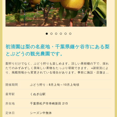
初清園は梨の名産地・千葉県鎌ケ谷市にある梨
とぶどうの観光農園です。
梨狩りだけでなく、ぶどう狩りも楽しめます。涼しい果樹棚の下で、採れ
たてのみずみずしく美味しい果物をたっぷり堪能できます。 ※諸状況によ
り、掲載情報から変更されている場合があります。事前に施設・店舗まで
お問合せいただくか、公式サイト等で最新情報をご確認ください。
開催期間
ぶどう狩り：8月上旬～10月上旬頃
最寄駅
くぬぎ山駅
所在地
千葉県松戸市串崎新田 215
定休日
シーズン中無休