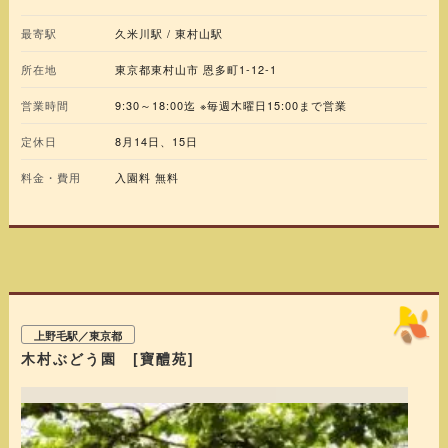
くか、公式サイト等で最新情報をご確認ください。
最寄駅
久米川駅 / 東村山駅
所在地
東京都東村山市 恩多町1-12-1
営業時間
9:30～18:00迄 ※毎週木曜日15:00まで営業
定休日
8月14日、15日
料金・費用
入園料 無料
上野毛駅／東京都
木村ぶどう園 [寶醴苑]