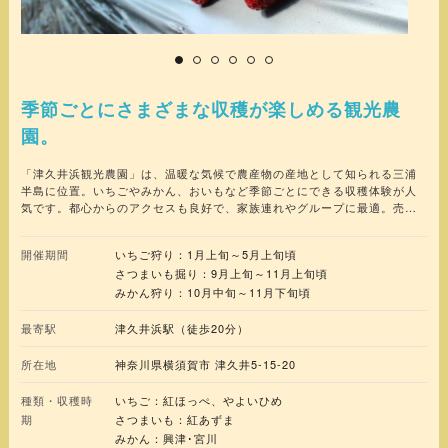
季節ごとにさまざまな収穫が楽しめる観光農
園。
「津久井浜観光農園」は、温暖な気候で農産物の産地として知られる三浦
半島に位置。いちごやみかん、おいもなど季節ごとにできる収穫体験が人
気です。都心からのアクセスも良好で、家族連れやグループに最適。売店
では朝採り野菜や自家製の漬物、ジャムなどを購入することも可能です。
開催期間
いちご狩り：1月上旬～5月上旬頃
さつまいも掘り：9月上旬～11月上旬頃
みかん狩り：10月中旬～11月下旬頃
最寄駅
津久井浜駅（徒歩20分）
所在地
神奈川県横須賀市 津久井5-15-20
種類・収穫時
いちご：紅ほっぺ、やよいひめ
期
さつまいも：紅あずま
みかん：興津･宮川