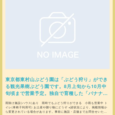
東京都東村山ぶどう園は「ぶどう狩り」ができ
る観光果樹ぶどう園です。8月上旬から10月中
旬頃まで営業予定。独自で育種した「バナナゴ
ールド」ぶどうを近くで見て、楽しんでくださ
雨除け施設(ハウス)あり 雨時でもぶどう狩りができる 小雨も営業中 ト
い。 ※営業期間、時間は、季節ごとに異なりま
イレ(車椅子利用可) お土産や贈り物にどうぞ ※諸状況により、掲載情報か
ら変更されている場合があります。事前に施設・店舗までお問合せいただ
す。お問合せの上、おでかけください。