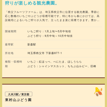
狩りが楽しめる観光農園。
「秩父フルーツファーム」は、埼玉県秩父市に位置する観光農園。季節に
応じ数種のいちごやぶどうが収穫可能です。特に冬から春にかけては、高
設栽培によるいちご狩りが人気で、立ったまま楽に収穫できます。豊かな
自然に囲まれた環境にあり、周辺観光地と合わせて訪れることができるの
も魅力です。
開催期間
いちご狩り：1月上旬〜5月中旬頃
ぶどう狩り：9月中旬～10月中旬頃
最寄駅
影森駅
所在地
埼玉県秩父市 下影森877-1
種類・収穫時
いちご：紅ほっぺ、べにたま、ほしうらら
期
ぶどう：シャインマスカット、ちちぶ山ルビー、巨峰
久米川駅／東京都
東村山ぶどう園