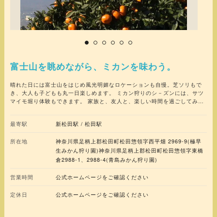
富士山を眺めながら、ミカンを味わう。
晴れた日には富士山をはじめ風光明媚なロケーションも自慢。芝ソリもで
き、大人も子どもも丸一日楽しめます。 ミカン狩りのシ－ズンには、サツ
マイモ堀り体験もできます。 家族と、友人と、楽しい時間を過ごしてみて
はいかがでしょうか。 ※諸状況により、掲載情報から変更されている場合
があります。事前に施設・店舗までお問合せいただくか、公式サイト等で
最寄駅
新松田駅 / 松田駅
最新情報をご確認ください。
所在地
神奈川県足柄上郡松田町松田惣領字西平畑 2969-9(極早
生みかん狩り園)神奈川県足柄上郡松田町松田惣領字東橋
倉2988-1、2988-4(青島みかん狩り園)
営業時間
公式ホームページをご確認ください
定休日
公式ホームページをご確認ください