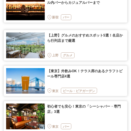
ル内バーからカジュアルバーまで
新宿
バー
【上野】グルメのおすすめスポット5選！名店か
ら行列店まで厳選
上野
グルメ
【東京】外飲みOK！テラス席のあるクラフトビ
ール専門店4選
東京
ビール・ビアガーデン
初心者でも安心！東京の「シーシャバー・専門
店」3選
東京
バー