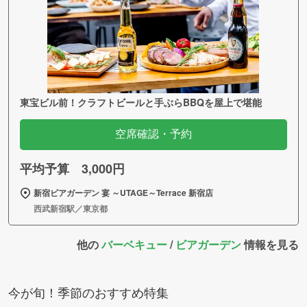
東宝ビル前！クラフトビールと手ぶらBBQを屋上で堪能
空席確認・予約
平均予算 3,000円
新宿ビアガーデン 宴 ～UTAGE～Terrace 新宿店
西武新宿駅／東京都
他の
バーベキュー
/
ビアガーデン
情報を見る
今が旬！季節のおすすめ特集