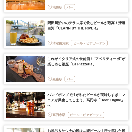
池袋駅
バー
隅田川沿いのテラス席で飲むビールが最高！清澄
白河「CLANN BY THE RIVER」
清澄白河駅
ビール・ビアガーデン
これがイタリア式の食前酒！“アペリティーボ”が
楽しめる銀座「La Piazzetta」
銀座駅
バー
ハンドポンプで注がれたビールが美味しすぎ！マ
ニアが興奮してしまう、高円寺「Beer Engine」
へ
高円寺駅
ビール・ビアガーデン
お風呂＆サウナの後は…即ビール！汗を流した後