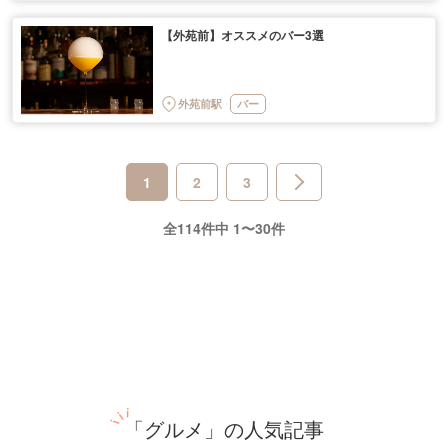
【外苑前】オススメのバー3選
外苑前駅
バー
1
2
3
全114件中 1〜30件
「グルメ」の人気記事