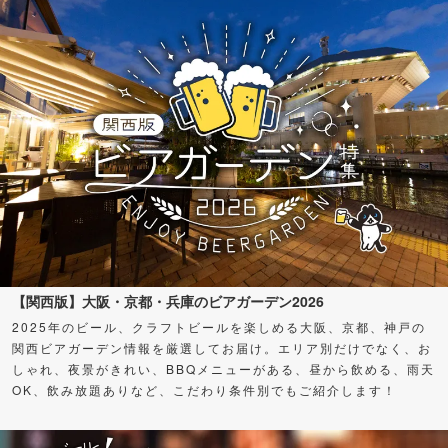
【関西版】大阪・京都・兵庫のビアガーデン2026
2025年のビール、クラフトビールを楽しめる大阪、京都、神戸の
関西ビアガーデン情報を厳選してお届け。エリア別だけでなく、お
しゃれ、夜景がきれい、BBQメニューがある、昼から飲める、雨天
OK、飲み放題ありなど、こだわり条件別でもご紹介します！