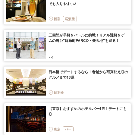
でも入りやすい♪
新宿
居酒屋
三四郎が早解きバトルに挑戦！リアル謎解きゲー
ムの舞台"錦糸町PARCO・楽天地"を巡る！
日本橋でデートするなら！老舗から写真映え◎の
グルメまで13選
日本橋
【東京】おすすめのホテルバー4選！デートにも
◎
東京
バー