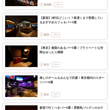
新宿駅
バー
【新宿】2軒目どこいく？夜遅くまで営業してい
るおすすめカフェ＆バー4選
新宿
バー
【東京】個室のあるバー4選！プライベートな空
間をゆったり満喫
東京
バー
推しのチームをみんなで応援！東京都内のスポー
ツバー6選
東京
バー
新宿で行くべきバー4選！雰囲気バツグンのホテ