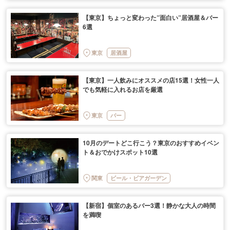
【東京】ちょっと変わった”面白い”居酒屋＆バー
6選
東京
居酒屋
【東京】一人飲みにオススメの店15選！女性一人
でも気軽に入れるお店を厳選
東京
バー
10月のデートどこ行こう？東京のおすすめイベン
ト＆おでかけスポット10選
関東
ビール・ビアガーデン
【新宿】個室のあるバー3選！静かな大人の時間
を満喫