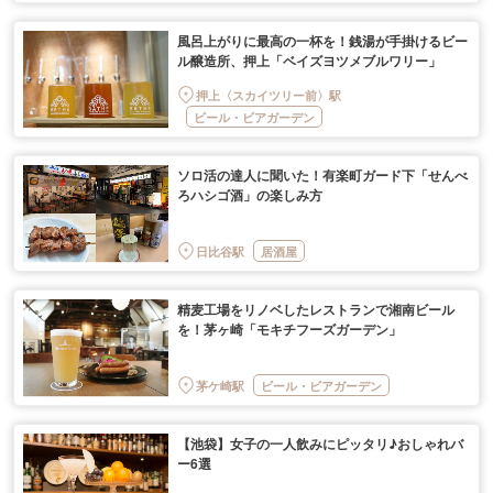
風呂上がりに最高の一杯を！銭湯が手掛けるビー
ル醸造所、押上「ベイズヨツメブルワリー」
押上〈スカイツリー前〉駅
ビール・ビアガーデン
ソロ活の達人に聞いた！有楽町ガード下「せんべ
ろハシゴ酒」の楽しみ方
日比谷駅
居酒屋
精麦工場をリノベしたレストランで湘南ビール
を！茅ヶ崎「モキチフーズガーデン」
茅ケ崎駅
ビール・ビアガーデン
【池袋】女子の一人飲みにピッタリ♪おしゃれバ
ー6選