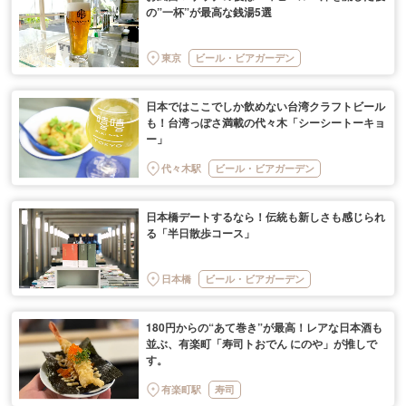
の”一杯”が最高な銭湯5選
東京
ビール・ビアガーデン
日本ではここでしか飲めない台湾クラフトビール
も！台湾っぽさ満載の代々木「シーシートーキョ
ー」
代々木駅
ビール・ビアガーデン
日本橋デートするなら！伝統も新しさも感じられ
る「半日散歩コース」
日本橋
ビール・ビアガーデン
180円からの“あて巻き”が最高！レアな日本酒も
並ぶ、有楽町「寿司トおでん にのや」が推しで
す。
有楽町駅
寿司