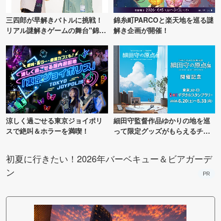
三四郎が早解きバトルに挑戦！
錦糸町PARCOと楽天地を巡る謎
リアル謎解きゲームの舞台"錦糸
解き企画が開催！
町PARCO・楽天地"を巡る！
涼しく過ごせる東京ジョイポリ
細田守監督作品ゆかりの地を巡
スで絶叫＆ホラーを満喫！
って限定グッズがもらえるチャ
ンス！
初夏に行きたい！2026年バーベキュー＆ビアガーデ
ン
PR