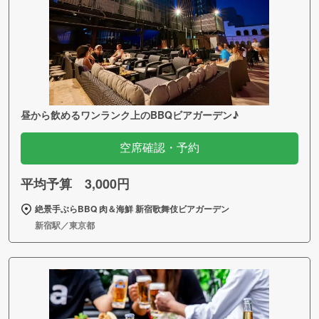
昼から飲めるワンランク上のBBQビアガーデン♪
空席確認・予約
平均予算 3,000円
絶景手ぶらBBQ 肉＆海鮮 新宿歌舞伎ビアガーデン
新宿駅／東京都