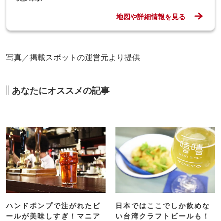
あなたにオススメの記事
ハンドポンプで注がれたビ
日本ではここでしか飲めな
ールが美味しすぎ！マニア
い台湾クラフトビールも！
が興奮してしまう、高円寺
台湾っぽさ満載の代々木
「Beer Engine」へ
「シーシートーキョー」