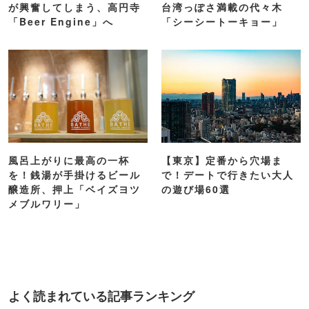
風呂上がりに最高の一杯
【東京】定番から穴場ま
を！銭湯が手掛けるビール
で！デートで行きたい大人
醸造所、押上「ベイズヨツ
の遊び場60選
メブルワリー」
よく読まれている記事ランキング
1
東京の「涼しい場所」16選！夏のおでかけ
にピッタリ【2026】