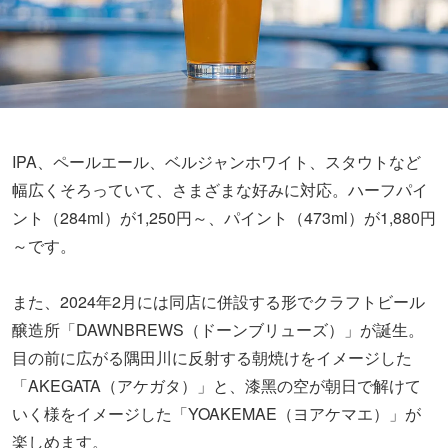
IPA、ペールエール、ベルジャンホワイト、スタウトなど
幅広くそろっていて、さまざまな好みに対応。
ハーフパイ
ント（284ml）が1,250円～、パイント（473ml）が1,880円
～です。
また、2024年2月には同店に併設する形で
クラフトビール
醸造所
「
DAWNBREWS（ドーンブリューズ）
」が誕生。
目の前に広がる隅田川に反射する朝焼けをイメージした
「AKEGATA（アケガタ）」と、漆黑の空が朝日で解けて
いく様をイメージした「YOAKEMAE（ヨアケマエ）」が
楽しめます。