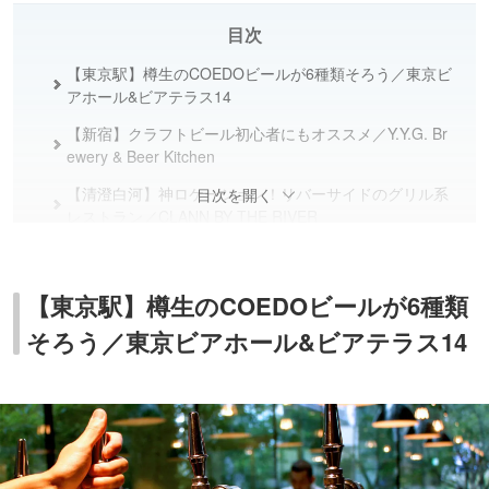
目次
【東京駅】樽生のCOEDOビールが6種類そろう／東京ビ
アホール&ビアテラス14
【新宿】クラフトビール初心者にもオススメ／Y.Y.G. Br
ewery & Beer Kitchen
【清澄白河】神ロケーション！リバーサイドのグリル系
目次を開く
レストラン／CLANN BY THE RIVER
【奥多摩】豊かな自然の中でオリジナルビールを堪能／
VERTERE Taproom
【東京駅】樽生のCOEDOビールが6種類
そろう／東京ビアホール&ビアテラス14