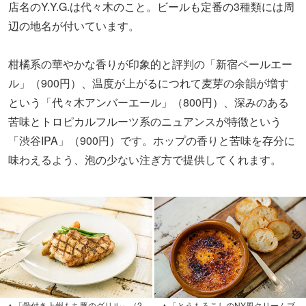
店名のY.Y.G.は代々木のこと。ビールも定番の3種類には周
辺の地名が付いています。
柑橘系の華やかな香りが印象的と評判の「新宿ペールエー
ル」（900円）、温度が上がるにつれて麦芽の余韻が増す
という「代々木アンバーエール」（800円）、
深みのある
苦味とトロピカルフルーツ系のニュアンスが特徴という
「渋谷IPA」（900円）です
。ホップの香りと苦味を存分に
味わえるよう、泡の少ない注ぎ方で提供してくれます。
▲「骨付き上州もち豚のグリル」（2,
▲「とうもろこしのNY風クリームブ