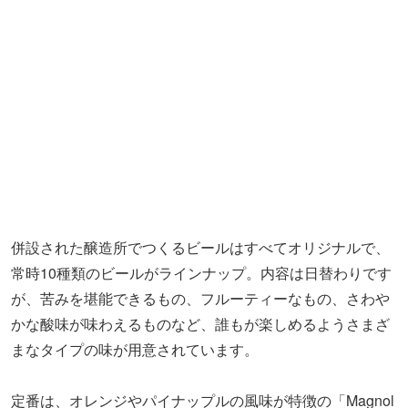
併設された醸造所でつくるビールはすべてオリジナルで、
常時10種類のビールがラインナップ。内容は日替わりです
が、苦みを堪能できるもの、フルーティーなもの、さわや
かな酸味が味わえるものなど、誰もが楽しめるようさまざ
まなタイプの味が用意されています。
定番は、オレンジやパイナップルの風味が特徴の「Magnol
ia（マグノリア）」（ハーフ 800円／パイント1,300円）な
ど。ワンサイズの銘柄もありますが、多くはハーフ（266m
l）とパイント（473ml）から選べます。
カウンターで注文と会計を済ませ、ビールを受け取りまし
ょう。フードは席まで持ってきてくれます。