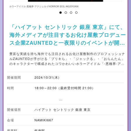
ホラーアイドル-悪種界-アクシュカイHORROR IDOL AKUSYUKAI
お
「ハイアット セントリック 銀座 東京」にて、
海外メディアが注目するお化け屋敷プロデュー
ス企業ZAUNTEDと一夜限りのイベントが開催
されます。
豊富な実績を持ち海外でも注目されるお化け屋敷制作のプロフェッショナ
ルZAUNTEDが手がける「プリキら」・「ジャックる」・「おらんたん」
のキャラクターで構成されたコワかわいいホラーアイドル「-悪種界-アク
シュカイ」が登場。また、ZAUNTEDの創業者であるマイケルティー氏に
よる特殊メイクのデモンストレーションを間近で見ることができます。銀
開催期間
2024/10/31(木)
座ならではの大人のハロウィンを堪能することができるほか、ゲストとし
てではなく、当イベントの世界の一員となったつもりで楽しめます。2017
時間
18:00～22:00（最終受付時間 21:00）
年に開催されたNo.1 DJを決める大会「Red Bull 3Style」で優勝し、日本
一に輝いたDJ RINAによるライブパフォーマンスで盛り上がる会場の中、
今注目の新感覚ハブ酒「HABUSH」をはじめとするカクテルと共に、今年
のハロウィンは洗練された大人の街・銀座で一夜限りのハロウィンイベン
*18:00より入場開始
トへ足を運んでみてはいかがでしょうか。 ◆メインプログラム ・DJ
開催場所
ハイアット セントリック 銀座 東京
*DJライブは19:00より開始
RINAによるHIP HOP / R&B / HOUSE / DISCO ライブ ・マイケルティー
*ゾンビ特殊メイクデモンストレーションは20:00より開
氏によるゾンビ特殊メイクのデモンストレーション ・ホラーアイドル-悪
会場
NAMIKI667
始
種界-アクシュカイによるグリーティング ・ヒップホップクィーン・Awich
プロデュースのオリジナルハブ酒の提供 ◆メニュー 【フード】 ・どろ～
最寄駅
銀座駅