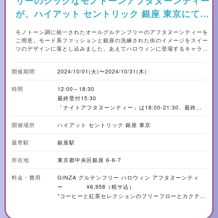
リーのシックなモノトーンアフタヌーンティー
が、ハイアット セントリック 銀座 東京にて開
催されます。
モノトーン調に統一されたオールグルテンフリーのアフタヌーンティーを
ご用意。モード系ファッションと銀座の洗練された街のイメージをスイー
ツのデザインに落とし込みました。あえてハロウィンに登場するキャラク
ターを直接的にモチーフとしないことで、シックな大人の雰囲気を楽しめ
ます。当ホテルがある銀座 並木通りは国内外のハイブランドが軒を連ね、
開催期間
2024/10/01(火)〜2024/10/31(木)
革新的で高級感あふれる通りです。そんな銀座のイメージをスイーツで表
現。セイボリーはスイーツとは一転し、秋らしい華やかな色合いで提供さ
時間
12:00～18:30
れます。食欲の秋にぴったりな、旬の味覚を存分に使用した贅沢でボリュ
ーミーな一品を堪能することができます。スイーツからセイボリーまで全
最終受付15:30
種類グルテンフリーで仕立てられたヘルシーアフタヌーンティーで、スタ
「ナイトアフタヌーンティー」は18:00‐21:30、最終受
イリッシュなハロウィンを過ごしてみてはいかがでしょうか。 ◆メニュー
付20:00
内容 ・フォレノワール ・モンブラン ・チーズケーキ ・チョコレートタル
開催場所
ハイアット セントリック 銀座 東京
※3時間制 (「ナイトアフタヌーンティー」は1時間半制）
ト ・ブラックベリーのパンナコッタ ・洋梨とキャラメルのシュー ・林檎
※L.O.は終了時間の30分前
ムース ・黒米リゾットと南瓜エスプーマ 赤ワインソース ・コーヒーと紅
最寄駅
銀座駅
茶セレクションのフリーフロー
所在地
東京都中央区銀座 6-6-7
料金・費用
GINZA グルテンフリー ハロウィン アフタヌーンティ
ー ¥6,958（税サ込）
*コーヒーと紅茶セレクションのフリーフローとカクテル
1杯が付きます。
GINZA グルテンフリー ハロウィン ナイトアフタヌーン