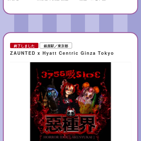
CHICKEN BASKET 9,240円～13,860円 カラフルな色で編み上げられた
ニワトリデザインのカゴ。アクセサリーや小物入れに。 ◆【「ドンエンリ
コ」のトルティーヤチップスとサルサ】 メキシカンブランドの「ドンエン
リコ」のデザインは、「ディア・デ・ムエルトス(死者の日)」をモチーフ
に、色鮮やかな花やメキシコの情熱と軽快さを表現。 ・トルティーヤチッ
プス 各627円 サワークリームオニオン、ソルト、チリの3種類。 ・ディ
ップ 各886～951円 トルティーヤチップにおすすめのディップ。グァカ
モレ(アボカド)、トマトチリ、ハラペーニョチェダーチーズの3種類。
終了しました
銀座駅／東京都
ZAUNTED x Hyatt Centric Ginza Tokyo