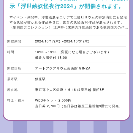
示「浮世絵妖怪夜行2024」が開催されます。
本イベント期間中、浮世絵展示エリアでは提灯リウムの特別演出にも登場
する妖怪が描かれる作品を含む、国芳の妖怪画10作品が展示されます。
〈歌川国芳コレクション〉 江戸時代末期の浮世絵師である歌川国芳の作品
から、金魚と鯉が描かれている作品が常設展示され、この“歌川国芳浮世絵
コレクション“を通して、江戸時代から人々に親しまれていた金魚鑑賞の文
開催期間
2024/10/17(木)〜2024/10/31(木)
化をお伝えしています。 今回の期間限定展示では、ユニークな作風が人気
の妖怪画を見ることができる機会となりますので、金魚アート鑑賞とあわ
時間
10:00～19:00（変更になる場合がございます）
せて楽しんでみてはいかがでしょうか。
最終入場受付 18:00
開催場所
アートアクアリウム美術館 GINZA
最寄駅
銀座駅
所在地
東京都中央区銀座 4-6-16 銀座三越 新館8F
料金・費用
WEBチケット 2,500円
当日券 2,700円（当日券は銀座三越新館9階にて発売）