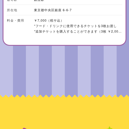
り和牛チーズバーガー ・熱々マグマのフォー ・トロットロな臓物を添えた
タコス ・真っ赤なレッドスパイスチキン など ◆【ドリンク】 ・オリジナ
所在地
東京都中央区銀座 6-6-7
ルハブ酒 ・スパークリング・赤・白ワイン ・ビール・カクテル各種 ・ソ
フトドリンク
料金・費用
￥7,000（税サ込）
*フード・ドリンクに使用できるチケットを3枚お渡し
*追加チケットを購入することができます（3枚 ￥2,000
/ 5枚 ￥3,000）