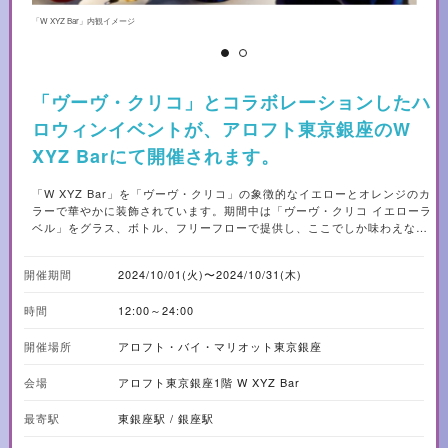
「W XYZ Bar」内観イメージ
写真
前
「ヴーヴ・クリコ」とコラボレーションしたハ
ロウィンイベントが、アロフト東京銀座のW
XYZ Barにて開催されます。
「W XYZ Bar」を「ヴーヴ・クリコ」の象徴的なイエローとオレンジのカ
ラーで華やかに装飾されています。期間中は「ヴーヴ・クリコ イエローラ
ベル」をグラス、ボトル、フリーフローで提供し、ここでしか味わえない
バーテンダーオリジナル スペシャルカクテルも用意されています。音楽と
ともに、特別なカクテルを楽しむひとときを過ごしてみてはいかがでしょ
開催期間
2024/10/01(火)〜2024/10/31(木)
うか。 ◆「Yelloween 2024 @Aloft Tokyo Ginza」DJ Nightイベント概
要 10月25日（金）と31日（木）にはDJ Nightを開催。31日（木）のハロ
時間
12:00～24:00
ウィン当日は特別フォトブースでの写真を撮ったり、人気DJのパフォーマ
ンスで盛り上がったり、ペインターによるフェイスペインティングでハロ
開催場所
ウィン気分をさらに高めたりと、手ぶらで来場しても楽しめる一夜限りの
アロフト・バイ・マリオット東京銀座
スペシャルコンテンツをご用意。ご予約不要で、お仕事帰りに気軽に立ち
寄れるこの機会をお見逃しなく。 会場：アロフト東京銀座1階 W XYZ Bar
会場
アロフト東京銀座1階 W XYZ Bar
開催日時：2024年10月25日（金）21:30～23:00、2024年10月31日（木）
21:00～23:00 料金：エントリーフリー、ワンドリンクオーダー制 フェイ
最寄駅
東銀座駅 / 銀座駅
スペインティング： 2024年10月31日（木）19:00～21:00