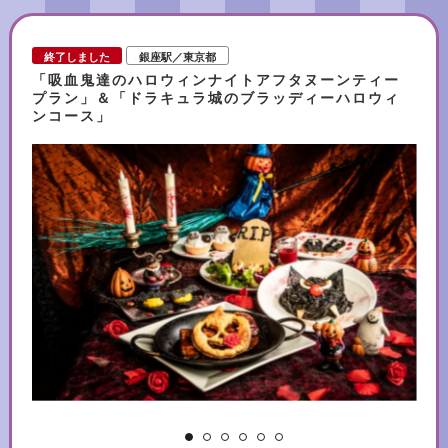
が暮らす「奇跡の森」と呼ばれ、一億年も前からその奇跡を繋いできまし
た。人口4,500人ほどの村には夜になると明かりが少なく、美しく輝く星々
を見る事ができます。2021年にユネスコ自然遺産に登録された「やんばる
終了しました
銀座駅／東京都
の森」で、様々な生き物たちの声をBGMに、輝く星々を眺める特別な体験
「吸血鬼達のハロウィンナイトアフタヌーンティー
をしてみてはいかがでしょうか。 ナレーション：満島真之介 上映日：全館
プラン」＆「ドラキュラ城のブラッディーハロウィ
で上映中 上映館：プラネタリアTOKYO(有楽町) プラネタリア
ンコース」
YOKOHAMA(横浜) プラネタリウム満天(池袋)、プラネタリウム天空(押
上)