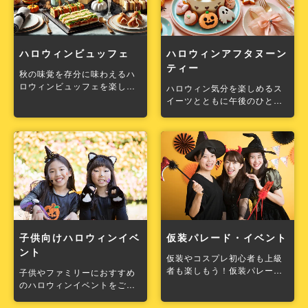
ハロウィンビュッフェ
ハロウィンアフタヌーン
ティー
秋の味覚を存分に味わえるハ
ロウィンビュッフェを楽しも
ハロウィン気分を楽しめるス
う！
イーツとともに午後のひと時
を。
子供向けハロウィンイベ
仮装パレード・イベント
ント
仮装やコスプレ初心者も上級
者も楽しもう！仮装パレー
子供やファミリーにおすすめ
ド・イベント情報をお届け♪
のハロウィンイベントをご紹
介！