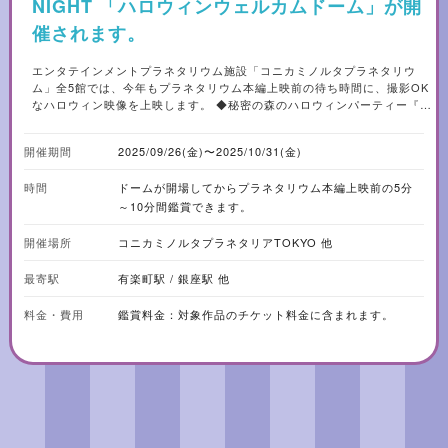
NIGHT 「ハロウィンウェルカムドーム」が開
催されます。
エンタテインメントプラネタリウム施設「コニカミノルタプラネタリウ
ム」全5館では、今年もプラネタリウム本編上映前の待ち時間に、撮影OK
なハロウィン映像を上映します。 ◆秘密の森のハロウィンパーティー『ハ
ロウィンウェルカムドーム』とは 「ウェルカムドーム」とは、ドームへの
入場時に上映している幕間(まくあい)映像のこと。プラネタリウム本編上
開催期間
2025/09/26(金)〜2025/10/31(金)
映前の5～10分間に、撮影ができてハロウィン気分を楽しめる映像がお迎
えします。 ふわふわ浮かぶランタン、ゆらめくキャンドル、幻想的な光に
時間
ドームが開場してからプラネタリウム本編上映前の5分
包まれる非日常な空間。プラネタリウムドーム全天に広がる星空の下、“秘
密の森のハロウィンパーティー”へ迷い込んでみてはいかがでしょうか。
～10分間鑑賞できます。
◆ウェルカムドームの楽しみ方 プラネタリウム作品の鑑賞券をご購入後、
ドームに入場してからプラネタリウム本編が上映されるまでの間楽しめま
開催場所
コニカミノルタプラネタリアTOKYO 他
す。ウェルカム映像の上映中は撮影が可能のため、開場後は早めに入場く
ださい。プレミアムシートでは、寝転んでゆったりと鑑賞できます。 【ハ
最寄駅
有楽町駅 / 銀座駅 他
ロウィンウェルカムドーム対象のおすすめ作品】 『名探偵コナン 閃光の宇
宙船（ペイロード）』 南の島で交差する、名探偵と宇宙の陰謀！ 日本を代
料金・費用
鑑賞料金：対象作品のチケット料金に含まれます。
表するアニメ「名探偵コナン」のプラネタリウム作品「名探偵コナン 閃光
の宇宙船（ペイロード）」。 本作は、コナンや少年探偵団、そして服部平
次が南の島で事件に巻き込まれる完全オリジナルのストーリーです。さら
に本作の世界観を盛り上げる秋の星空解説付きです。 上映日：全館で上映
中 上映館：プラネタリアTOKYO(有楽町)、プラネタリアYOKOHAMA(横
浜)、プラネタリウム満天(池袋)、プラネタリウム天空(押上) 『星結いの
森-沖縄・国頭村の星空-』 時を超え、星と森が結ばれた場所へ—— 沖縄県
の最北端に位置する国頭村。 村の8割以上を占める森は珍しい生き物たち