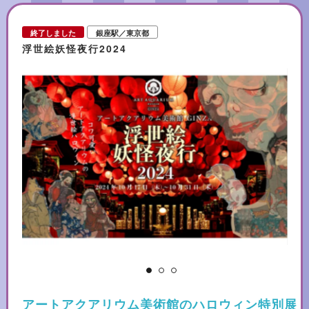
終了しました
銀座駅／東京都
浮世絵妖怪夜行2024
迫
アートアクアリウム美術館のハロウィン特別展