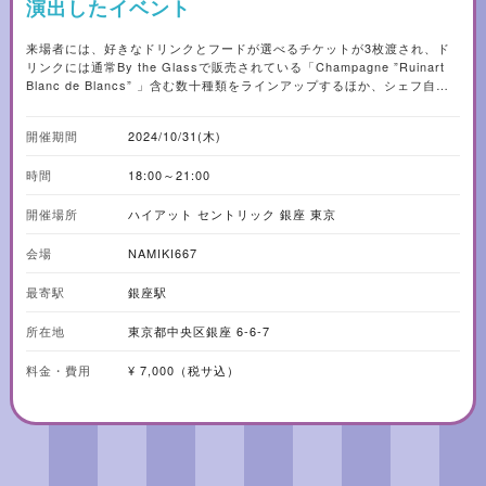
演出したイベント
来場者には、好きなドリンクとフードが選べるチケットが3枚渡され、ド
リンクには通常By the Glassで販売されている「Champagne ”Ruinart
Blanc de Blancs” 」含む数十種類をラインアップするほか、シェフ自慢
のフードメニューを存分に楽しめます。DJが奏でる音と光で彩られた空間
で、1夜限りの特別な時間を楽しんでみてはいかがでしょうか。
開催期間
2024/10/31(木)
時間
18:00～21:00
開催場所
ハイアット セントリック 銀座 東京
会場
NAMIKI667
最寄駅
銀座駅
所在地
東京都中央区銀座 6-6-7
料金・費用
¥ 7,000（税サ込）