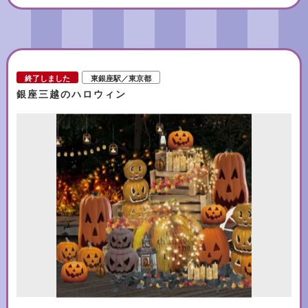
コのサラダ 赤いドレッシングで～ †ドラキュラ伯爵が眠る棺 〜特製マル
ゲリータピザ〜 †イタズラ大好き黒猫ちゃん ～秋鮭のイカスミクリーム
パスタ～ †炎メラメラ！パーティーの主役ジャックオーランタン ～豚バ
ラ肉の赤ワイン煮込み パイを添えて～ †シーツゴーストちゃんのカーテン
コール ～チョコレートムース タルト仕立て～
終了しました
東銀座駅／東京都
銀座三越のハロウィン