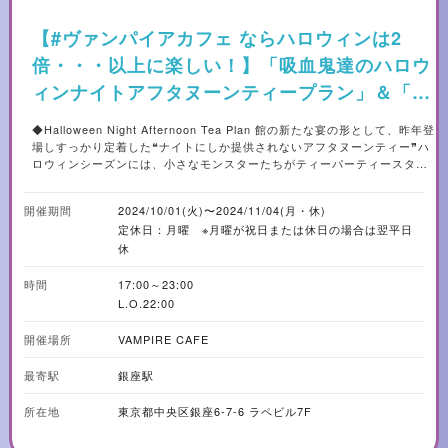
【#ヴァンパイアカフェ ならハロウィンは2
倍・・・以上に楽しい！】「吸血鬼達のハロウ
ィンナイトアフタヌーンティープラン」＆「ド
ラキュラ城のブラッディーハロウィンコース」
◆Halloween Night Afternoon Tea Plan 館の新たな宴の形として、昨年登
ダブル展開！
場しすっかり定着した❝ナイトにしか提供されないアフタヌーンティー❞ハ
ロウィンシーズンには、小さなモンスターたちがティーパーティースタン
ドのあちこちに隠れています。モンスターたちが「イタズラするぞ！」と
暴れ出す前に薔薇浮かぶオリジナルカクテルと、蝋燭揺らめく魔法陣ミル
開催期間
2024/10/01(火)〜2024/11/04(月・休)
フィーユに、❝血❞を注いで、宴を始めてしまいましょう…！ 〇吸血鬼達の
定休日：月曜 ※月曜が祝日または休日の場合は翌平日
ハロウィンナイトアフタヌーンティープラン 5,500円（税込） †吸血鬼の
盃～ナイトアフタヌーンティー限定オリジナルカクテル～ （アルコール ／
休
ノンアルコール） †薔薇のジュレ †サワーチェリーのケーキ †チョコレ
ートロールケーキ †目玉ゼリー †フランボワーズマカロン †チョコがけワ
時間
17:00～23:00
ッフル †フランボワーズのムースタルト †ベリーのタルト †鴨の棺桶サ
L.O.22:00
ンドイッチ †ローストビーフ †生ハム †ベーコンとほうれん草のキッシ
ュ †カマンベールチーズクラッカー †モッツァレラとミニトマトの串刺し
開催場所
VAMPIRE CAFE
カプレーゼ †ベリーの魔法陣ミルフィーユ †食後の珈琲or紅茶 〇
Halloween Original Cocktail トリックオアブラッド 1,300円（税
最寄駅
銀座駅
込） ※ノンアルコール／アルコールは＋100円 〇Bloody Halloween
Course ドラキュラ城のブラッディーハロウィンコース 5,000円（税込）
所在地
東京都中央区銀座6-7-6 ラペビル7F
†満月に羽ばたく吸血コウモリ 〜パンプキンクリームチーズと自家製フォ
カッチャ〜 †モンスターの魂を呼び覚ます復活の儀式 ～ベーコンとキノ