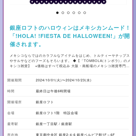
銀座ロフトのハロウィンはメキシカンムード！
「!HOLA! !FIESTA DE HALLOWEEN!」が開
催されます。
メキシコならではのカラフルなアイテムをはじめ、トルティーヤチップス
やサルサなどのフーズもそろいます。 ◆【「TOMBOLA(トンボラ)」のメ
キシコ雑貨】 ※価格はすべて税込み 大阪・南船場のメキシコ雑貨専門店
「TOMBOLA」のアイテムを集積。TOMBOLAの店主が現地に赴き、工房
や職人から直接買い付けした雑貨がそろいます。 ・ミラグロ 2,640～
開催期間
2024/10/01(火)〜2024/10/23(水)
13,200円 ミラグロは「奇跡」という意味を持つ小さなチャームを、祈り
や願いを込めて十字架に打ち付け、奇跡が叶うお守りとして持ち歩く民芸
時間
最終日は午後6時閉場
品。インテリア装飾としても人気。 ・サンヘルマン 花器 5,500～9,900
円 メキシコ有数の陶芸の街トナラで生まれた陶芸工房「サン・ヘルマン」
開催場所
の花器。 ・フリーダワッペン 各990円 メキシコを代表する女性画家「フ
銀座ロフト
リーダ・カーロ」のワッペン。 ・メキシカンモチーフ 合金マグネット
各1,320円 ガイコツやルチャリブレ(プロレス)マスクなどをモチーフにし
会場
銀座ロフト1階 特設会場
たポップなマグネット。 ・メッシュバッグ 1,650～2,530円 カラフル
なメッシュのトートバッグ。 ◆【卓上が華やかに！カラフルなメキシコ雑
最寄駅
銀座一丁目駅 / 銀座駅
貨】 ・PALMA BOTTLE COVER 4,180円 パルマというヤシの葉で編
み上げたボトルカバー。上部に帽子の飾りが付いています。 ・CANASTA
所在地
東京都中央区 銀座2-4-6 銀座ベルビア館1F～6F