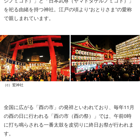
シノミコト）」と「日本武尊（ヤマトタケルノミコト）」
を祀る由緒を持つ神社。江戸の頃より“おとりさま”の愛称
で親しまれています。
（c）鷲神社
全国に広がる「酉の市」の発祥といわれており、毎年11月
の酉の日に行われる「酉の市（酉の祭）」では、午前0時
に打ち鳴らされる一番太鼓を皮切りに終日お祭が行われま
す。