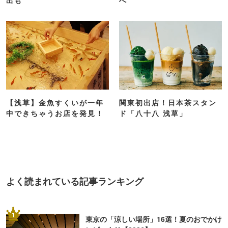
「浅草花やしき」に新エリ
無料で楽しめる「浅草文化
ア誕生！NAKEDコラボ演
観光センター」展望テラス
出も
へ
【浅草】金魚すくいが一年
関東初出店！日本茶スタン
中できちゃうお店を発見！
ド「八十八 浅草」