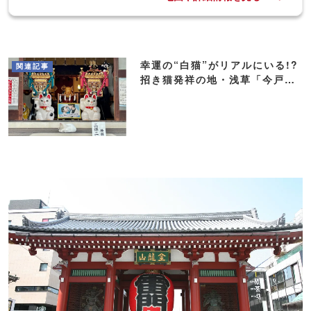
〒111-0024
東京都台東区 今戸1-5-22
浅草駅
地図や詳細情報を見る
幸運の“白猫”がリアルにいる!?
関連記事
招き猫発祥の地・浅草「今戸神
社」へ