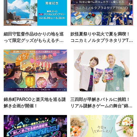
ピックアップ
PR
細田守監督作品ゆかりの地を巡
妖怪夏祭りや花火で夏を満喫！
って限定グッズがもらえるチャ
コニカミノルタプラネタリアTO
ンス！
KYO