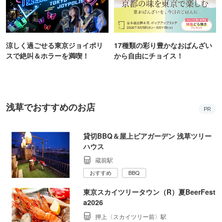
錦糸町PARCOと楽天地を巡る謎
三四郎が早解きバトルに挑戦！
解き企画が開催！
リアル謎解きゲームの舞台"錦糸
町PARCO・楽天地"を巡る！
涼しく過ごせる東京ジョイポリ
17種類の彩り豊かなおばんざい
スで絶叫＆ホラーを満喫！
から自由にチョイス！
浅草でおすすめのお店
PR
貸切BBQ＆屋上ビアガーデン 浅草ツリー
ハウス