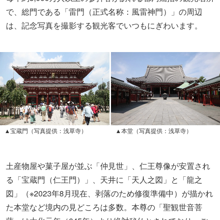
で、総門である「雷門（正式名称：風雷神門）」の周辺
は、記念写真を撮影する観光客でいつもにぎわいます。
▲宝蔵門（写真提供：浅草寺）
▲本堂（写真提供：浅草寺）
土産物屋や菓子屋が並ぶ「仲見世」、仁王尊像が安置され
る「宝蔵門（仁王門）」、天井に「天人之図」と「龍之
図」（
※2023年8月現在、剥落のため修復準備中）
が描かれ
た本堂など境内の見どころは多数。本尊の「聖観世音菩