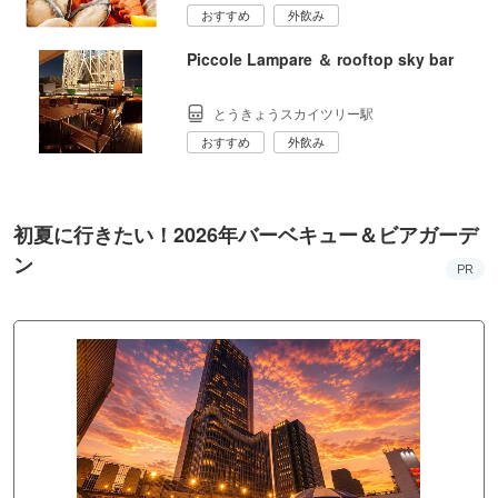
蔵前駅
おすすめ
BBQ
東京スカイツリータウン（R）夏BeerFest
a2026
押上〈スカイツリー前〉駅
おすすめ
外飲み
Piccole Lampare ＆ rooftop sky bar
とうきょうスカイツリー駅
おすすめ
外飲み
初夏に行きたい！2026年バーベキュー＆ビアガーデ
ン
PR