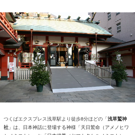
つくばエクスプレス浅草駅より徒歩8分ほどの「
浅草鷲神
社
」は、
日本神話に登場する神様「天日鷲命（アメノヒワ