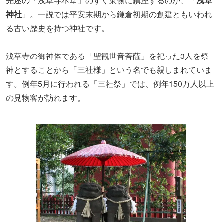
先述の「浅草寺本堂」のすぐ東側に鎮座するのが、「
浅草
神社
」。一説では平安末期から鎌倉初期の創建ともいわれ
る古い歴史を持つ神社です。
浅草寺の御神体である「聖観世音菩薩」を祀った3人を祭
神とすることから「三社様」という名でも親しまれていま
す。例年5月に行われる「三社祭」では、例年150万人以上
の見物客が訪れます。