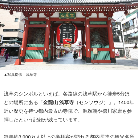
▲写真提供：浅草寺
浅草のシンボルといえば、
各路線の浅草駅から徒歩5分ほ
どの場所にある
「
金龍山 浅草寺
（センソウジ）」。1400年
近い歴史を持つ都内最古の寺院で、源頼朝や徳川家康も参
拝したという記録が残っています。
毎年約3,000万人以上の参拝客が訪れる都内屈指の観光名所