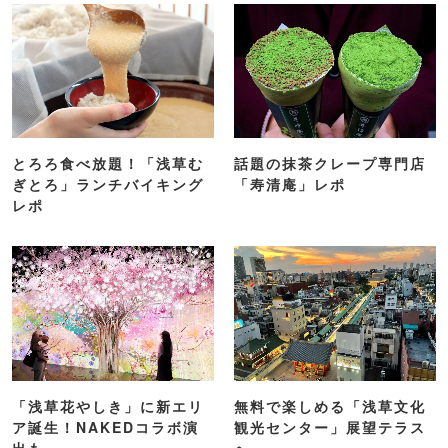
浅草で楽しめる「体験スポ
やみつきになる亀十の「白
ット」5選
あん」どら焼き
とろろ食べ放題！「浅草む
話題の抹茶クレープ専門店
ぎとろ」ランチバイキング
「寿清庵」レポ
レポ