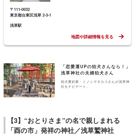
〒111-0032
東京都台東区浅草 2-3-1
浅草駅
地図や詳細情報を見る
「恋愛運UPの狛犬さんなら！」
浅草神社の夫婦狛犬さん
狛犬愛好家・ミノシマタカコさんが浅草神
社をナビゲート。
【3】“おとりさま”の名で親しまれる
「酉の市」発祥の神社／浅草鷲神社