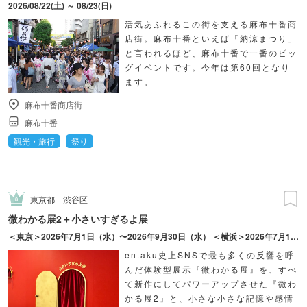
2026/08/22(土) ～ 08/23(日)
活気あふれるこの街を支える麻布十番商
店街。麻布十番といえば「納涼まつり」
と言われるほど、麻布十番で一番のビッ
グイベントです。今年は第60回となり
ます。
麻布十番商店街
麻布十番
観光・旅行
祭り
東京都
渋谷区
微わかる展2＋小さいすぎるよ展
＜東京＞2026年7月1日（水）〜2026年9月30日（水） ＜横浜＞2026年7月17日（金）〜2026年10月18日（日）
entaku史上SNSで最も多くの反響を呼
んだ体験型展示『微わかる展』を、すべ
て新作にしてパワーアップさせた『微わ
かる展2』と、小さな小さな記憶や感情