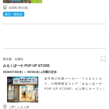
稲荷町(東京都)
展示・展覧会
東京都
台東区
みるくぼーや POP UP STORE
2026/07/30(木) ～ 09/30(水) ※月曜日定休
岩手県の乳業メーカー「ＹＵＤＡミル
ク」の期間限定ストア「みるくぼーや
POP UP STORE」が上野にオープン！
上野しんきん館