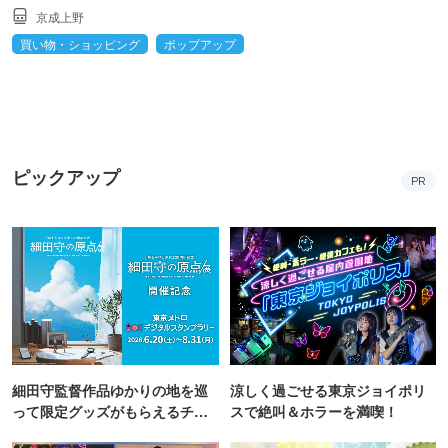
京成上野
買い物・ショッピング
ポップアップ
ピックアップ
PR
細田守監督作品ゆかりの地を巡
涼しく過ごせる東京ジョイポリ
って限定グッズがもらえるチャ
スで絶叫＆ホラーを満喫！
ンス！