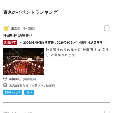
東京のイベントランキング
東京都
千代田区
神田明神 納涼祭り
～ 2026/08/09(日) 前夜祭：2026/08/06(木) 神田明神納涼祭り：2026/08/07(金) ～ 2026/08/09(日)
神田明神の夏の風物詩“神田明神 納涼祭
り”が開催されます。
神田神社（神田明神）
末広町(東京都)
/
御茶ノ水
/
秋葉原
観光・旅行
祭り