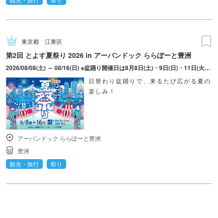
東京都
江東区
第2回 とよす夏祭り 2026 in アーバンドック ららぽーと豊洲
2026/08/08(土) ～ 08/16(日) ※盆踊り開催日は8月8日(土)・9日(日)・11日(火・祝)・15日(土)・16日(日)のみ。 ※縁日およびキッチンカーについては期間中の全日程営業予定。 ※開催コンテンツは日によって異なります。
日替わり盆踊りで、来るたび広がる夏の
楽しみ！
アーバンドック ららぽーと豊洲
豊洲
観光・旅行
祭り