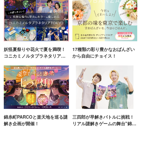
妖怪夏祭りや花火で夏を満喫！
17種類の彩り豊かなおばんざい
コニカミノルタプラネタリア
から自由にチョイス！
TOKYO
錦糸町PARCOと楽天地を巡る謎
三四郎が早解きバトルに挑戦！
解き企画が開催！
リアル謎解きゲームの舞台"錦糸
町PARCO・楽天地"を巡る！