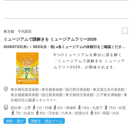
東京都
千代田区
ミュージアムで謎解きを ミュージアムラリー2026
2026/07/23(木) ～ 09/23(水・祝) ※各ミュージアムの休館日をご確認ください。
9つのミュージアムを舞台に謎を解く
「ミュージアムで謎解きを ミュージア
ムラリー2026」が開催されます。
東京都写真美術館
/
東京都美術館
/
国立西洋美術館
/
東京国立近代美術館
/
東京都庭園美術館
/
国立新美術館
/
東京都現代美術館
/
江戸東京博物館
/
東
京都渋谷公園通りギャラリー
恵比寿
/
上野
1分
/
竹橋
3分
/
神保町
15分
/
九段下
15分
/
目黒
7分
/
白金台
6分
/
乃木坂
/
六本木
/
清澄白河
9分
/
両国
/
渋谷
体験・遊び
謎解き・脱出ゲーム