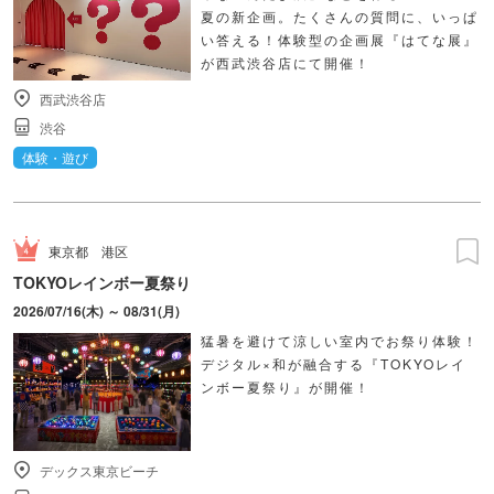
夏の新企画。たくさんの質問に、いっぱ
い答える！体験型の企画展『はてな展』
が西武渋谷店にて開催！
西武渋谷店
渋谷
体験・遊び
東京都
港区
TOKYOレインボー夏祭り
2026/07/16(木) ～ 08/31(月)
猛暑を避けて涼しい室内でお祭り体験！
デジタル×和が融合する『TOKYOレイ
ンボー夏祭り』が開催！
デックス東京ビーチ