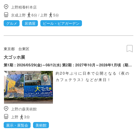
上野精養軒本店
京成上野
6分
/
上野
5分
グルメ
居酒屋
ビール・ビアガーデン
東京都
台東区
大ゴッホ展
第1期：2026/05/29(金)～08/12(水) 第2期：2027年10月～2028年1月頃（期間確定後に公表予定）
約20年ぶりに日本で公開となる《夜の
カフェテラス》などが来日！
上野の森美術館
上野
3分
展示・展覧会
美術館