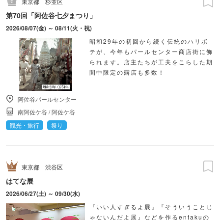
東京都
杉並区
第70回「阿佐谷七夕まつり」
2026/08/07(金) ～ 08/11(火・祝)
昭和29年の初回から続く伝統のハリボ
テが、今年もパールセンター商店街に飾
られます。店主たちが工夫をこらした期
間中限定の露店も多数！
阿佐谷パールセンター
南阿佐ケ谷
/
阿佐ケ谷
観光・旅行
祭り
東京都
渋谷区
はてな展
2026/06/27(土) ～ 09/30(水)
『いい人すぎるよ展』『そういうことじ
ゃないんだよ展』などを作るentakuの