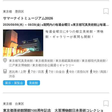
東京都
墨田区
サマーナイトミュージアム2026
2026/08/06(木) ～ 08/28(金) ※期間内の毎週金曜日 ※東京都写真美術館は毎週木・金曜日に実施。 ※実施日は施設により異なります。
毎週金曜日に6つの都立美術館・博物
館・ギャラリーが夜間も開館！
東京都写真美術館
/
東京都美術館
/
東京都庭園美術館
/
東京都現代美術館
/
江戸東京博物館
/
東京都渋谷公園通りギャラリー
恵比寿
/
上野
7分
/
目黒
7分
/
白金台
6分
/
清澄白河
9分
/
両国
/
渋谷
展示・展覧会
美術館
東京都
台東区
東京都美術館開館100周年記念 大英博物館日本美術コレクショ