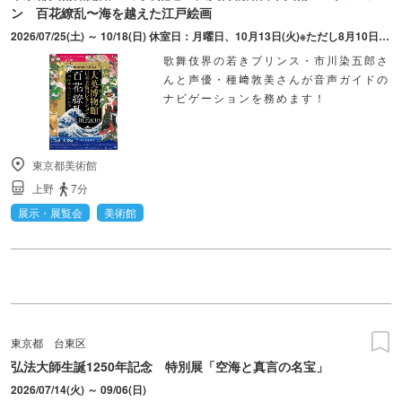
ン 百花繚乱〜海を越えた江戸絵画
2026/07/25(土) ～ 10/18(日) 休室日：月曜日、10月13日(火)※ただし8月10日(月)、9月21日(月・祝)、10月12日(月・祝)は開室
歌舞伎界の若きプリンス・市川染五郎さ
んと声優・種﨑敦美さんが音声ガイドの
ナビゲーションを務めます！
東京都美術館
上野
7分
展示・展覧会
美術館
東京都
台東区
弘法大師生誕1250年記念 特別展「空海と真言の名宝」
2026/07/14(火) ～ 09/06(日)