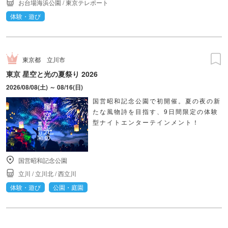
お台場海浜公園
/
東京テレポート
体験・遊び
東京都
立川市
東京 星空と光の夏祭り 2026
2026/08/08(土) ～ 08/16(日)
国営昭和記念公園で初開催。夏の夜の新
たな風物詩を目指す、9日間限定の体験
型ナイトエンターテインメント！
国営昭和記念公園
立川
/
立川北
/
西立川
体験・遊び
公園・庭園