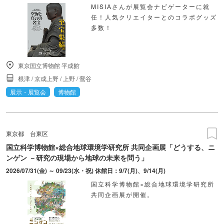
MISIAさんが展覧会ナビゲーターに就
任！人気クリエイターとのコラボグッズ
多数！
東京国立博物館 平成館
根津
/
京成上野
/
上野
/
鶯谷
展示・展覧会
博物館
東京都
台東区
国立科学博物館×総合地球環境学研究所 共同企画展「どうする、ニ
ンゲン －研究の現場から地球の未来を問う」
2026/07/31(金) ～ 09/23(水・祝) 休館日：9/7(月)、9/14(月)
国立科学博物館×総合地球環境学研究所
共同企画展が開催。