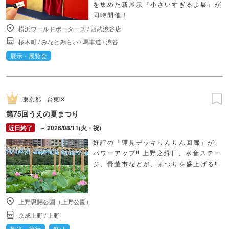
を集めた新展示『小さいすぎるよ展』が
同時開催！
横浜ワールドポーターズ
/
西武渋谷店
桜木町
/
みなとみらい
/
馬車道
/
渋谷
展示・展覧会
東京都
台東区
第75回うえの夏まつり
～ 2026/08/11(火・祝)
好評の「蓮見デッキりんりん回廊」が、
パワーアップ‼ 上野之縁日、水音ステー
ジ、骨董市などが、まつりを盛上げる‼
上野恩賜公園（上野公園）
京成上野
/
上野
観光・旅行
祭り