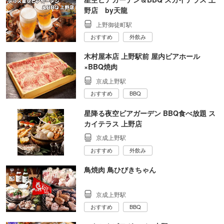
野店 by天龍
上野御徒町駅
おすすめ
外飲み
木村屋本店 上野駅前 屋内ビアホール
×BBQ焼肉
京成上野駅
おすすめ
BBQ
星降る夜空ビアガーデン BBQ食べ放題 ス
カイテラス 上野店
京成上野駅
おすすめ
外飲み
鳥焼肉 鳥ひびきちゃん
京成上野駅
おすすめ
BBQ