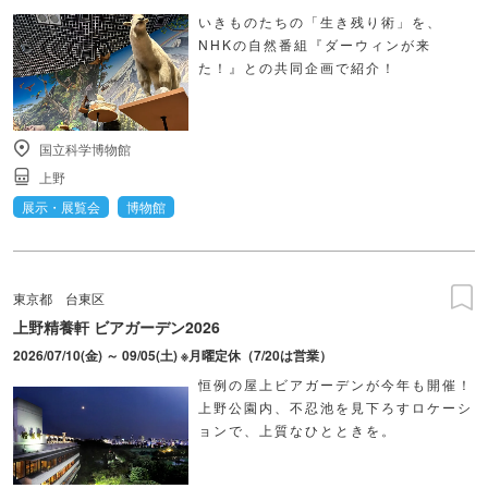
いきものたちの「生き残り術」を、
NHKの自然番組『ダーウィンが来
た！』との共同企画で紹介！
国立科学博物館
上野
展示・展覧会
博物館
東京都
台東区
上野精養軒 ビアガーデン2026
2026/07/10(金) ～ 09/05(土) ※月曜定休（7/20は営業）
恒例の屋上ビアガーデンが今年も開催！
上野公園内、不忍池を見下ろすロケーシ
ョンで、上質なひとときを。