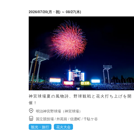
2026/07/20(月・祝) ～ 08/27(木)
神宮球場夏の風物詩、野球観戦と花火打ち上げを開
催！
明治神宮野球場（神宮球場）
国立競技場
/
外苑前
/
信濃町
/
千駄ケ谷
観光・旅行
花火大会