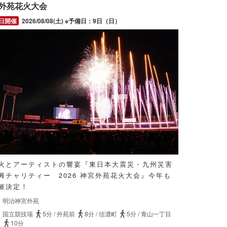
外苑花火大会
2026/08/08(土) ※予備日：9日（日）
火とアーティストの響宴『東日本大震災・九州災害
興チャリティー 2026 神宮外苑花火大会』今年も
催決定！
明治神宮外苑
国立競技場
5分
/
外苑前
8分
/
信濃町
5分
/
青山一丁目
10分