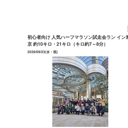
初心者向け 人気ハーフマラソン試走会ラン イン
京 約10キロ・21キロ（キロ約7～8分）
2026/09/23(水・祝)