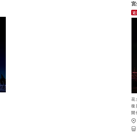
宮
花
復
開