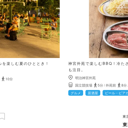
ルを楽しむ夏のひととき！
神宮外苑で楽しむBBQ！冷た
も注目。
明治神宮外苑
10分
国立競技場
5分
/
外苑前
8分
グルメ
居酒屋
ビール・ビア
東
東