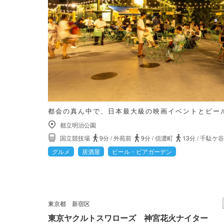
都会の真ん中で、日本最大級の映画イベントとビー
都立明治公園
国立競技場
9分
/
外苑前
9分
/
信濃町
13分
/
千駄ケ谷
グルメ
居酒屋
ビール・ビアガーデン
東京都
新宿区
東京ヤクルトスワローズ 神宮花火ナイター