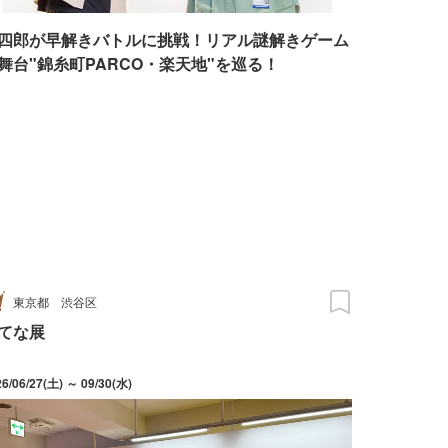
四郎が早解きバトルに挑戦！リアル謎解きゲーム
舞台"錦糸町PARCO・楽天地"を巡る！
東京都
渋谷区
てな展
26/06/27(土) ～ 09/30(水)