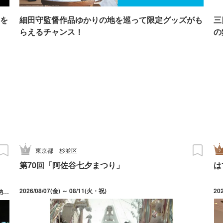
を
細田守監督作品ゆかりの地を巡って限定グッズがも
三
らえるチャンス！
の
東京都
杉並区
第70回「阿佐谷七夕まつり」
は
2026/08/07(金) ～ 08/11(火・祝)
20
日)