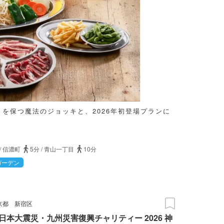
さを保つ魔法のジョッキと、2026年初登場プランに
/
信濃町
5分
/
青山一丁目
10分
ガーデン
京都
新宿区
日本大震災・九州災害復興チャリティー 2026 神