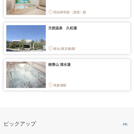
明治神宮前〈原宿〉駅
天然温泉 久松湯
桜台(東京都)駅
南青山 清水湯
表参道駅
ピックアップ
PR