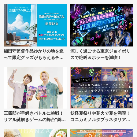
細田守監督作品ゆかりの地を巡
涼しく過ごせる東京ジョイポリ
って限定グッズがもらえるチャ
スで絶叫＆ホラーを満喫！
ンス！
三四郎が早解きバトルに挑戦！
妖怪夏祭りや花火で夏を満喫！
リアル謎解きゲームの舞台"錦糸
コニカミノルタプラネタリア
町PARCO・楽天地"を巡る！
TOKYO