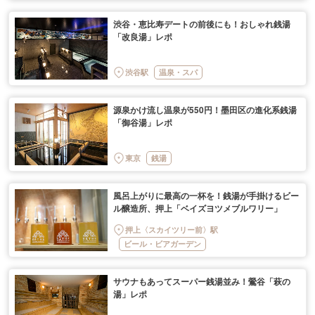
渋谷・恵比寿デートの前後にも！おしゃれ銭湯
「改良湯」レポ
渋谷駅
温泉・スパ
源泉かけ流し温泉が550円！墨田区の進化系銭湯
「御谷湯」レポ
東京
銭湯
風呂上がりに最高の一杯を！銭湯が手掛けるビー
ル醸造所、押上「ベイズヨツメブルワリー」
押上〈スカイツリー前〉駅
ビール・ビアガーデン
サウナもあってスーパー銭湯並み！鶯谷「萩の
湯」レポ