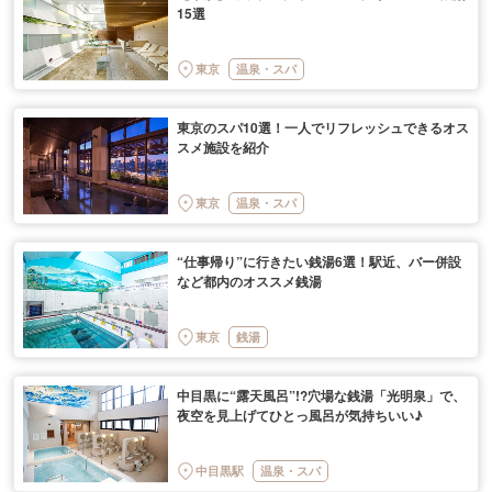
15選
東京
温泉・スパ
東京のスパ10選！一人でリフレッシュできるオス
スメ施設を紹介
東京
温泉・スパ
“仕事帰り”に行きたい銭湯6選！駅近、バー併設
など都内のオススメ銭湯
東京
銭湯
中目黒に“露天風呂”!?穴場な銭湯「光明泉」で、
夜空を見上げてひとっ風呂が気持ちいい♪
中目黒駅
温泉・スパ