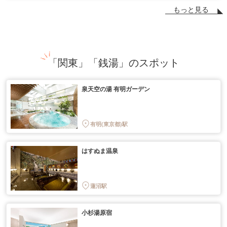
もっと見る
「関東」「銭湯」のスポット
泉天空の湯 有明ガーデン
有明(東京都)駅
はすぬま温泉
蓮沼駅
小杉湯原宿