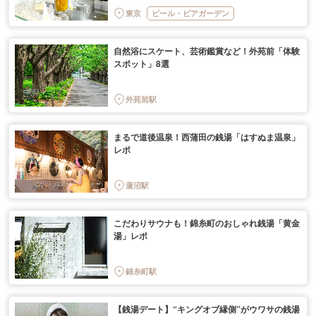
東京
ビール・ビアガーデン
自然浴にスケート、芸術鑑賞など！外苑前「体験
スポット」8選
外苑前駅
まるで道後温泉！西蒲田の銭湯「はすぬま温泉」
レポ
蓮沼駅
こだわりサウナも！錦糸町のおしゃれ銭湯「黄金
湯」レポ
錦糸町駅
【銭湯デート】“キングオブ縁側”がウワサの銭湯