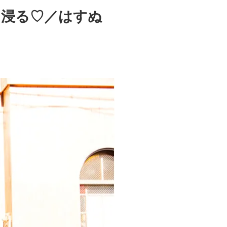
に浸る♡／はすぬ