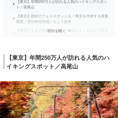
【東京】年間250万人が訪れる人気のハイキングスポッ
ト／高尾山
【東京】絶好のフォトスポットも！東京を代表する黄葉
風景／明治神宮外苑いちょう並木
【東京】まるで別世界！美しい黄金のトンネルにご注目
目次を開く
／国営昭和記念公園（ライトアップあり）
【東京】メディアでも多数紹介！都内有数の紅葉の名所
／六義園（ライトアップあり）
【東京】年間250万人が訪れる人気のハ
【東京】甲州街道のイチョウ並木を眺めながらさまざま
イキングスポット／高尾山
な催しを楽しめる／八王子いちょう祭り
【神奈川】日本庭園の紅葉は壮観！シーズン中は夜間特
別拝観も／長谷寺（ライトアップあり）
【神奈川】山登りをしながら紅葉狩りを満喫できる／大
山寺（ライトアップあり）
【神奈川】和風建築と紅葉が調和した秋景色が美しい／
三溪園
【千葉】紅葉とともに楽しめる茶会や演奏会も／成田山