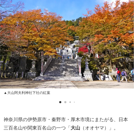
▲大山阿夫利神社下社の紅葉
神奈川県の伊勢原市・秦野市・厚木市境にまたがる、日本
三百名山や関東百名山の一つ「
大山
（オオヤマ）」。