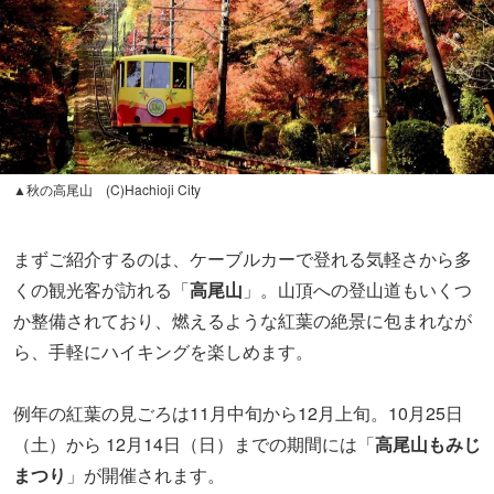
【埼玉】さまざまな色、形、大きさの紅葉が園内を彩
る！／国営武蔵丘陵森林公園（ライトアップあり）
▲秋の高尾山 (C)Hachioji City
まずご紹介するのは、ケーブルカーで登れる気軽さから多
くの観光客が訪れる「
高尾山
」。
山頂への登山道もいくつ
か整備されており、燃えるような紅葉の絶景に包まれなが
ら、手軽にハイキングを楽しめます。
例年の紅葉の見ごろは11月中旬から12月上旬。10月25日
（土）から 12月14日（日）までの期間には「
高尾山もみじ
まつり
」が開催されます。