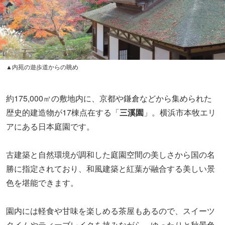
▲内苑の遊歩道からの眺め
約175,000㎡の敷地内に、京都や鎌倉などから集められた
歴史的建造物が17棟点在する「
三溪園
」。横浜市本牧エリ
アにある日本庭園です。
古建築と自然環境が調和した庭園空間の美しさから国の名
勝に指定されており、和風建築と紅葉が融合する美しい景
色を堪能できます。
園内には軽食や甘味を楽しめる茶屋もあるので、スイーツ
タイムやティーブレイクを挟みながら、ゆったりと秋景色