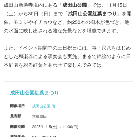
成田山新勝寺境内にある「
成田山公園
」では、11月15日
（土）から30日（日）まで「
成田山公園紅葉まつり
」を開
催。モミジやイチョウなど、約250本の樹木が色づき、池
の水面に映し出される雅な光景などを堪能できます。
また、イベント期間中の土日祝日には、箏・尺八をはじめ
とした和楽器による演奏会も実施。まるで錦絵のように日
本庭園を彩る紅葉とあわせて楽しんでみては。
成田山公園紅葉まつり
開催場所
成田山公園 他
最寄駅
京成成田
開催期間
2025/11/15(土) ～ 11/30(日)
電話番号
0476-22-2102