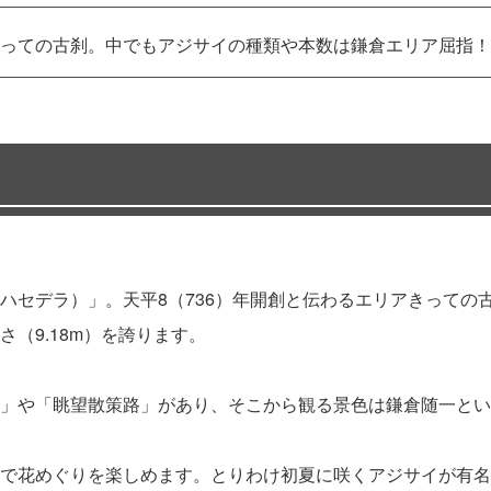
っての古刹。中でもアジサイの種類や本数は鎌倉エリア屈指！
ハセデラ）」。天平8（736）年開創と伝わるエリアきっての古
（9.18m）を誇ります。
」や「眺望散策路」があり、そこから観る景色は鎌倉随一とい
で花めぐりを楽しめます。とりわけ初夏に咲くアジサイが有名