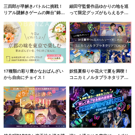
三四郎が早解きバトルに挑戦！
細田守監督作品ゆかりの地を巡
リアル謎解きゲームの舞台"錦糸
って限定グッズがもらえるチャ
町PARCO・楽天地"を巡る！
ンス！
17種類の彩り豊かなおばんざい
妖怪夏祭りや花火で夏を満喫！
から自由にチョイス！
コニカミノルタプラネタリア
TOKYO