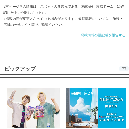
※本ページ内の情報は、スポットの運営元である「株式会社 東京ドーム」に確
内随一を誇る10店舗がラインナップされており、お風呂上
認した上で公開しています。
がりにさらにリフレッシュしたいときにピッタリです。
※掲載内容が変更となっている場合があります。最新情報については、施設・
店舗の公式サイト等でご確認ください。
レストラン＆カフェには、旬の彩りを楽しめる和食やベト
掲載情報の誤記載を報告する
ナム料理から、気軽に使えるデリ、カフェまでそろってお
り、おなかもしっかり満たされます。
入館料にはタオルや館内着（女性は3種類から選択可）が
ピックアップ
PR
含まれており、館内ではサロン仕様の高級ラインアメニテ
ィが無料で使用できます。思い立ったときに気軽に足を運
べるのもうれしいポイントです。