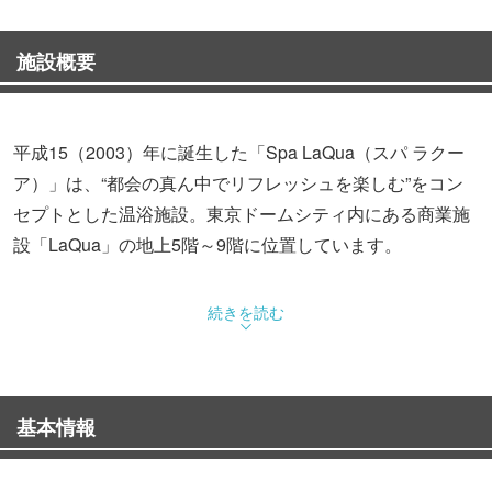
施設概要
平成15（2003）年に誕生した「Spa LaQua（スパ ラクー
ア）」は、“都会の真ん中でリフレッシュを楽しむ”をコン
セプトとした温浴施設。東京ドームシティ内にある商業施
設「LaQua」の地上5階～9階に位置しています。
スパゾーンでは、地下1,700ｍから湧き出る琥珀色のナトリ
続きを読む
ウム塩化物強塩温泉を楽しめます。さらにミルキーソーダ
（炭酸泉 / 酸素泉）がある露天風呂、シルキーバスをはじ
めとした4つの内湯と1つの水風呂（男湯は3つの内湯と1つ
基本情報
の水風呂）、フィンランドサウナを含む3つのサウナ（男
湯は4種）が設置されています。