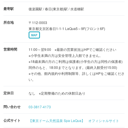
18歳以上限定で利用できる「HEALING BADEN（ヒーリン
最寄駅
後楽園駅 / 春日(東京都)駅 / 水道橋駅
グ バーデ）」は、南国リゾート風の空間が広がる男女共用
所在地
〒112-0003
エリア。合計7種類の岩盤浴（うち一つは女性専用岩盤浴
東京都文京区春日1-1-1 LaQua5～9F(フロント6F)
室）を完備しており、幻想的な地底の遺跡をイメージした
MAP
「橙幻宮」や、黄土の遠赤外線効果を使用した「黄土
房」、曲線の連なりが美しい空間で温活できる「琥弓洞」
営業時間
11:00～翌9:00 ※最新の営業状況はHPでご確認ください
（女性専用）などがそろっています。
※小学生未満の方は安全管理上入館できません。
※18歳未満の方のご利用は保護者(小学生の方は同性の保護者)
同伴のもと、18:00までとなります。(最終入館受付15:00)
その他、「HEALING BADEN」内には、鏡の世界に迷い込
※その他、館内規約や利用制限等、詳しくはHPをご確認くださ
んだかのような幻想的な空間でクールダウンできる「華鏡
い。
房」や、東京ドームや遊園地を眺めながら本格カクテルを
定休日
なし ※定期整備のための休館日あり
いただける屋外エリア「ランデブースクエア」などもあ
り、リゾート気分を満喫できます。一人や女性グループで
問い合わせ
03-3817-4173
の利用はもちろん、デートにもピッタリです。
公式サイト
【東京ドーム天然温泉 Spa LaQua】 オフィシャルサイト
館内にはエステやボディケアなどの専門サロンも充実。国