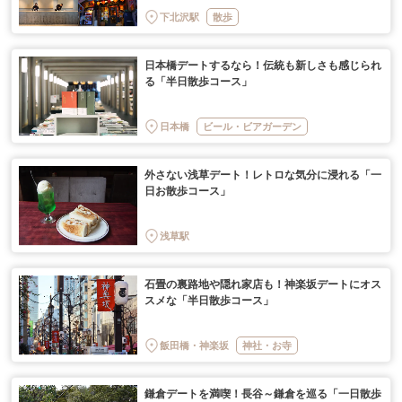
下北沢駅
散歩
日本橋デートするなら！伝統も新しさも感じられ
る「半日散歩コース」
日本橋
ビール・ビアガーデン
外さない浅草デート！レトロな気分に浸れる「一
日お散歩コース」
浅草駅
石畳の裏路地や隠れ家店も！神楽坂デートにオス
スメな「半日散歩コース」
飯田橋・神楽坂
神社・お寺
鎌倉デートを満喫！長谷～鎌倉を巡る「一日散歩