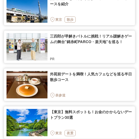
ースを紹介
東京
散歩
三四郎が早解きバトルに挑戦！リアル謎解きゲー
ムの舞台"錦糸町PARCO・楽天地"を巡る！
外苑前デートを満喫！人気カフェなどを巡る半日
散歩コース
表参道
【東京】無料スポットも！お金のかからないデー
トプラン30選
東京
夜景