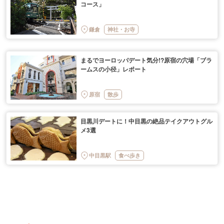
コース」
鎌倉
神社・お寺
まるでヨーロッパデート気分!?原宿の穴場「ブラ
ームスの小径」レポート
原宿
散歩
目黒川デートに！中目黒の絶品テイクアウトグル
メ3選
中目黒駅
食べ歩き