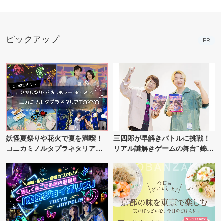
ピックアップ
PR
妖怪夏祭りや花火で夏を満喫！
三四郎が早解きバトルに挑戦！
コニカミノルタプラネタリア
リアル謎解きゲームの舞台"錦糸
TOKYO
町PARCO・楽天地"を巡る！