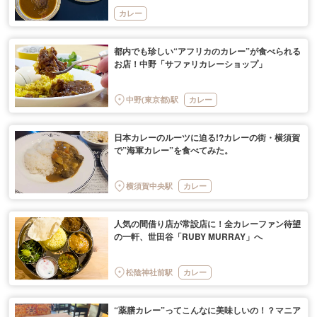
カレー
都内でも珍しい“アフリカのカレー”が食べられる
お店！中野「サファリカレーショップ」
中野(東京都)駅
カレー
日本カレーのルーツに迫る!?カレーの街・横須賀
で”海軍カレー”を食べてみた。
横須賀中央駅
カレー
人気の間借り店が常設店に！全カレーファン待望
の一軒、世田谷「RUBY MURRAY」へ
松陰神社前駅
カレー
“薬膳カレー”ってこんなに美味しいの！？マニア