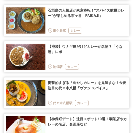
石垣島の人気店が東京移転！"スパイス欧風カレ
ー”が楽しめる市ヶ谷「PAIKAJI」
市ケ谷駅
カレー
【池袋】ウナギ屋だけどカレーが名物？「うな
達」レポ
池袋駅
カレー
衝撃的すぎる「冷やしカレー」を見逃すな！今夏
注目の代々木八幡「ヴァジ スパイス」
代々木八幡駅
カレー
【神保町デート】注目スポット10選！喫茶店やカ
レーの名店、名画座など