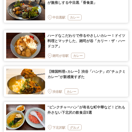
が激推しする中目黒「香食楽」
中目黒駅
カレー
ハードなこだわりで作るやさしいカレー！ドイツ
料理とマッチした、雑司が谷「カリー・ザ・ハー
ドコア」
雑司が谷駅
カレー
【韓国料理×カレー】渋谷「ハンナ」の”チュクミ
カレー”が新感覚すぎた
渋谷駅
カレー
“ピンクチャーハン”が有名な町中華など！どれも
外さない下北沢の飲食店5選
下北沢駅
グルメ