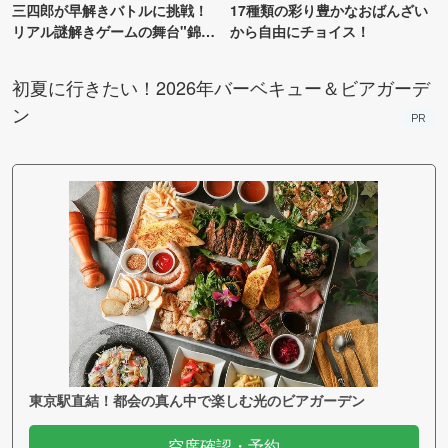
三四郎が早解きバトルに挑戦！
17種類の彩り豊かなおばんざい
リアル謎解きゲームの舞台"錦糸
から自由にチョイス！
町PARCO・楽天地"を巡る！
初夏に行きたい！2026年バーベキュー＆ビアガーデ
ン
PR
東京駅直結！都会の真ん中で楽しむ光のビアガーデン
空席確認・予約