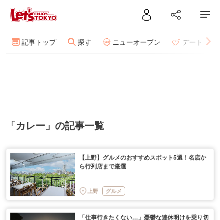
記事トップ
探す
ニューオープン
デート
「カレー」の記事一覧
【上野】グルメのおすすめスポット5選！名店か
ら行列店まで厳選
上野
グルメ
「仕事行きたくない…」憂鬱な連休明けを乗り切