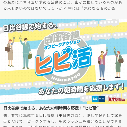
の魅力にハマり追い求める活動のこと。密かに推しているものがあ
る人も多いのではないでしょうか？ 中には「気になるものがある
けど、何から始めればよいかわからない」「私も推せる何かを見つ
けたい！」とお悩みの方もいるかもしれません。 そこで今回、さ
まざまなグルメの“通（ツウ）”に“推し”をアンケート！愛してやま
ない、超オススメスポット＆グルメを聞いちゃいました。気になる
カテゴリーがあったら、ぜひチェックしてみてくださいね。
日比谷線で始まる、あなたの朝時間を応援！“ヒビ活”
朝、非常に混雑する日比谷線（中目黒方面）。少し早起きして家を
出るだけで、ピークをずらし、朝のラッシュを避けることができま
す。そこで、日比谷線で始める新しい朝の習慣“ヒビ活”を提案。特