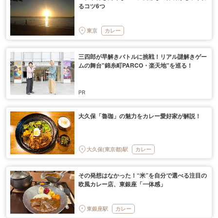
るコツ6つ
東京
カレー
三四郎が早解きバトルに挑戦！リアル謎解きゲー
ムの舞台"錦糸町PARCO・楽天地"を巡る！
大久保「魯珈」の魅力をカレー愛好家が解説！
大久保(東京都)駅
カレー
その発想はなかった！“米”を自分で選べる注目の
欧風カレー店、東銀座「一体感」
東銀座駅
カレー