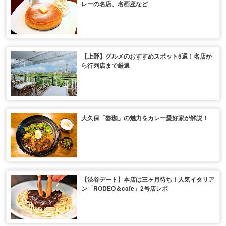
レーの名店、名画座など
【上野】グルメのおすすめスポット5選！名店か
ら行列店まで厳選
大久保「魯珈」の魅力をカレー愛好家が解説！
【渋谷デート】本店は三ヶ月待ち！人気イタリア
ン「RODEO＆cafe」2号店レポ