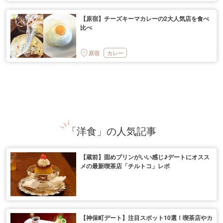
【原宿】チーズキーマカレーの2大人気店を食べ
比べ
原宿
カレー
「洋食」の人気記事
【蔵前】固めプリンがいい感じ♪デートにオスス
メの最新喫茶店「チルトコ」レポ
【神保町デート】注目スポット10選！喫茶店やカ