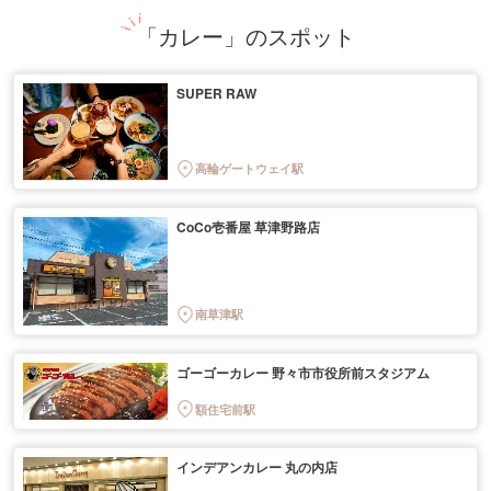
「カレー」のスポット
SUPER RAW
高輪ゲートウェイ駅
CoCo壱番屋 草津野路店
南草津駅
ゴーゴーカレー 野々市市役所前スタジアム
額住宅前駅
インデアンカレー 丸の内店