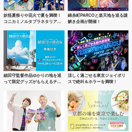
妖怪夏祭りや花火で夏を満喫！
錦糸町PARCOと楽天地を巡る謎
コニカミノルタプラネタリア
解き企画が開催！
TOKYO
細田守監督作品ゆかりの地を巡
涼しく過ごせる東京ジョイポリ
って限定グッズがもらえるチャ
スで絶叫＆ホラーを満喫！
ンス！