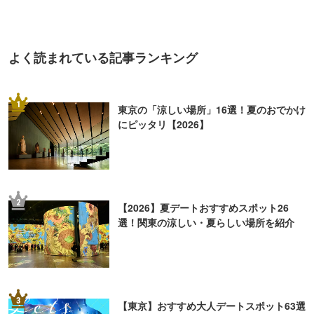
選！関東の涼しい・夏らしい場所を紹介
3
【東京】おすすめ大人デートスポット63選
｜定番の遊び場から隠れた名所まで
4
【2026】東京「ナイトプール」6選！ホテ
ルなどのプールでリゾート気分を
5
「暇な休日、何しよう？」大人の一人遊び
15選