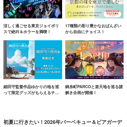
細田守監督作品ゆかりの地を巡
錦糸町PARCOと楽天地を巡る謎
って限定グッズがもらえるチャ
解き企画が開催！
ンス！
初夏に行きたい！2026年バーベキュー＆ビアガーデ
ン
PR
開放的なリゾート風屋上テラスでビアガーデン&BBQ