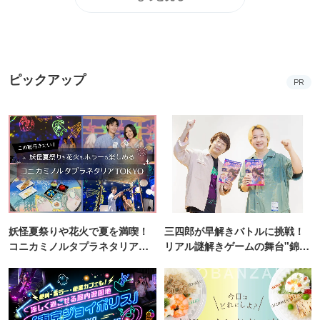
妖怪夏祭りや花火で夏を満喫！
三四郎が早解きバトルに挑戦！
コニカミノルタプラネタリア
リアル謎解きゲームの舞台"錦糸
TOKYO
町PARCO・楽天地"を巡る！
涼しく過ごせる東京ジョイポリ
17種類の彩り豊かなおばんざい
スで絶叫＆ホラーを満喫！
から自由にチョイス！