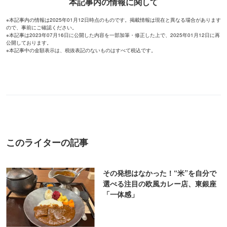
その発想はなかった！“米”を自分で
選べる注目の欧風カレー店、東銀座
「一体感」
北陸発、“日本三大ビリヤニ”の専門
店が東京初進出！神田「ジョニーの
ビリヤニ」
石垣島の人気店が東京移転！"スパイ
ス欧風カレー”が楽しめる市ヶ谷
「PAIKAJI」
衝撃的すぎる「冷やしカレー」を見