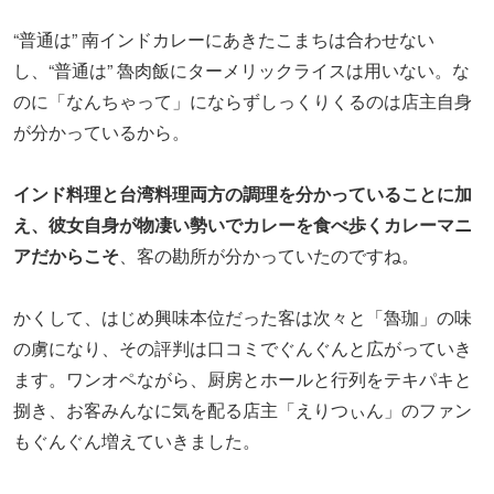
“普通は” 南インドカレーにあきたこまちは合わせない
し、“普通は” 魯肉飯にターメリックライスは用いない。な
のに「なんちゃって」にならずしっくりくるのは店主自身
が分かっているから。
インド料理と台湾料理両方の調理を分かっていることに加
え、彼女自身が物凄い勢いでカレーを食べ歩くカレーマニ
アだからこそ
、客の勘所が分かっていたのですね。
かくして、はじめ興味本位だった客は次々と「魯珈」の味
の虜になり、その評判は口コミでぐんぐんと広がっていき
ます。ワンオペながら、厨房とホールと行列をテキパキと
捌き、お客みんなに気を配る店主「えりつぃん」のファン
もぐんぐん増えていきました。