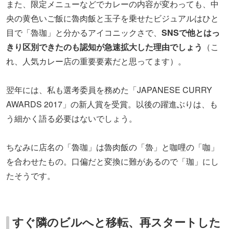
また、限定メニューなどでカレーの内容が変わっても、中
央の黄色いご飯に魯肉飯と玉子を乗せたビジュアルはひと
目で「魯珈」と分かるアイコニックさで、
SNSで他とはっ
きり区別できたのも認知が急速拡大した理由でしょう
（こ
れ、人気カレー店の重要要素だと思ってます）。
翌年には、私も選考委員を務めた「JAPANESE CURRY
AWARDS 2017」の新人賞を受賞。以後の躍進ぶりは、も
う細かく語る必要はないでしょう。
ちなみに店名の「魯珈」は魯肉飯の「魯」と咖哩の「咖」
を合わせたもの。口偏だと変換に難があるので「珈」にし
たそうです。
すぐ隣のビルへと移転、再スタートした