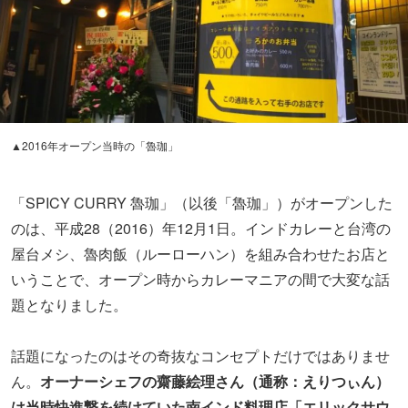
▲2016年オープン当時の「魯珈」
「SPICY CURRY 魯珈」（以後「魯珈」）がオープンした
のは、平成28（2016）年12月1日。インドカレーと台湾の
屋台メシ、魯肉飯（ルーローハン）を組み合わせたお店と
いうことで、オープン時からカレーマニアの間で大変な話
題となりました。
話題になったのはその奇抜なコンセプトだけではありませ
ん。
オーナーシェフの齋藤絵理さん（通称：えりつぃん）
は当時快進撃を続けていた南インド料理店「エリックサウ