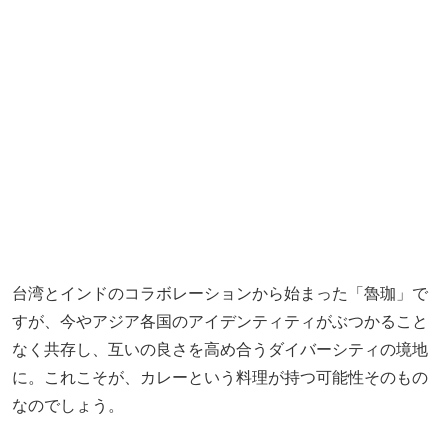
すが、今やアジア各国のアイデンティティがぶつかること
なく共存し、互いの良さを高め合うダイバーシティの境地
に。これこそが、カレーという料理が持つ可能性そのもの
なのでしょう。
今でも休みの日には、気になるカレー店を求め食べ歩いて
いるえりつぃんこと齋藤絵理さん。そのカレーの世界はこ
れからもどんどん進化していくことでしょう。
・・・おっと、最後に一つ、大切なことを忘れていまし
た。この「魯珈」に来たらラッシーを頼まねばなりませ
ん。