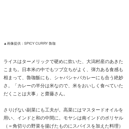
▲画像提供：SPICY CURRY 魯珈
ライスはターメリックで硬めに炊いた、大潟村産のあきた
こまち。日本米の中でもツブ立ちがよく、弾力ある食感も
相まって、魯珈飯にも、シャバシャバカレーにも合う絶妙
さ。「カレーの半分は米なので、米をおいしく食べていた
だくことは大事」と齋藤さん。
さりげない副菜にも工夫が。高菜にはマスタードオイルを
用い、インドと和の中間に。モヤシは南インドのポリヤル
（＝角切りの野菜を揚げたものにスパイスを加えた料理）
と韓国のナムルの間をとり、これまた魯肉とカレーのどち
らにも合うバランスが考えられているんです。
そして「ぷち」で足した限定メニューの「痺MAX★茄子牛
肉咖哩」には、花椒や八角など中華スパイスに加え豆苗も