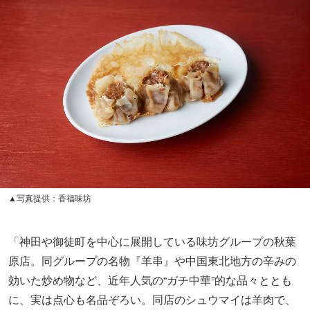
▲写真提供：香福味坊
「神田や御徒町を中心に展開している味坊グループの秋葉
原店。同グループの名物『羊串』や中国東北地方の辛みの
効いた炒め物など、近年人気の“ガチ中華”的な品々ととも
に、実は点心も名品ぞろい。同店のシュウマイは羊肉で、