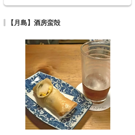
【月島】酒房蛮殻