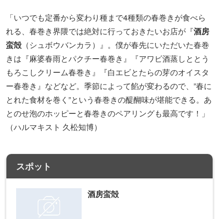
「いつでも定番から変わり種まで4種類の春巻きが食べら
れる、春巻き界隈では絶対に行っておきたいお店が『
酒房
蛮殻
（シュボウバンカラ）』。僕が春先にいただいた春巻
きは『麻婆春雨とパクチー春巻き』『アワビ酒蒸しととう
もろこしクリーム春巻き』『白エビとたらの芽のオイスタ
ー春巻き』などなど。季節によって餡が変わるので、”春に
とれた食材を巻く”という春巻きの醍醐味が堪能できる。あ
とのせ泡のホッピーと春巻きのペアリングも最高です！」
（ハルマキスト 久松知博）
スポット
酒房蛮殻