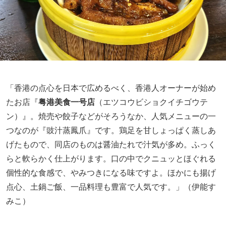
「香港の点心を日本で広めるべく、香港人オーナーが始め
たお店『
粤港美食一号店
（エツコウビショクイチゴウテ
ン）』。焼売や餃子などがそろうなか、人気メニューの一
つなのが『豉汁蒸鳳爪』です。鶏足を甘しょっぱく蒸しあ
げたもので、同店のものは醤油たれで汁気が多め。ふっく
らと軟らかく仕上がります。口の中でクニュッとほぐれる
個性的な食感で、やみつきになる味ですよ。ほかにも揚げ
点心、土鍋ご飯、一品料理も豊富で人気です。」（伊能す
みこ）