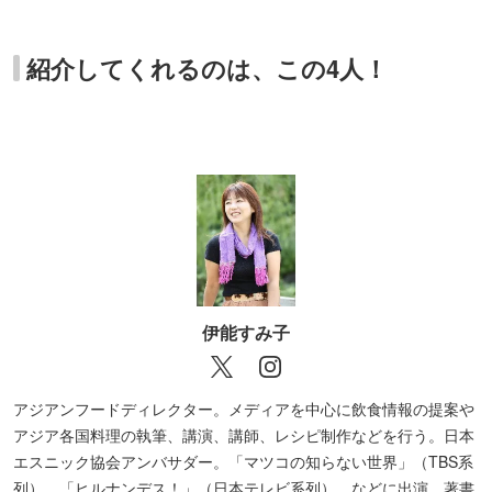
【大手町】台湾料理 伽羅
【神保町】粤港美食一号店
紹介してくれるのは、この4人！
【秋葉原】香福味坊
【月島】酒房蛮殻
【神谷町】Mi Familia
【赤坂見附】香港物語 赤坂見附店
【乃木坂】ふるめんUSA
【渋谷】炭火焼き リリー
【代々木八幡】宝味八幡
伊能すみ子
【新宿】老辺餃子舘 新宿本店
【新宿三丁目】絶品小龍包 満月廬 本店
アジアンフードディレクター。メディアを中心に飲食情報の提案や
【新宿御苑前】のぶ太郎
アジア各国料理の執筆、講演、講師、レシピ制作などを行う。日本
エスニック協会アンバサダー。「マツコの知らない世界」（TBS系
【落合】葵禅カフェ＆バー
列）、「ヒルナンデス！」（日本テレビ系列）、などに出演。著書