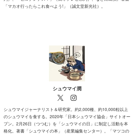
【鶯谷】点心すや
「マカオ行ったらこれ食べよう!」（誠文堂新光社）。
【北千住】ボケロンboqueron
シュウマイ潤
シュウマイジャーナリスト＆研究家。約2,000種、約10,000粒以上
のシュウマイを食する。2020年「日本シュウマイ協会」サイトオー
プン。2月26日（つつむ）を「シュウマイの日」に制定し活動を本
格化。著書「シュウマイの本」（産業編集センター）。「マツコの