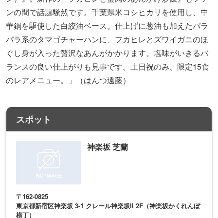
ンの間で話題騒然です。千葉県米コシヒカリを使用し、中
華鍋を駆使した白絞油ベース。仕上げに葱油も加えたパラ
パラ系のタマゴチャーハンに、フカヒレとズワイガニのほ
ぐし身が入った贅沢なあんがかかります。塩味がいきるバ
ランスの良い仕上がりも見事です。土日祝のみ、限定15食
のレアメニュー。」（はんつ遠藤）
スポット
神楽坂 芝蘭
〒162-0825
東京都新宿区神楽坂 3-1 クレール神楽坂II 2F（神楽坂かくれんぼ
横丁）