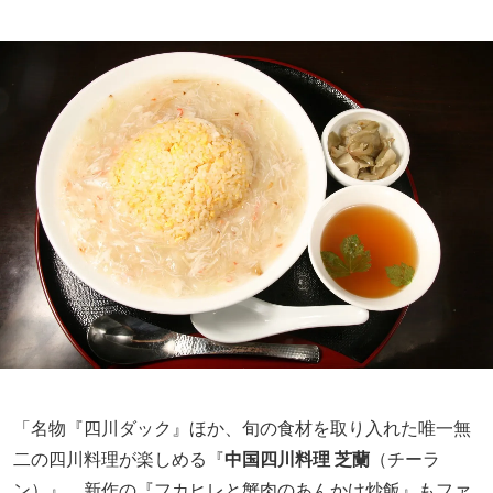
「名物『四川ダック』ほか、旬の食材を取り入れた唯一無
二の四川料理が楽しめる『
中国四川料理 芝蘭
（チーラ
ン）』。新作の『フカヒレと蟹肉のあんかけ炒飯』もファ