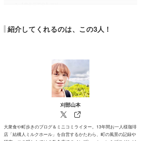
【四谷三丁目】遊猿
【飯田橋】神楽坂 龍公亭
【飯田橋】中国四川料理 芝蘭
紹介してくれるのは、この3人！
【神楽坂】龍朋
【渋谷】麗郷
【恵比寿】恵比寿 大龍軒
【北参道】紫金飯店
【神保町】キッチン きらく
【赤坂】中国料理 かおたん
【銀座一丁目】中国名菜処 悟空
刈部山本
【浅草】博雅
【錦糸町】李湘潭 湘菜館
大衆食や町歩きのブログ＆ミニコミライター。13年間お一人様珈琲
【錦糸町】桂林
店「結構人ミルクホール」を自営するかたわら、町の風景の記録や