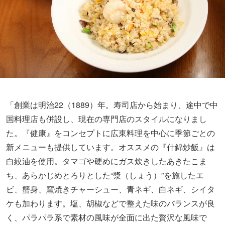
「創業は明治22（1889）年。寿司店から始まり、途中で中
国料理店も併設し、現在の専門店のスタイルになりまし
た。『健康』をコンセプトに広東料理を中心に季節ごとの
新メニューも提供しています。オススメの『什錦炒飯』は
白絞油を使用。タマゴや硬めにガス炊きしたあきたこま
ち、あらかじめとろりとした“漿（しょう）”を施したエ
ビ、蟹身、窯焼きチャーシュー、青ネギ、白ネギ、シイタ
ケも加わります。塩、胡椒などで整えた味のバランスが良
く、パラパラ系で素材の風味が全面に出た贅沢な風味で