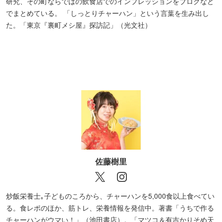
研究、その町ならではの飲食店でのインプレッションをブログなど
【錦糸町】中華料理 菜来軒
でまとめている。 「しっとりチャーハン」という言葉を生み出し
【荒川区役所前】光栄軒
た。「東京『裏町メシ屋』探訪記」（光文社）
【北千住】ジャギ飯店×蒸気怪人煙管
【中野坂上】中華Dining天鳳
【荻窪】中華屋 啓ちゃん
【南阿佐ヶ谷】中国料理 翠海
【南阿佐ヶ谷】和佐家
【葛西】たかさご
【葛西】中華料理 合合
佐藤樹里
炒飯栄養士｡子どものころから、チャーハンを5,000食以上食べてい
る。食レポのほか、筋トレ、栄養情報を発信中。著書「うちで作る
チャーハンがウマい！」（池田書店）。「マツコ＆有吉かりそめ天