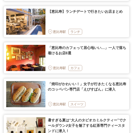
【恵比寿】ランチデートで行きたいお店まとめ
恵比寿駅
ランチ
「恵比寿のカフェって居心地いい…」一人で落ち
着けるお店6選
恵比寿駅
カフェ
「焼印がかわいい！」女子が行きたくなる恵比寿
のコッペパン専門店「えびすぱん」に潜入
恵比寿駅
スイーツ
暑すぎる夏は“大人のタピオカミルクティー”でク
ールダウン♪女子を魅了する紅茶専門ティースタ
ンドに潜入！