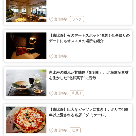
恵比寿駅
ランチ
【恵比寿】夜のデートスポット10選！仕事帰りの
デートにもオススメの場所を紹介
恵比寿駅
恵比寿の隠れた甘味処「SISIRI」。北海道産素材
を生かした“北和菓子”に舌鼓
恵比寿駅
和菓子
【恵比寿】巨大なピッツァに驚き！ナポリで150
年以上愛される名店「ダ ミケーレ」
恵比寿駅
ピザ