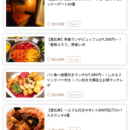
ィナーデート20選
恵比寿駅
グルメ
【恵比寿】和食ランチビュッフェが1,200円～！
「春秋ユラリ」実食レポ
恵比寿駅
ランチ
パン食べ放題付きランチが1,080円～！しかもド
リンクバー付き！パン好き大満足なお得ランチレ
ポ
恵比寿駅
スイーツ
【恵比寿】一人でも行きやすい1,000円以下のパ
スタランチ4選