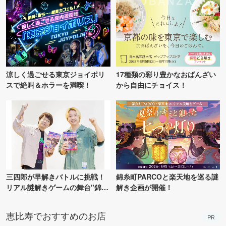
涼しく過ごせる東京ジョイポリ
17種類の彩り豊かなおばんざい
スで絶叫＆ホラーを満喫！
から自由にチョイス！
三四郎が早解きバトルに挑戦！
錦糸町PARCOと楽天地を巡る謎
リアル謎解きゲームの舞台"錦糸
解き企画が開催！
町PARCO・楽天地"を巡る！
恵比寿でおすすめのお店
PR