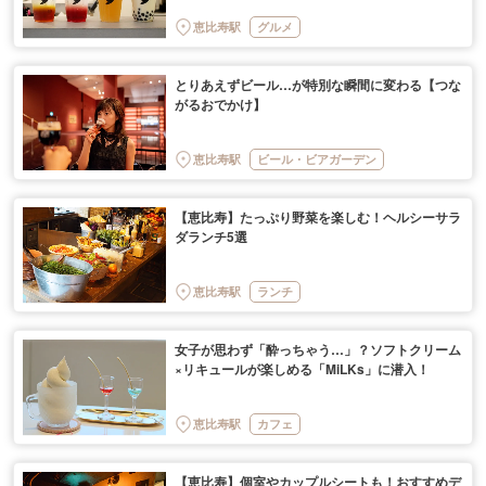
恵比寿駅
グルメ
とりあえずビール…が特別な瞬間に変わる【つな
がるおでかけ】
恵比寿駅
ビール・ビアガーデン
【恵比寿】たっぷり野菜を楽しむ！ヘルシーサラ
ダランチ5選
恵比寿駅
ランチ
女子が思わず「酔っちゃう…」？ソフトクリーム
×リキュールが楽しめる「MiLKs」に潜入！
恵比寿駅
カフェ
【恵比寿】個室やカップルシートも！おすすめデ