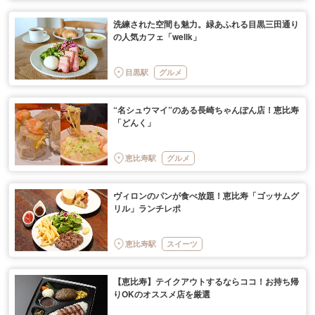
洗練された空間も魅力。緑あふれる目黒三田通り
の人気カフェ「wellk」
目黒駅
グルメ
“名シュウマイ”のある長崎ちゃんぽん店！恵比寿
「どんく」
恵比寿駅
グルメ
ヴィロンのパンが食べ放題！恵比寿「ゴッサムグ
リル」ランチレポ
恵比寿駅
スイーツ
【恵比寿】テイクアウトするならココ！お持ち帰
りOKのオススメ店を厳選