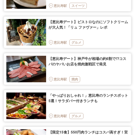
恵比寿駅
スイーツ
【恵比寿デート】ビストロなのにソフトクリーム
が大人気！「リュ ファヴァー」レポ
恵比寿駅
グルメ
【恵比寿デート】神戸牛が相場の約6割で!?コス
パのヤバいお店を焼肉激戦区で発見
恵比寿駅
焼肉
「やっぱりおしゃれ！」恵比寿のランチスポット
5選！サラダバー付きランチも
恵比寿駅
グルメ
【限定15食】550円肉ランチはコスパ高すぎ！宮