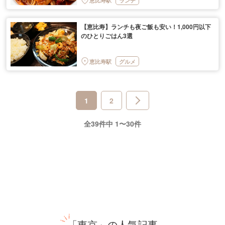
恵比寿駅
ランチ
【恵比寿】ランチも夜ご飯も安い！1,000円以下
のひとりごはん3選
恵比寿駅
グルメ
1
2
全39件中 1〜30件
「東京」の人気記事