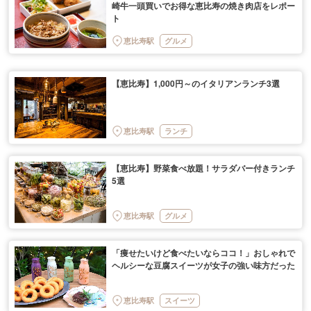
崎牛一頭買いでお得な恵比寿の焼き肉店をレポー
ト
恵比寿駅
グルメ
【恵比寿】1,000円～のイタリアンランチ3選
恵比寿駅
ランチ
【恵比寿】野菜食べ放題！サラダバー付きランチ
5選
恵比寿駅
グルメ
「痩せたいけど食べたいならココ！」おしゃれで
ヘルシーな豆腐スイーツが女子の強い味方だった
恵比寿駅
スイーツ