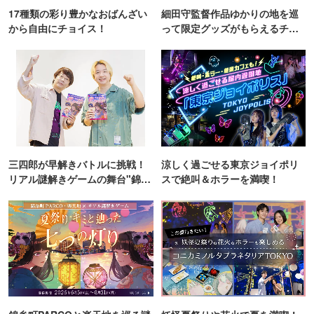
17種類の彩り豊かなおばんざい
細田守監督作品ゆかりの地を巡
から自由にチョイス！
って限定グッズがもらえるチャ
ンス！
三四郎が早解きバトルに挑戦！
涼しく過ごせる東京ジョイポリ
リアル謎解きゲームの舞台"錦糸
スで絶叫＆ホラーを満喫！
町PARCO・楽天地"を巡る！