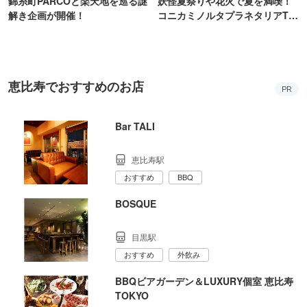
錦糸町PARCOと楽天地を巡る謎
妖怪夏祭りや花火で夏を満喫！
解き企画が開催！
コニカミノルタプラネタリアTO
KYO
恵比寿でおすすめのお店
PR
Bar TALI
恵比寿駅
おすすめ
BBQ
BOSQUE
目黒駅
おすすめ
外飲み
BBQビアガーデン＆LUXURY個室 恵比寿
TOKYO