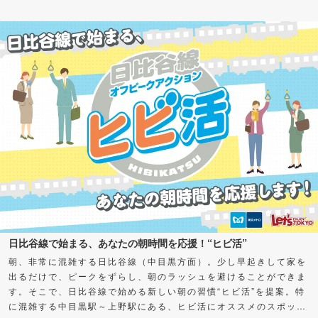
けど、何から始めればよいかわからない」「私も推せる何かを見つ
けたい！」とお悩みの方もいるかもしれません。 そこで今回、さ
まざまなグルメの“通（ツウ）”に“推し”をアンケート！愛してやま
ない、超オススメスポット＆グルメを聞いちゃいました。気になる
カテゴリーがあったら、ぜひチェックしてみてくださいね。
日比谷線で始まる、あなたの朝時間を応援！“ヒビ活”
朝、非常に混雑する日比谷線（中目黒方面）。少し早起きして家を
出るだけで、ピークをずらし、朝のラッシュを避けることができま
す。そこで、日比谷線で始める新しい朝の習慣“ヒビ活”を提案。特
に混雑する中目黒駅～上野駅にある、ヒビ活にオススメのスポット