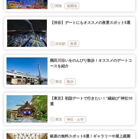
関東
遊園地
【渋谷】デートにもオススメの夜景スポット5選
渋谷駅
夜景
隅田川沿いをのんびり散歩！オススメのデートコ
ースを紹介
東京
散歩
【東京】初詣デートで行きたい！“縁結び”神社10
選
東京
神社・お寺
銀座の無料スポット6選！ギャラリーや屋上庭園