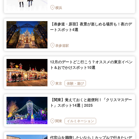
横浜
【表参道・原宿】夜景が楽しめる場所も！夜のデ
ートスポット4選
表参道駅
12月のデートどこ行こう？オススメの東京イベン
ト＆おでかけスポット10選
東京
体験・遊び
【関東】覚えておくと超便利！「クリスマスデー
ト」スポット14選｜2025
関東
イルミネーション
代官山を満喫したいなら！カップルで行きたいデ