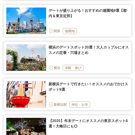
デートが盛り上がる！おすすめの遊園地9選【都
内＆東京近郊】
関東
遊園地
横浜のデートスポット20選！大人カップルにオス
スメの定番・穴場まとめ
横浜
体験・遊び
新横浜デートで行きたい！オススメのおでかけス
ポット9選
新横浜駅
神社・お寺
【2025】年末デートにオススメの東京スポット8
選！大晦日にも◎