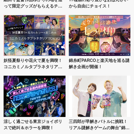
って限定グッズがもらえるチャ
から自由にチョイス！
ンス！
妖怪夏祭りや花火で夏を満喫！
錦糸町PARCOと楽天地を巡る謎
コニカミノルタプラネタリア
解き企画が開催！
TOKYO
涼しく過ごせる東京ジョイポリ
三四郎が早解きバトルに挑戦！
スで絶叫＆ホラーを満喫！
リアル謎解きゲームの舞台"錦糸
町PARCO・楽天地"を巡る！