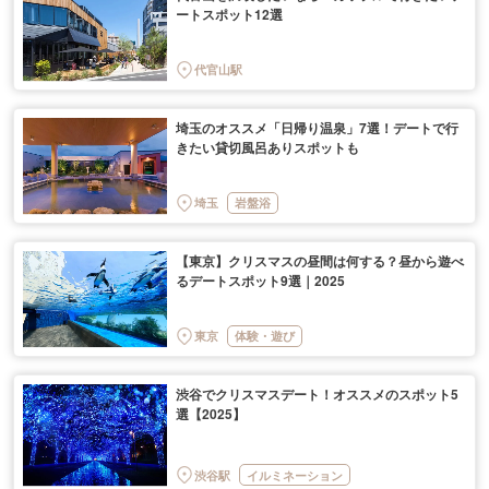
ートスポット12選
代官山駅
埼玉のオススメ「日帰り温泉」7選！デートで行
きたい貸切風呂ありスポットも
埼玉
岩盤浴
【東京】クリスマスの昼間は何する？昼から遊べ
るデートスポット9選｜2025
東京
体験・遊び
渋谷でクリスマスデート！オススメのスポット5
選【2025】
渋谷駅
イルミネーション